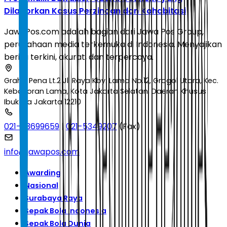
Dilaporkan Kasus Perzinaan dan Kohabitasi
JawaPos.com adalah bagian dari Jawa Pos Group,
perusahaan media terkemuka di Indonesia. Menyajikan
berita terkini, akurat, dan terpercaya.
Graha Pena Lt.2 Jl. Raya Kby. Lama No.12, Grogol Utara, Kec.
Kebayoran Lama, Kota Jakarta Selatan, Daerah Khusus
Ibukota Jakarta 12210
021-53699659
|
021-5349207
(Fax)
info@jawapos.com
Awarding
Nasional
Surabaya Raya
Sepak Bola Indonesia
Sepak Bola Dunia