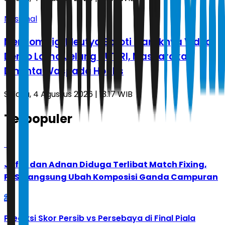
Nasional
Menkomdigi Meutya Soroti Maraknya Video
Demo Lama Jelang HUT RI, Masyarakat
Diminta Waspada Hoaks
Selasa, 4 Agustus 2026 | 13.17 WIB
Terpopuler
1
Jafar dan Adnan Diduga Terlibat Match Fixing,
PBSI Langsung Ubah Komposisi Ganda Campuran
2
Prediksi Skor Persib vs Persebaya di Final Piala