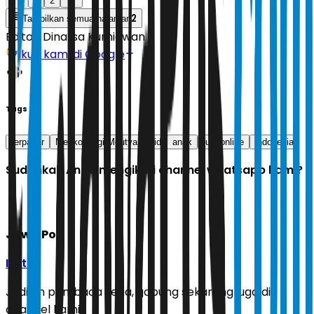
1
2
2
Tampilkan semua halaman
Editor:
Dinarsa Kurniawan
Ikuti kami di Google
Tags
terpapar
Menkomdigi Meutya Hafid
anak
judi online
indonesia
Sudahkah Anda mengikuti channel whatsapp kami?
Jawa Pos
Ikuti
Jadilah pembaca setia, gabung sekarang juga di
channel kami!