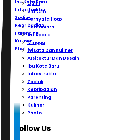
Ibu Kota Baru
Opini
Infrastruktur
Sisi Lain
Zodiak
Ternyata Hoax
Kepribadian
Humaniora
Parenting
Art Space
Kuliner
Minggu
Photo
Wisata Dan Kuliner
Arsitektur Dan Desain
Ibu Kota Baru
Infrastruktur
Zodiak
Kepribadian
Parenting
Kuliner
Photo
Follow Us