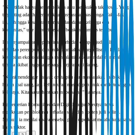
’’Kita tidak hanya menutup akses atau melakukan takedown. Yang
terpenting adalah menjangkau masyarakat luas dengan fakta-fakta
ini, sehingga kesadaran tumbuh dari dalam keluarga dan
komunitas,” ujar menteri berlatar belakang jurnalis tersebut.
Ia menyampaikan keprihatinan terhadap dampak judi online
terhadap perempuan dan anak. Banyak keluarga disebut kehilangan
kestabilan ekonomi hingga mengalami kekerasan dalam rumah
tangga akibat anggota keluarga terjerat judi daring.
’’Kami mendengar banyak cerita pilu dari masyarakat. Ini bukan
hanya soal uang, tapi kehancuran masa depan anak dan ketenangan
keluarga. Kita harus hentikan ini bersama,” katanya.
Kementerian Komunikasi dan Digital, lanjut Meutya, terus
melakukan pemblokiran terhadap situs dan konten judi online.
Namun, ia menilai upaya tersebut perlu diperkuat melalui kerja sama
lintas sektor.