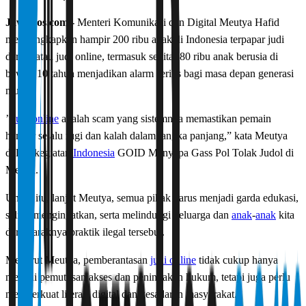
JawaPos.com -
Menteri Komunikasi dan Digital Meutya Hafid
mengungkapkan hampir 200 ribu anak di Indonesia terpapar judi
daring atau judi online, termasuk sekitar 80 ribu anak berusia di
bawah 10 tahun menjadikan alarm serius bagi masa depan generasi
muda.
’’
Judi online
adalah scam yang sistemnya memastikan pemain
hampir selalu rugi dan kalah dalam jangka panjang,” kata Meutya
dalam kegiatan
Indonesia
GOID Menyapa Gass Pol Tolak Judol di
Medan.
Untuk itu, lanjut Meutya, semua pihak harus menjadi garda edukasi,
saling mengingatkan, serta melindungi keluarga dan
anak
-
anak
kita
dari maraknya praktik ilegal tersebut.
Menurut Meutya, pemberantasan
judi online
tidak cukup hanya
melalui pemutusan akses dan penindakan hukum, tetapi juga perlu
memperkuat literasi digital dan kesadaran masyarakat.