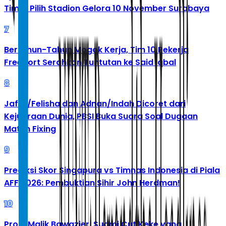
Timur Pilih Stadion Gelora 10 November Surabaya
7
Bertahun-Tahun Mogok Kerja, Tim 10 Pekerja
Freeport Serahkan Tuntutan ke Said Iqbal
8
Jafar/Felisha dan Adnan/Indah Dicoret dari
Kejuaraan Dunia, PBSI Buka Suara Soal Dugaan
Match Fixing
9
Prediksi Skor Singapura vs Timnas Indonesia di Piala
AFF 2026: Pembuktian Sihir John Herdman!
10
Profil Malik Bawazier, Suami Cut Keke yang