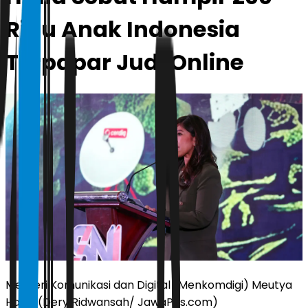
Ribu Anak Indonesia
Terpapar Judi Online
Menteri Komunikasi dan Digital (Menkomdigi) Meutya
Hafid. (Dery Ridwansah/ JawaPos.com)