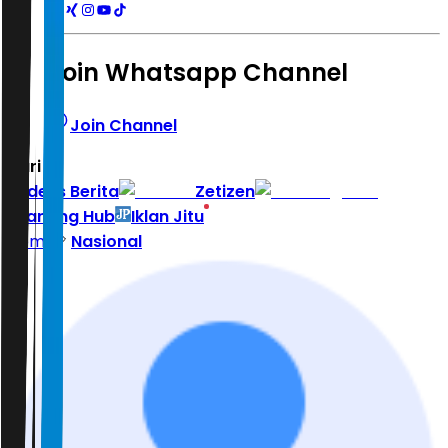
Join Whatsapp Channel
Join Channel
Hari ini
|
Indeks Berita
Zetizen
Learning Hub
Iklan Jitu
Home
Nasional