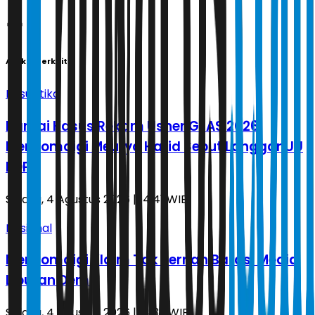
Artikel Terkait
Kasuistika
Ramai Kasus Rekam Usher GIIAS 2026,
Menkomdigi Meutya Hafid Sebut Langgar UU
PDP
Selasa, 4 Agustus 2026 | 14.41 WIB
Nasional
Menkomdigi Klaim Tak Pernah Batasi Media
Liputan Demo
Selasa, 4 Agustus 2026 | 14.32 WIB