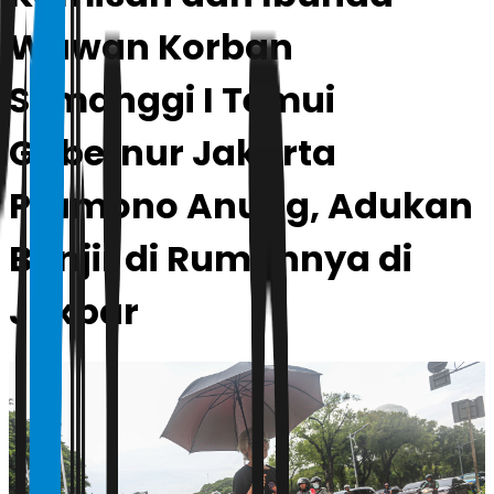
Wawan Korban
Semanggi I Temui
Gubernur Jakarta
Pramono Anung, Adukan
Banjir di Rumahnya di
Jakbar