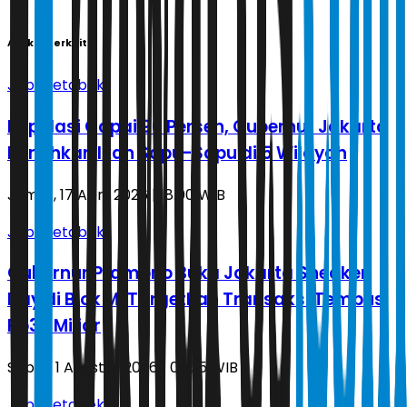
Artikel Terkait
Jabodetabek
Populasi Capai 90 Persen, Gubernur Jakarta
Bersihkan Ikan Sapu-Sapu di 5 Wilayah
Jumat, 17 April 2026 | 18.00 WIB
Jabodetabek
Gubernur Pramono Buka Jakarta Sneaker
Day di Blok M, Targetkan Transaksi Tembus
Rp30 Miliar
Sabtu, 1 Agustus 2026 | 03.35 WIB
Jabodetabek