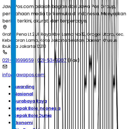
JawaPos.com adalah bagian dari Jawa Pos Group,
perusahaan media terkemuka di Indonesia. Menyajikan
berita terkini, akurat, dan terpercaya.
Graha Pena Lt.2 Jl. Raya Kby. Lama No.12, Grogol Utara, Kec.
Kebayoran Lama, Kota Jakarta Selatan, Daerah Khusus
Ibukota Jakarta 12210
021-53699659
|
021-5349207
(Fax)
info@jawapos.com
Awarding
Nasional
Surabaya Raya
Sepak Bola Indonesia
Sepak Bola Dunia
Ekonomi