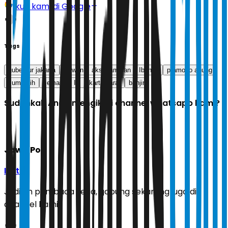
Ikuti kami di Google
Tags
gubernur jakarta
wawan
aksi kamisan
Ibunda
pramono anung
sumarsih
semanggi I
jakarta barat
banjir
Sudahkah Anda mengikuti channel whatsapp kami?
Jawa Pos
Ikuti
Jadilah pembaca setia, gabung sekarang juga di
channel kami!