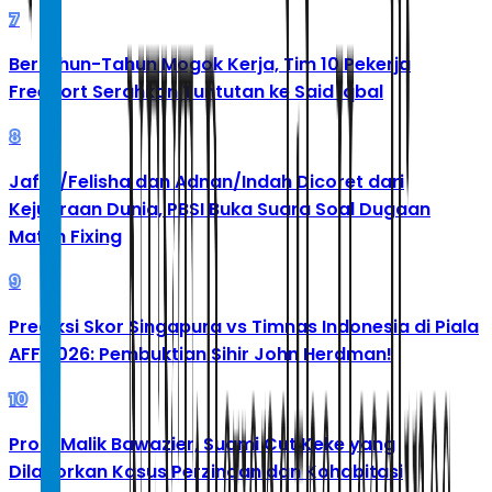
7
Bertahun-Tahun Mogok Kerja, Tim 10 Pekerja
Freeport Serahkan Tuntutan ke Said Iqbal
8
Jafar/Felisha dan Adnan/Indah Dicoret dari
Kejuaraan Dunia, PBSI Buka Suara Soal Dugaan
Match Fixing
9
Prediksi Skor Singapura vs Timnas Indonesia di Piala
AFF 2026: Pembuktian Sihir John Herdman!
10
Profil Malik Bawazier, Suami Cut Keke yang
Dilaporkan Kasus Perzinaan dan Kohabitasi