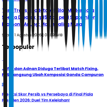
Tarif Transjabodetabek Blok M–Bandara
Soetta Dipatok Rp15 Ribu per 1 September,
Pramono Anung: Masih Paling Murah
Sabtu, 1 Agustus 2026 | 03.09 WIB
Terpopuler
1
Jafar dan Adnan Diduga Terlibat Match Fixing,
PBSI Langsung Ubah Komposisi Ganda Campuran
2
Prediksi Skor Persib vs Persebaya di Final Piala
Presiden 2026: Duel Tim Kelelahan!