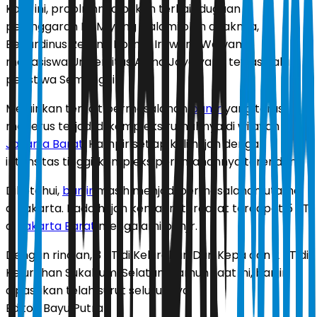
Kaali ini, problrmnya bukan terkait dugaan
pelanggaran HAM yang dialami oleh anaknya,
Benardinus Realino Norma Irawan (Wawan),
mahasiswa Universitas Atma Jaya yang tewas dalam
peristiwa Semanggi I.
Melainkan terkait permasalahan
banjir
yang terus
menerus terjadi di kompleks rumahnya di wilayah
Jakarta Barat
. Hampir setiap kali hujan dengan
intensitas tinggi, kompleks perumahannya terendam.
Diketahui,
banjir
masih menjadi permasalahan utama
di Jakarta. Pada hujan kemarin, tercatat terdapat 5 RT
di
Jakarta Barat
mengalami banjir.
Dengan rincian, 3 RT di Kelurahan Duri Kepa dan 2 RT di
Kelurahan Sukabumi Selatan. Namun saat ini, banjir
dipastikan telah surut seluruhnya.
Editor:
Bayu Putra