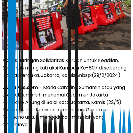
Aktivis Jaringan Solidaritas Korban untuk Keadilan,
Sumarsih mengikuti aksi Kamisan Ke-807 di seberang
Istana Merdeka, Jakarta, Kamis&nbsp;(29/2/2024).
JawaPos.com
- Maria Catarina Sumarsih atau yang
dikenal Sumarsih menemui Gubernur Jakarta
Pramono Anung di Balai Kota Jakarta, Kamis (22/5).
Pencetus aksi Kamisan ini menemui Gubernur
Pramono untuk mengadukan masalah yang
dialaminya.