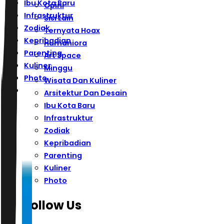
Ibu Kota Baru
Opini
Infrastruktur
Sisi Lain
Zodiak
Ternyata Hoax
Kepribadian
Humaniora
Parenting
Art Space
Kuliner
Minggu
Photo
Wisata Dan Kuliner
Arsitektur Dan Desain
Ibu Kota Baru
Infrastruktur
Zodiak
Kepribadian
Parenting
Kuliner
Photo
Follow Us