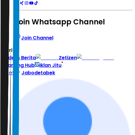
Join Whatsapp Channel
Join Channel
Hari ini
|
Indeks Berita
Zetizen
Learning Hub
Iklan Jitu
Home
Jabodetabek