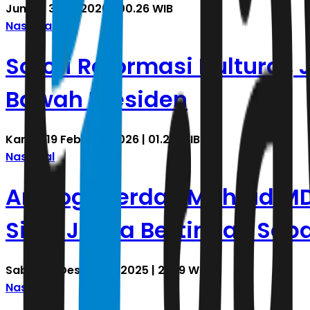
Jumat, 3 Juli 2026 | 00.26 WIB
Nasional
Soroti Reformasi Kultural, J
Bawah Presiden
Kamis, 19 Februari 2026 | 01.27 WIB
Nasional
Analogi Cerdas Mahfud MD!
Sipil: Jaksa Bertindak Seb
Sabtu, 13 Desember 2025 | 21.39 WIB
Nasional