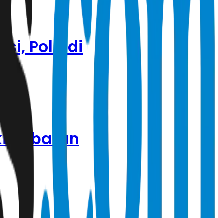
si, Polri di
ki Jabatan