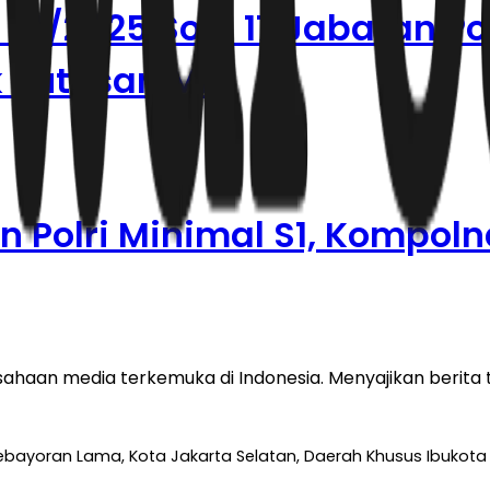
0/2025 Soal 17 Jabatan Poli
 Putusan MK!
 Polri Minimal S1, Kompoln
haan media terkemuka di Indonesia. Menyajikan berita te
 Kebayoran Lama, Kota Jakarta Selatan, Daerah Khusus Ibukota 