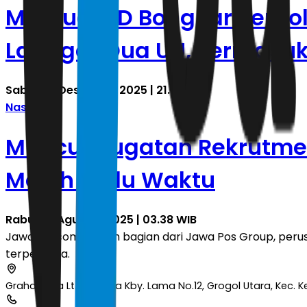
Mahfud MD Bongkar Perpol 1
Langgar Dua UU, Termasuk
Sabtu, 13 Desember 2025 | 21.00 WIB
Nasional
Muncul Gugatan Rekrutmen
Masih Perlu Waktu
Rabu, 20 Agustus 2025 | 03.38 WIB
JawaPos.com adalah bagian dari Jawa Pos Group, perusa
terpercaya.
Graha Pena Lt.2 Jl. Raya Kby. Lama No.12, Grogol Utara, Kec.