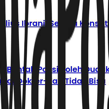
ulius Ibrani: Secara Konstitu
 Bantah Polisi Boleh Dudu
agai Dokter-kan Tidak Bisa