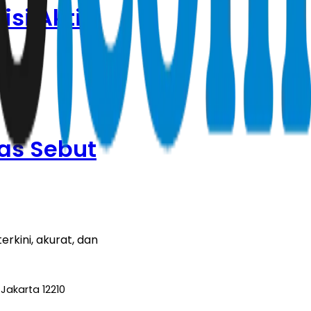
si Aktif
as Sebut
rkini, akurat, dan
Jakarta 12210