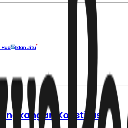
g Hub
Iklan Jitu
bangkangan Konstitusi