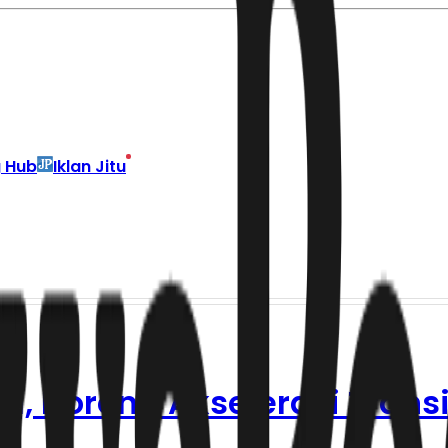
g Hub
Iklan Jitu
, Dorong Akselerasi Transi