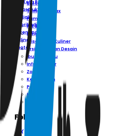
Ibu Kota Baru
Sisi Lain
Infrastruktur
Ternyata Hoax
Zodiak
Humaniora
Kepribadian
Art Space
Parenting
Minggu
Kuliner
Wisata Dan Kuliner
Photo
Arsitektur Dan Desain
Ibu Kota Baru
Infrastruktur
Zodiak
Kepribadian
Parenting
Kuliner
Photo
Follow Us