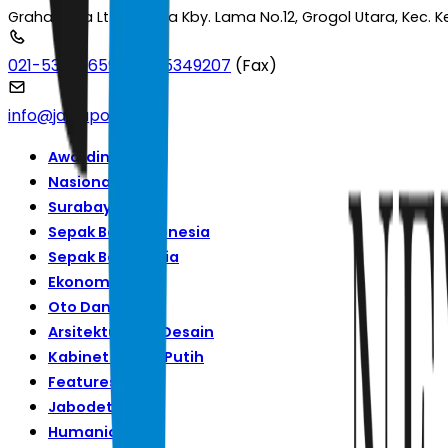
Graha Pena Lt.2 Jl. Raya Kby. Lama No.12, Grogol Utara, Kec.
021-53699659
|
021-5349207
(Fax)
info@jawapos.com
Awarding
Nasional
Surabaya Raya
Sepak Bola Indonesia
Sepak Bola Dunia
Ekonomi
Oto Dan Tekno
Arsitektur Dan Desain
Kabinet Merah Putih
Features
Jabodetabek
Humaniora