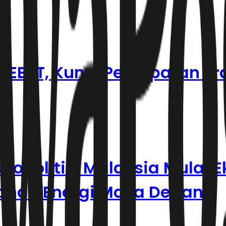
EBET, Kunci Percepatan Tra
opolitik, Malaysia Mulai E
manan Energi Masa Depan