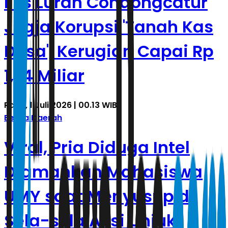
Eks Lurah Condongcatur
Jogja Korupsi 'Tanah Kas
Desa', Kerugian Capai Rp
1,74 Miliar
Rabu, 1 Juli 2026 | 00.13 WIB
Berita Daerah
Viral, Pria Diduga Intel
Diamankan Mahasiswa
UMY saat Menyusup di
Sela-sela Aksi Unjuk