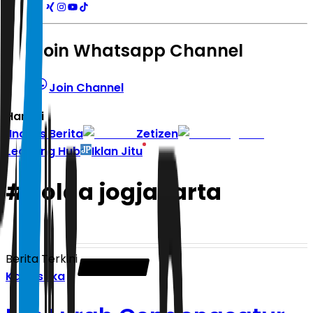
Join Whatsapp Channel
Join Channel
Hari ini
|
Indeks Berita
Zetizen
Learning Hub
Iklan Jitu
#
polda jogjakarta
Berita Terkini
Kasuistika