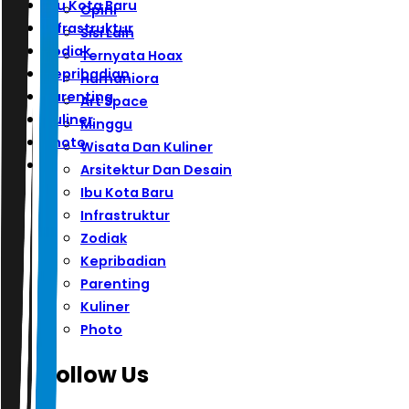
Ibu Kota Baru
Opini
Infrastruktur
Sisi Lain
Zodiak
Ternyata Hoax
Kepribadian
Humaniora
Parenting
Art Space
Kuliner
Minggu
Photo
Wisata Dan Kuliner
Arsitektur Dan Desain
Ibu Kota Baru
Infrastruktur
Zodiak
Kepribadian
Parenting
Kuliner
Photo
Follow Us