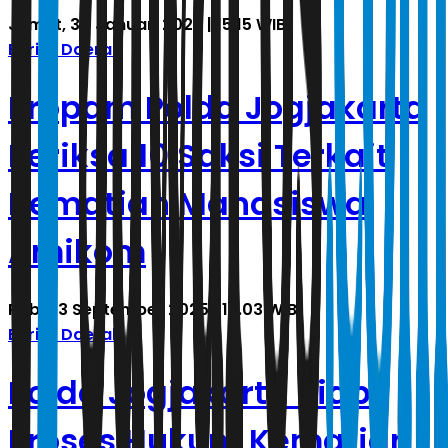
Jumat, 30 Januari 2026 | 15.15 WIB
Berita Daerah
Propam Polda Jogjakarta
Periksa 10 Saksi Terkait
Kematian Mahasiswa
Amikom
Rabu, 3 September 2025 | 19.03 WIB
Berita Daerah
Polda Jogjakarta Siap
Proses Hukum Kematian