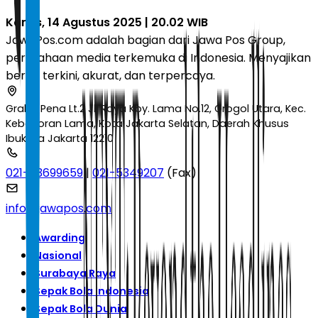
Kamis, 14 Agustus 2025 | 20.02 WIB
JawaPos.com adalah bagian dari Jawa Pos Group,
perusahaan media terkemuka di Indonesia. Menyajikan
berita terkini, akurat, dan terpercaya.
Graha Pena Lt.2 Jl. Raya Kby. Lama No.12, Grogol Utara, Kec.
Kebayoran Lama, Kota Jakarta Selatan, Daerah Khusus
Ibukota Jakarta 12210
021-53699659
|
021-5349207
(Fax)
info@jawapos.com
Awarding
Nasional
Surabaya Raya
Sepak Bola Indonesia
Sepak Bola Dunia