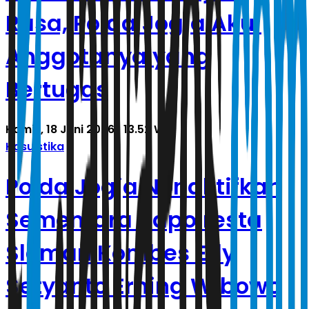
Rasa, Polda Jogja Akui
Anggotanya yang
Bertugas
Kamis, 18 Juni 2026 | 13.52 WIB
Kasuistika
Polda Jogja Nonaktifkan
Sementara Kapolresta
Sleman Kombes Edy
Setyanto Erning Wibowo