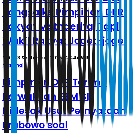
Bangsa ke Pimpinan DPR:
Rakyat Metnderita, Tapi
Wakil Rakyat Joget-joget
Rabu, 3 September 2025 | 23.44 WIB
Nasional
Pimpinan DPR Terima
Perwakilan BEM SI,
Didesak Usut Pernyataan
Prabowo soal