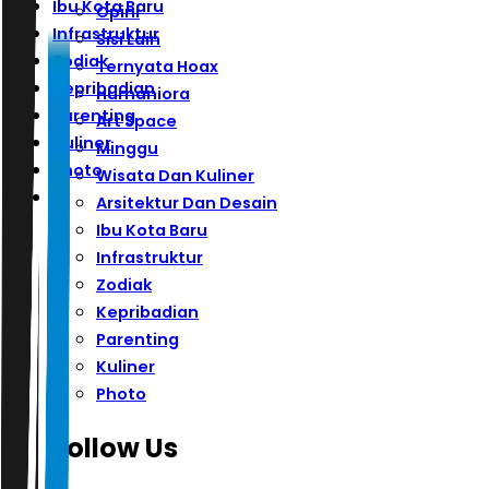
Ibu Kota Baru
Opini
Infrastruktur
Sisi Lain
Zodiak
Ternyata Hoax
Kepribadian
Humaniora
Parenting
Art Space
Kuliner
Minggu
Photo
Wisata Dan Kuliner
Arsitektur Dan Desain
Ibu Kota Baru
Infrastruktur
Zodiak
Kepribadian
Parenting
Kuliner
Photo
Follow Us