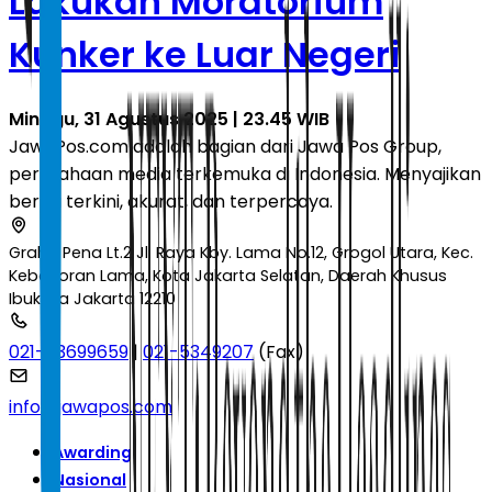
Lakukan Moratorium
Kunker ke Luar Negeri
Minggu, 31 Agustus 2025 | 23.45 WIB
JawaPos.com adalah bagian dari Jawa Pos Group,
perusahaan media terkemuka di Indonesia. Menyajikan
berita terkini, akurat, dan terpercaya.
Graha Pena Lt.2 Jl. Raya Kby. Lama No.12, Grogol Utara, Kec.
Kebayoran Lama, Kota Jakarta Selatan, Daerah Khusus
Ibukota Jakarta 12210
021-53699659
|
021-5349207
(Fax)
info@jawapos.com
Awarding
Nasional