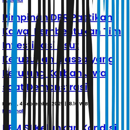
Nasional
Pimpinan DPR Pastikan
Kawal Pembentukan Tim
Investigasi Usut
Kerusuhan Massa yang
Berujung Korban Jiwa
saat Demonstrasi
Kamis, 4 September 2025 | 18.10 WIB
Nasional
BEM SI Keluhkan Kondisi