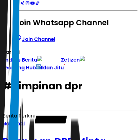
Join Whatsapp Channel
Join Channel
Hari ini
|
Indeks Berita
Zetizen
Learning Hub
Iklan Jitu
#
pimpinan dpr
Berita Terkini
Nasional