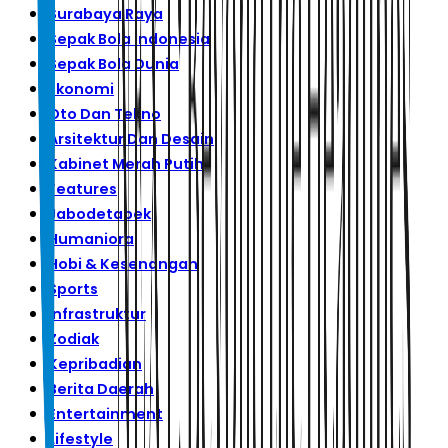
Surabaya Raya
Sepak Bola Indonesia
Sepak Bola Dunia
Ekonomi
Oto Dan Tekno
Arsitektur Dan Desain
Kabinet Merah Putih
Features
Jabodetabek
Humaniora
Hobi & Kesenangan
Sports
Infrastruktur
Zodiak
Kepribadian
Berita Daerah
Entertainment
Lifestyle