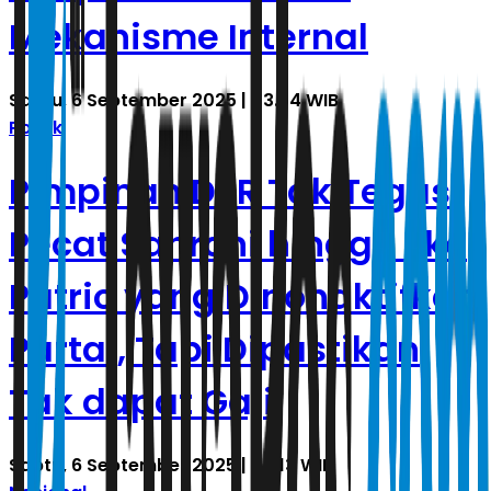
Mekanisme Internal
Sabtu, 6 September 2025 | 03.54 WIB
Politik
Pimpinan DPR Tak Tegas
Pecat Sahroni hingga Eko
Patrio yang Dinonaktifkan
Partai, Tapi Dipastikan
Tak dapat Gaji
Sabtu, 6 September 2025 | 03.13 WIB