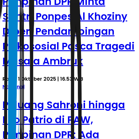
Pimpinan DPR Minta
Santri Ponpes Al Khoziny
Diberi Pendampingan
Psikososial Pasca Tragedi
Musala Ambruk
Rabu, 1 Oktober 2025 | 16.53 WIB
Nasional
Peluang Sahroni hingga
Eko Patrio di PAW,
Pimpinan DPR: Ada