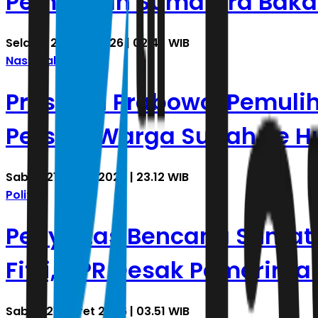
Pemulihan Sumatera Baka
Selasa, 23 Juni 2026 | 02.45 WIB
Nasional
Presiden Prabowo: Pemuli
Persen, Warga Sudah ke H
Sabtu, 21 Maret 2026 | 23.12 WIB
Politik
Penyintas Bencana Sumater
Fitri, DPR Desak Pemerinta
Sabtu, 21 Maret 2026 | 03.51 WIB