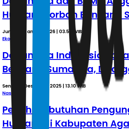
Danantara dan BUMN Angga
Huntara Korban Bencana 
Jumat, 2 Januari 2026 | 03.58 WIB
Ekonomi
Danantara Indonesia Baka
Bencana Sumatera, Ditarge
Senin, 29 Desember 2025 | 13.10 WIB
Nasional
Penuhi Kebutuhan Pengun
Huntara di Kabupaten Ag