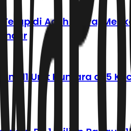
Tetap di Aceh Utara, Menk
Lancar
n 711 Unit Huntara di 5 K