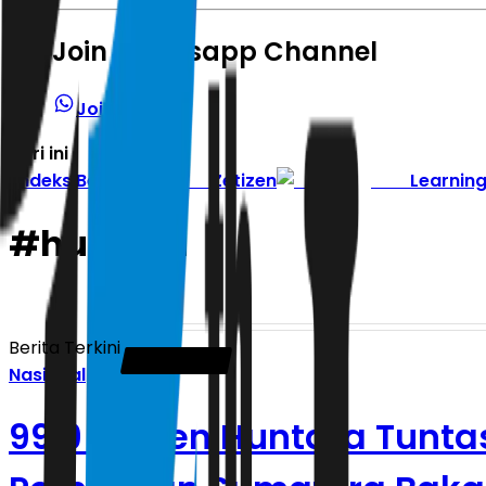
Join Whatsapp Channel
Join Channel
Hari ini
|
Indeks Berita
Zetizen
Learnin
#
huntara
Berita Terkini
Nasional
99,9 Persen Huntara Tuntas