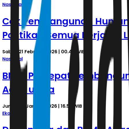
Nasional
Cek Pembangunan Hunian 
Pastikan Semua Berjalan 
Sabtu, 21 Februari 2026 | 00.40 WIB
Nasional
BNPB Percepat Pembanguna
Aceh utara
Jumat, 16 Januari 2026 | 16.57 WIB
Ekonomi