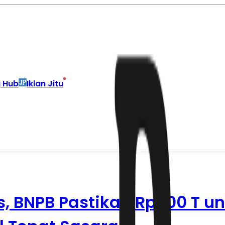
g Hub
Iklan Jitu
, BNPB Pastikan Rp 100 T u