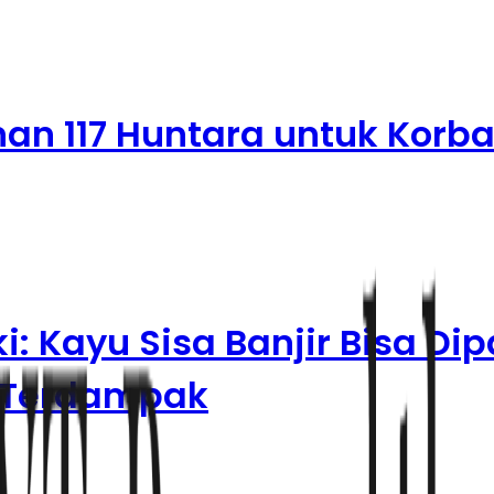
n 117 Huntara untuk Korb
 Kayu Sisa Banjir Bisa Di
 Terdampak