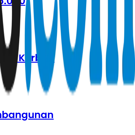
5.000
ntuk Korban
embangunan