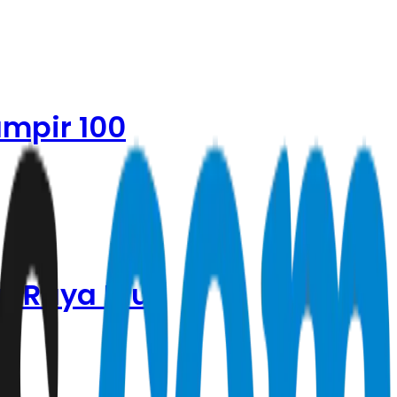
mpir 100
i Raya Idul