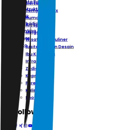
Ibu Kota Baru
Sisi Lain
Infrastruktur
Ternyata Hoax
Zodiak
Humaniora
Kepribadian
Art Space
Parenting
Minggu
Kuliner
Wisata Dan Kuliner
Photo
Arsitektur Dan Desain
Ibu Kota Baru
Infrastruktur
Zodiak
Kepribadian
Parenting
Kuliner
Photo
Follow Us