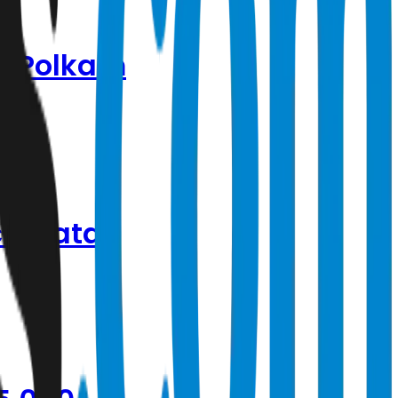
o Polkam
ecamatan