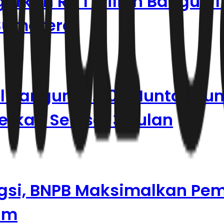
rkan Rp 1 Triliun Bangun 1
Sumatera
l Bangun 15.000 Huntara u
tkan Selesai 3 Bulan
gsi, BNPB Maksimalkan P
am