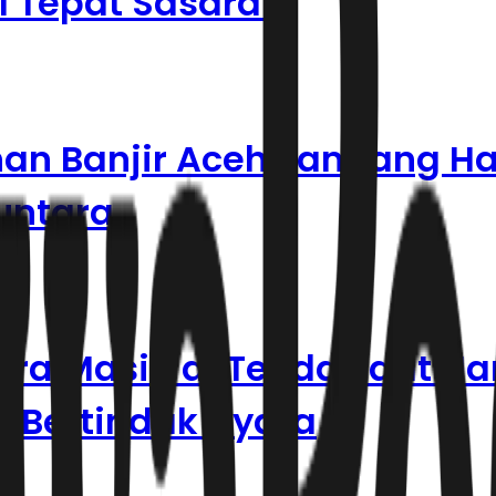
l Tepat Sasaran
han Banjir Aceh Tamiang Ha
untara
a Masih di Tenda saat Har
h Bertindak Nyata