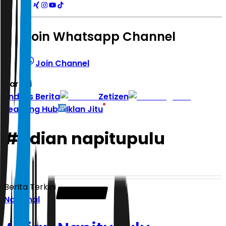
Join Whatsapp Channel
Join Channel
Hari ini
|
Indeks Berita
Zetizen
Learning Hub
Iklan Jitu
#
adian napitupulu
Berita Terkini
Nasional