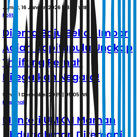
Jumat, 16 Januari 2026 | 18.08 WIB
Politik
Dilema Baju Bekas Impor:
Adian Napitupulu Ungkap
Thrifting Pernah
Dilegalkan Negara!
Senin, 1 Desember 2025 | 05.05 WIB
Nasional
Menteri UMKM Maman
Abdurrahman Ditemani