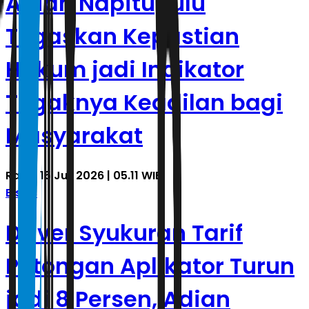
Adian Napitupulu
Tegaskan Kepastian
Hukum jadi Indikator
Tegaknya Keadilan bagi
Masyarakat
Rabu, 15 Juli 2026 | 05.11 WIB
Bisnis
Driver Syukuran Tarif
Potongan Aplikator Turun
jadi 8 Persen, Adian