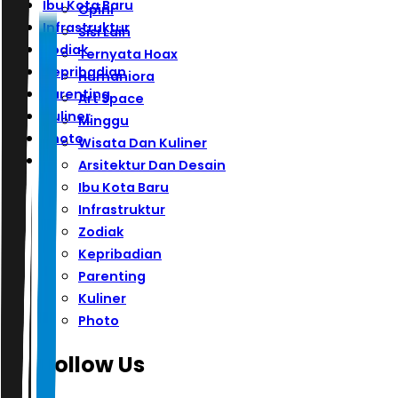
Ibu Kota Baru
Opini
Infrastruktur
Sisi Lain
Zodiak
Ternyata Hoax
Kepribadian
Humaniora
Parenting
Art Space
Kuliner
Minggu
Photo
Wisata Dan Kuliner
Arsitektur Dan Desain
Ibu Kota Baru
Infrastruktur
Zodiak
Kepribadian
Parenting
Kuliner
Photo
Follow Us