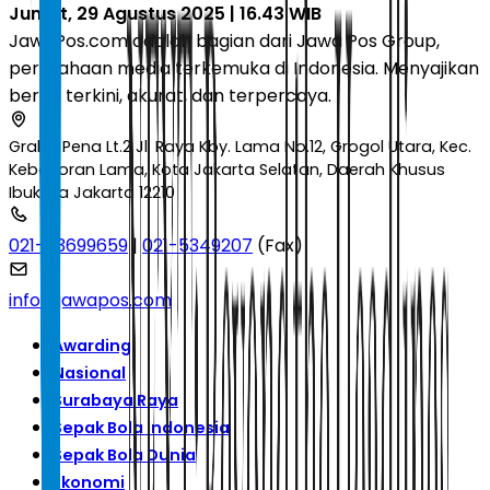
Jumat, 29 Agustus 2025 | 16.43 WIB
JawaPos.com adalah bagian dari Jawa Pos Group,
perusahaan media terkemuka di Indonesia. Menyajikan
berita terkini, akurat, dan terpercaya.
Graha Pena Lt.2 Jl. Raya Kby. Lama No.12, Grogol Utara, Kec.
Kebayoran Lama, Kota Jakarta Selatan, Daerah Khusus
Ibukota Jakarta 12210
021-53699659
|
021-5349207
(Fax)
info@jawapos.com
Awarding
Nasional
Surabaya Raya
Sepak Bola Indonesia
Sepak Bola Dunia
Ekonomi