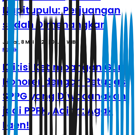
Napitupulu: Perjuangan
sudah Dimenangkan
Jumat, 8 Mei 2026 | 02.00 WIB
Politik
Kritisi Ketimpangan Guru
Honorer dengan Petugas
SPPG yang Diwacanakan
jadi PPPK, Adian: Agak
Laen!