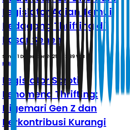
Legislator Adian Temui
Pedagang Thrifting di
Pasar Senen
Senin, 1 Desember 2025 | 03.39 WIB
Politik
Legislator Soroti
Fenomena Thrifting:
Digemari Gen Z dan
Berkontribusi Kurangi