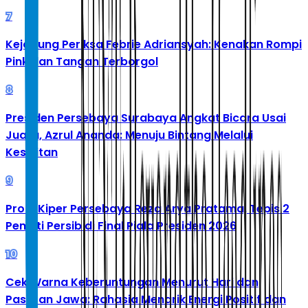
7
Kejagung Periksa Febrie Adriansyah: Kenakan Rompi
Pink dan Tangan Terborgol
8
Presiden Persebaya Surabaya Angkat Bicara Usai
Juara, Azrul Ananda: Menuju Bintang Melalui
Kesulitan
9
Profil Kiper Persebaya Reza Arya Pratama, Tepis 2
Penalti Persib di Final Piala Presiden 2026
10
Cek Warna Keberuntungan Menurut Hari dan
Pasaran Jawa: Rahasia Menarik Energi Positif dan