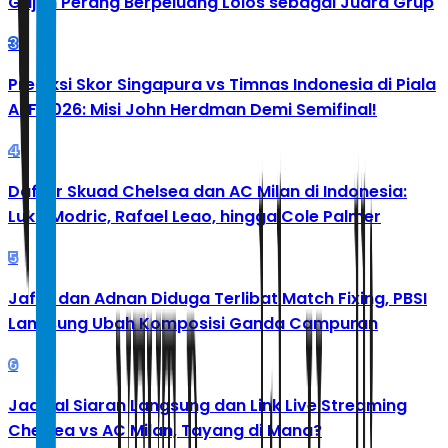
Gajah Perang Berpeluang Lolos sebagai Juara Grup
3
Prediksi Skor Singapura vs Timnas Indonesia di Piala
AFF 2026: Misi John Herdman Demi Semifinal!
4
Daftar Skuad Chelsea dan AC Milan di Indonesia:
Luka Modric, Rafael Leao, hingga Cole Palmer
5
Jafar dan Adnan Diduga Terlibat Match Fixing, PBSI
Langsung Ubah Komposisi Ganda Campuran
6
Jadwal Siaran Langsung dan Link Live Streaming
Chelsea vs AC Milan, Tayang di Mana?