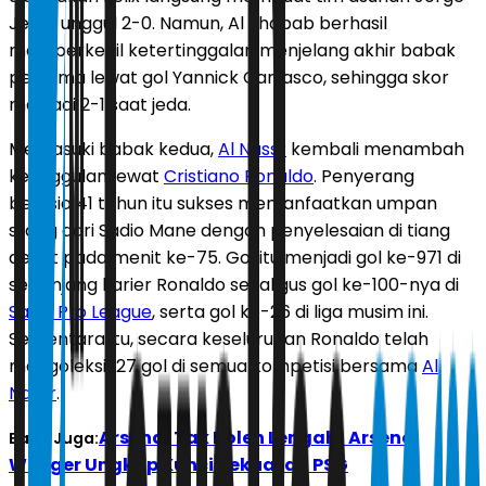
Jesus unggul 2-0. Namun, Al Shabab berhasil
memperkecil ketertinggalan menjelang akhir babak
pertama lewat gol Yannick Carrasco, sehingga skor
menjadi 2-1 saat jeda.
Memasuki babak kedua,
Al Nassr
kembali menambah
keunggulan lewat
Cristiano Ronaldo
. Penyerang
berusia 41 tahun itu sukses memanfaatkan umpan
silang dari Sadio Mane dengan penyelesaian di tiang
dekat pada menit ke-75. Gol itu menjadi gol ke-971 di
sepanjang karier Ronaldo sekaligus gol ke-100-nya di
Saudi Pro League
, serta gol ke-26 di liga musim ini.
Sementara itu, secara keseluruhan Ronaldo telah
mengoleksi 127 gol di semua kompetisi bersama
Al
Nassr
.
Arsenal Tak Boleh Lengah! Arsene
Baca Juga:
Wenger Ungkap Kunci Kekuatan PSG