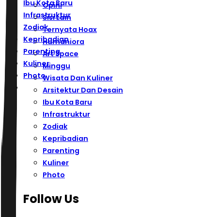
Ibu Kota Baru
Opini
Infrastruktur
Sisi Lain
Zodiak
Ternyata Hoax
Kepribadian
Humaniora
Parenting
Art Space
Kuliner
Minggu
Photo
Wisata Dan Kuliner
Arsitektur Dan Desain
Ibu Kota Baru
Infrastruktur
Zodiak
Kepribadian
Parenting
Kuliner
Photo
Follow Us