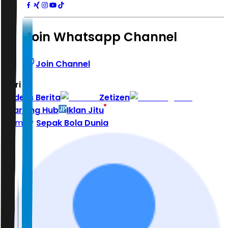
Join Whatsapp Channel
Join Channel
Hari ini
|
Indeks Berita
Zetizen
Learning Hub
Iklan Jitu
Home
Sepak Bola Dunia