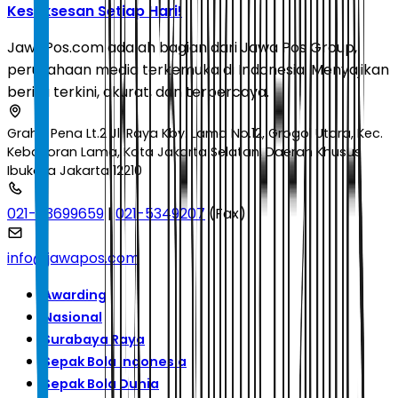
Kesuksesan Setiap Hari!
JawaPos.com adalah bagian dari Jawa Pos Group,
perusahaan media terkemuka di Indonesia. Menyajikan
berita terkini, akurat, dan terpercaya.
Graha Pena Lt.2 Jl. Raya Kby. Lama No.12, Grogol Utara, Kec.
Kebayoran Lama, Kota Jakarta Selatan, Daerah Khusus
Ibukota Jakarta 12210
021-53699659
|
021-5349207
(Fax)
info@jawapos.com
Awarding
Nasional
Surabaya Raya
Sepak Bola Indonesia
Sepak Bola Dunia