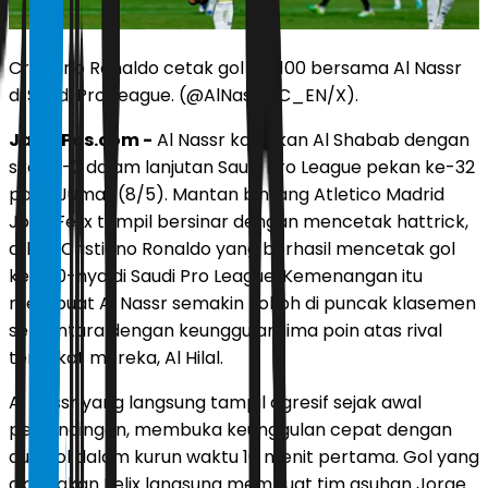
Cristiano Ronaldo cetak gol ke-100 bersama Al Nassr
di Saudi Pro League. (@AlNassrFC_EN/X).
JawaPos.com -
Al Nassr kalahkan Al Shabab dengan
skor 4-2 dalam lanjutan Saudi Pro League pekan ke-32
pada Jumat (8/5). Mantan bintang Atletico Madrid
Joao Felix tampil bersinar dengan mencetak hattrick,
diikuti Cristiano Ronaldo yang berhasil mencetak gol
ke-100-nya di Saudi Pro League. Kemenangan itu
membuat Al Nassr semakin kokoh di puncak klasemen
sementara dengan keunggulan lima poin atas rival
terdekat mereka, Al Hilal.
Al Nassr yang langsung tampil agresif sejak awal
pertandingan, membuka keunggulan cepat dengan
dua gol dalam kurun waktu 10 menit pertama. Gol yang
diciptakan Felix langsung membuat tim asuhan Jorge