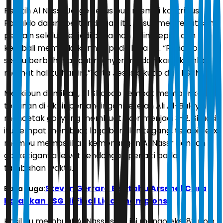
Pelatih Al Nassr Jorge Jesus pun memuji kontribusi
Ronaldo dalam pertandingan itu. Jesus menyebut sang
pemain selalu menjadi ancaman di lini depan dan
kembali membuktikannya pada laga itu. “Ronaldo
selalu berbahaya saat menyerang dan kami kembali
melihat hal itu hari ini,” kata Jesus dikutip dari ESPN.
Meskipun demikian, Al Shabab sempat memberikan
tekanan di akhir pertandingan setelah Ali Al-Bulayhi
mencetak gol yang membuat skor menjadi 3-2. Situasi
itu sempat membuat laga berjalan tegang, tetapi Felix
mampu memastikan kemenangan Al Nassr dengan
gol ketiganya lewat tendangan penalti pada
tambahan waktu.
Steven Gerrard Beritahu Arsenal Cara
Baca Juga:
Kalahkan PSG di Final Liga Champions
Hasil itu membuat Al Nassr saat ini mengoleksi 82 poin