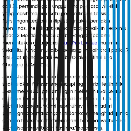
dari 32 pertandingan, unggul lima poin atas Al Hilal
yang masih memiliki satu pertandingan tersisa.
Persaingan kedua tim dipastikan akan semakin
memanas, mengingat keduanya dijadwalkan bertemu
pada 13 Mei dalam laga derby yang berpotensi
menentukan gelar juara
Saudi Pro League
musim ini.
Selain itu, Al Nassr juga berpeluang meraih trofi pada 17
Mei saat menghadapi Gamba Osaka di final Liga
Champions Asia Dua.
Jorge Jesus sendiri menegaskan bahwa timnya untuk
saat ini akan fokus menghadapi laga derby lebih dulu.
Jesus menyebut pertandingan melawan rival selalu
sulit dan kemenangan dapat ditentukan oleh detail
kecil di lapangan. “Kami sepenuhnya menyadari
pentingnya pertandingan ini dan kami menghadapinya
dengan fokus penuh karena kami tahu bahwa hal-hal
kecil bisa menentukan hasilnya,” kata Jesus.