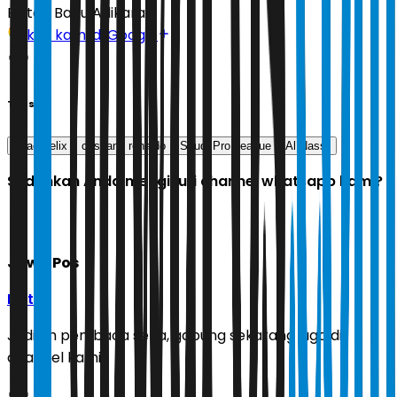
Editor:
Banu Adikara
Ikuti kami di Google
Tags
Joao Felix
cristiano ronaldo
Saudi Pro League
Al Nassr
Sudahkah Anda mengikuti channel whatsapp kami?
Jawa Pos
Ikuti
Jadilah pembaca setia, gabung sekarang juga di
channel kami!