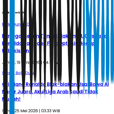
Artikel Terkait
Piala Dunia 2026
Portugal Belum Tampil Maksimal, Cristiano
Ronaldo dan Joao Felix Optimis Hadapi
Uzbekistan
Jumat, 19 Juni 2026 | 04.16 WIB
Sepak Bola Dunia
Cristiano Ronaldo Blak-blakan Usai Bawa Al
Nassr Juara, Akui Liga Arab Saudi Tidak
Mudah!
Senin, 25 Mei 2026 | 03.33 WIB