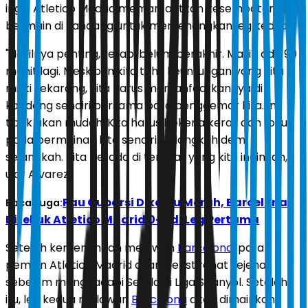
ingin Atletico Madrid memanfaatkan kesempatan
bermain di kandang untuk memenangkan leg kedua.
"Hasilnya penting, tetapi belum berakhir. Masih ada 90
menit lagi. Meskipun kita tahu keuntungan yang kita
miliki sekarang, kita harus memanfaatkannya di
kandang sendiri bersama para penggemar kita. Ini
tidak akan mudah. ​​Kita harus bekerja keras dan fokus
pada permainan kita sendiri. Selangkah demi
selangkah. Kita berada di tempat yang kita inginkan,"
ujar Alvarez.
Pau Cubarsi Dikartu Merah, Barcelona
Baca Juga:
Ditekuk Atletico Madrid 0-2 di Leg Pertama
Setelah kemenangan melawan
Barcelona
, para
pemain Atletico Madrid akan beristirahat sejenak
sebelum menghadapi Sevilla di Liga Spanyol. Setelah
itu, leg kedua melawan
Barcelona
akan dimainkan