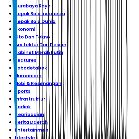
Surabaya Raya
Sepak Bola Indonesia
Sepak Bola Dunia
Ekonomi
Oto Dan Tekno
Arsitektur Dan Desain
Kabinet Merah Putih
Features
Jabodetabek
Humaniora
Hobi & Kesenangan
Sports
Infrastruktur
Zodiak
Kepribadian
Berita Daerah
Entertainment
Lifestyle