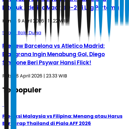
Ditekuk Atletico Madrid 0-2 di Leg Pertama
Kamis, 9 April 2026 | 15.22 WIB
Sepak Bola Dunia
Preview Barcelona vs Atletico Madrid:
Blaugrana Ingin Menabung Gol, Diego
Simeone Beri Psywar Hansi Flick!
Rabu, 8 April 2026 | 23.33 WIB
Terpopuler
1
Prediksi Malaysia vs Filipina: Menang atau Harus
Berharap Thailand di Piala AFF 2026