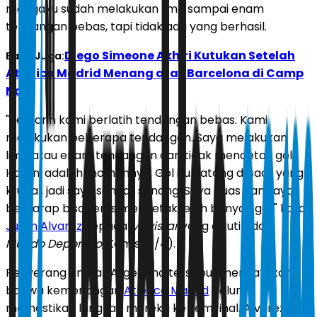
mengaku sudah melakukan lima sampai enam
tendangan bebas, tapi tidak ada yang berhasil.
Diego Simeone Akhiri Kutukan Setelah
Baca Juga:
Atletico Madrid Menang atas Barcelona di Camp
Nou
"Kemarin kami berlatih tendangan bebas. Kami
melakukan beberapa tendangan. Saya melakukan
lima atau enam tendangan dan tidak mencetak gol.
Hari ini adalah momennya. Gol itu datang di saat yang
krusial, jadi saya sangat senang. Saya puas dan saya
berharap bisa terus mencetak lebih banyak gol," kata
Julian Alvarez
kepada
Movistar
yang dikutip dari
Mundo Deportivo
, Kamis (9/4).
Penyerang timnas Argentina tersebut mengatakan
bahwa kemenangan
Atletico Madrid
belum
memastikan langkah mereka ke semifinal. Alvarez