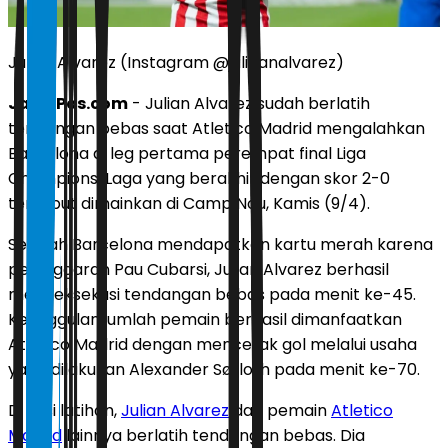
Julian Alvarez (Instagram @juliaanalvarez)
JawaPos.com
- Julian Alvarez sudah berlatih
tendangan bebas saat Atletico Madrid mengalahkan
Barcelona di leg pertama perempat final Liga
Champions. Laga yang berakhir dengan skor 2-0
tersebut dimainkan di Camp Nou, Kamis (9/4).
Setelah Barcelona mendapatkan kartu merah karena
pelanggaran Pau Cubarsi, Julian Alvarez berhasil
mengeksekusi tendangan bebas pada menit ke-45.
Keunggulan jumlah pemain berhasil dimanfaatkan
Atletico Madrid dengan mencetak gol melalui usaha
yang dilakukan Alexander Sørloth pada menit ke-70.
Di sesi latihan,
Julian Alvarez
dan pemain
Atletico
Madrid
lainnya berlatih tendangan bebas. Dia