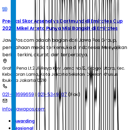
10
Prediksi Skor Arsenal vs Dortmund di Emirates Cup
2026: Mikel Arteta Punya Misi Bangkit di Emirates
JawaPos.com adalah bagian dari Jawa Pos Group,
perusahaan media terkemuka di Indonesia. Menyajikan
berita terkini, akurat, dan terpercaya.
Graha Pena Lt.2 Jl. Raya Kby. Lama No.12, Grogol Utara, Kec.
Kebayoran Lama, Kota Jakarta Selatan, Daerah Khusus
Ibukota Jakarta 12210
021-53699659
|
021-5349207
(Fax)
info@jawapos.com
Awarding
Nasional