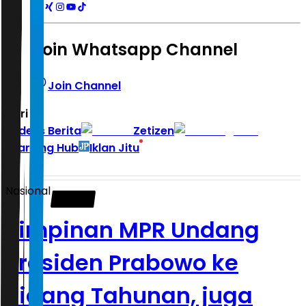
Join Whatsapp Channel
Join Channel
Hari ini
|
Indeks Berita
Zetizen
Learning Hub
Iklan Jitu
Nasional
Pimpinan MPR Undang
Presiden Prabowo ke
Sidang Tahunan, juga