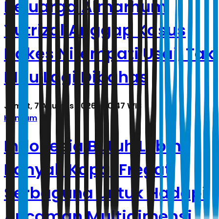
Keluarga Almarhum
Yutrizal Anggap Kasus
Nakes Nirempati Usai, Tak
Mau Lagi Dibahas
Jumat, 7 Agustus 2026 | 00.47 WIB
Hankam
Indonesia Butuh Lebih
Banyak Kapal Fregat
Serbaguna untuk Hadapi
Ancaman Multidimensi