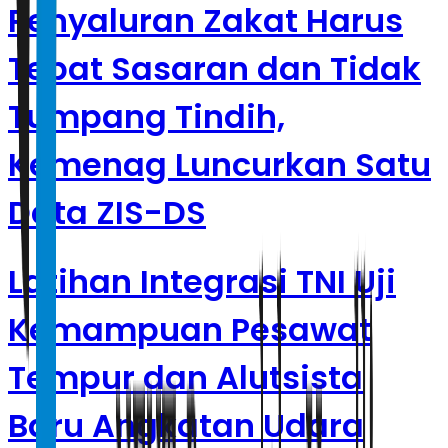
Penyaluran Zakat Harus
Tepat Sasaran dan Tidak
Tumpang Tindih,
Kemenag Luncurkan Satu
Data ZIS-DS
Latihan Integrasi TNI Uji
Kemampuan Pesawat
Tempur dan Alutsista
Baru Angkatan Udara