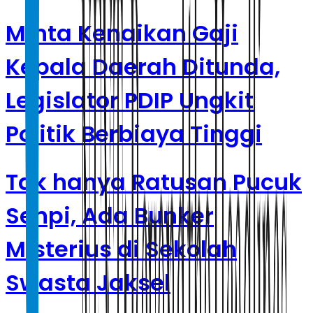
Minta Kenaikan Gaji
Kepala Daerah Ditunda,
Legislator PDIP Ungkit
Politik Berbiaya Tinggi
Tak hanya Ratusan Pucuk
Senpi, Ada Bunker
Misterius di Sekolah
Swasta Jaksel