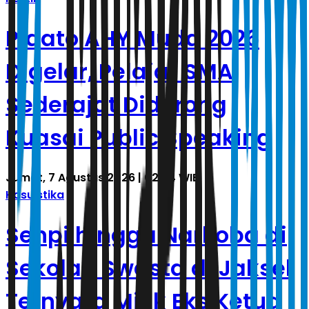
Pidato AHY Muda 2026
Digelar, Pelajar SMA
Sederajat Didorong
Kuasai Public Speaking
Jumat, 7 Agustus 2026 | 02.24 WIB
Kasuistika
Senpi hingga Narkoba di
Sekolah Swasta di Jaksel
Ternyata Milik Eks Ketua