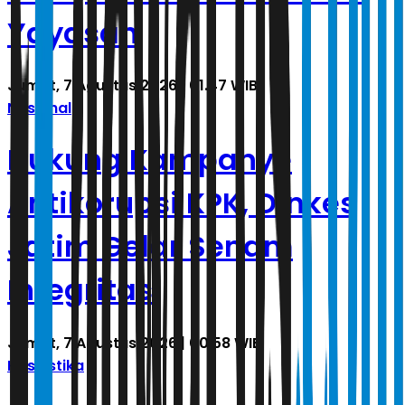
Yayasan
Jumat, 7 Agustus 2026 | 01.47 WIB
Nasional
Dukung Kampanye
Antikorupsi KPK, Dinkes
Jatim Gelar Senam
Integritas
Jumat, 7 Agustus 2026 | 00.58 WIB
Kasuistika