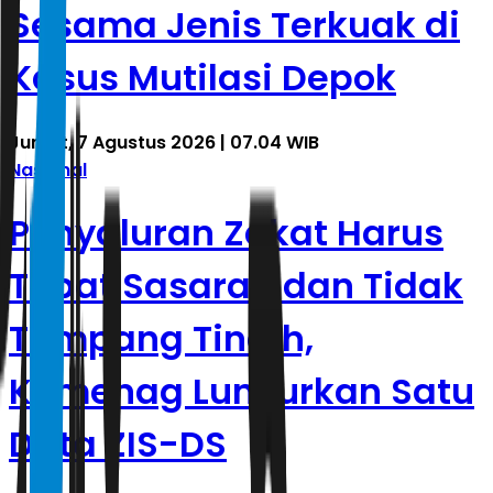
Sesama Jenis Terkuak di
Kasus Mutilasi Depok
Jumat, 7 Agustus 2026 | 07.04 WIB
Nasional
Penyaluran Zakat Harus
Tepat Sasaran dan Tidak
Tumpang Tindih,
Kemenag Luncurkan Satu
Data ZIS-DS