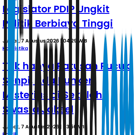
Legislator PDIP Ungkit
Politik Berbiaya Tinggi
Jumat, 7 Agustus 2026 | 04.29 WIB
Kasuistika
Tak hanya Ratusan Pucuk
Senpi, Ada Bunker
Misterius di Sekolah
Swasta Jaksel
Jumat, 7 Agustus 2026 | 03.50 WIB
Politik