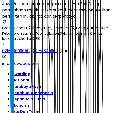
JawaPos.com adalah bagian dari Jawa Pos Group,
perusahaan media terkemuka di Indonesia. Menyajikan
berita terkini, akurat, dan terpercaya.
Graha Pena Lt.2 Jl. Raya Kby. Lama No.12, Grogol Utara, Kec.
Kebayoran Lama, Kota Jakarta Selatan, Daerah Khusus
Ibukota Jakarta 12210
021-53699659
|
021-5349207
(Fax)
info@jawapos.com
Awarding
Nasional
Surabaya Raya
Sepak Bola Indonesia
Sepak Bola Dunia
Ekonomi
Oto Dan Tekno