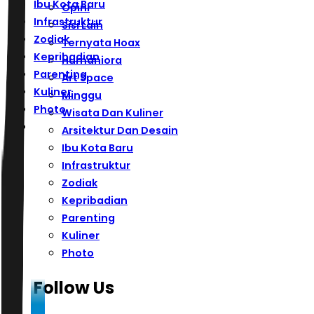
Ibu Kota Baru
Opini
Infrastruktur
Sisi Lain
Zodiak
Ternyata Hoax
Kepribadian
Humaniora
Parenting
Art Space
Kuliner
Minggu
Photo
Wisata Dan Kuliner
Arsitektur Dan Desain
Ibu Kota Baru
Infrastruktur
Zodiak
Kepribadian
Parenting
Kuliner
Photo
Follow Us