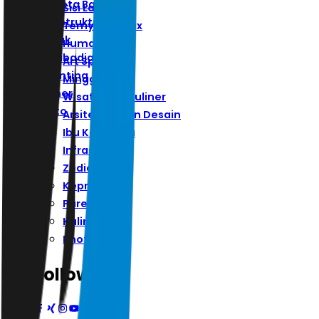
Ibu Kota Baru
Sisi Lain
Infrastruktur
Ternyata Hoax
Zodiak
Humaniora
Kepribadian
Art Space
Parenting
Minggu
Kuliner
Wisata Dan Kuliner
Photo
Arsitektur Dan Desain
Ibu Kota Baru
Infrastruktur
Zodiak
Kepribadian
Parenting
Kuliner
Photo
Follow Us