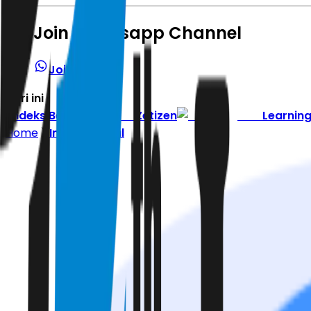
Join Whatsapp Channel
Join Channel
Hari ini
|
Indeks Berita
Zetizen
Learnin
Home
Internasional