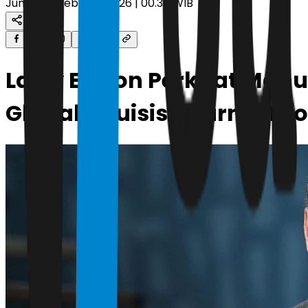
Jumat, 13 Februari 2026 | 00.38 WIB
Larry Ellison Perkuat Ma
Global Akuisisi Warner Br