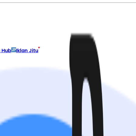
g Hub
Iklan Jitu