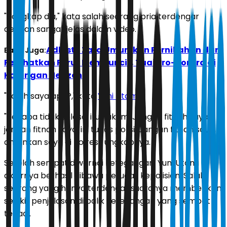
"Tangkap dia," kata salah seorang pria terdengar
dengan sangat jelas dalam video.
Adhisty Zara Umumkan Pernikahan dan
Baca Juga:
Perlihatkan Perut Membuncit, Tuai Pro-Kontra di
Kalangan Netizen
"Salah saya apa?," kata
Yuni Utami
.
"Kenapa tidak selesai itu hukum. Jangan fitnah saya,
jangan fitnah saya, ini tugas polisi. Jangan fitnah saya,
amankan saya di Polres," ungkapnya.
Setelah sempat diwarnai ketegangan, Yuni Utami
akhirnya berhasil dibawa petugas kepolisian. Salah
seorang yang hanya terdengar suaranya memberikan
sedikit penjelasan di balik ketegangan yang sempat
terjadi.