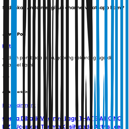
Sudahkah Anda mengikuti channel whatsapp kami?
Jawa Pos
Ikuti
Jadilah pembaca setia, gabung sekarang juga di
channel kami!
Artikel Terkait
Entertainment
Cerita Dibalik Viralnya Lagu THAT'S A NO NO,
ITZY Ucapkan Terima Kasih pada Aktris Lee