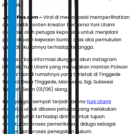
infopalu)
JawaPos.com -
Viral di media sosial memperlihatkan
detik-detik konten kreator bernama Yuni Utami
dijemput oleh petugas kepolisian untuk menjalani
pemeriksaan kejiwaan buntut atas aksi pemukulan
yang dilakukannya terhadap tetangga.
Berdasarkan informasi diunggah akun Instagram
infopalu, Yuni Utami yang merupakan mantan Polwan
diamankan di rumahnya yang terletak di Tinggede
Permai, Desa Tinggede, Marawola, Sigi, Sulawesi
Tengah, Senin (01/06) siang.
Ketegangan sempat terjadi karena
Yuni Utami
menolak untuk dibawa petugas yang melakukan
penjemputan terhadap dirinya untuk tujuan
melakukan proses pemeriksaan, diduga sebagai
bagian dari proses penegakan hukum.