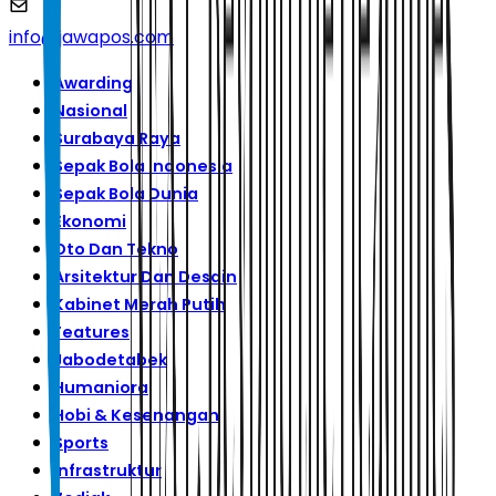
info@jawapos.com
Awarding
Nasional
Surabaya Raya
Sepak Bola Indonesia
Sepak Bola Dunia
Ekonomi
Oto Dan Tekno
Arsitektur Dan Desain
Kabinet Merah Putih
Features
Jabodetabek
Humaniora
Hobi & Kesenangan
Sports
Infrastruktur