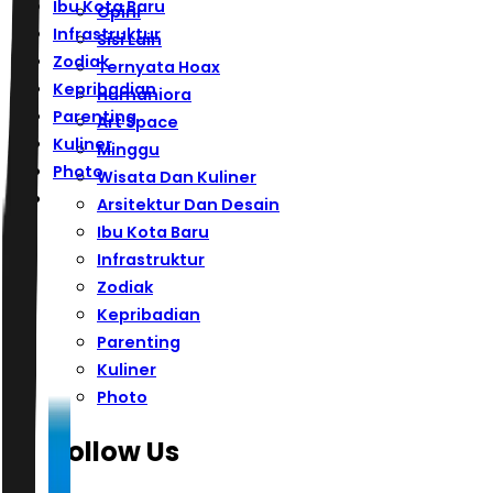
Ibu Kota Baru
Opini
Infrastruktur
Sisi Lain
Zodiak
Ternyata Hoax
Kepribadian
Humaniora
Parenting
Art Space
Kuliner
Minggu
Photo
Wisata Dan Kuliner
Arsitektur Dan Desain
Ibu Kota Baru
Infrastruktur
Zodiak
Kepribadian
Parenting
Kuliner
Photo
Follow Us