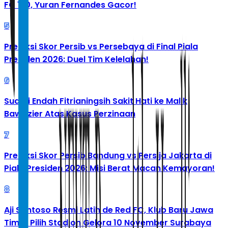
FC 1-0, Yuran Fernandes Gacor!
5
Prediksi Skor Persib vs Persebaya di Final Piala
Presiden 2026: Duel Tim Kelelahan!
6
Suami Endah Fitrianingsih Sakit Hati ke Malik
Bawazier Atas Kasus Perzinaan
7
Prediksi Skor Persib Bandung vs Persija Jakarta di
Piala Presiden 2026: Misi Berat Macan Kemayoran!
8
Aji Santoso Resmi Latih de Red FC, Klub Baru Jawa
Timur Pilih Stadion Gelora 10 November Surabaya