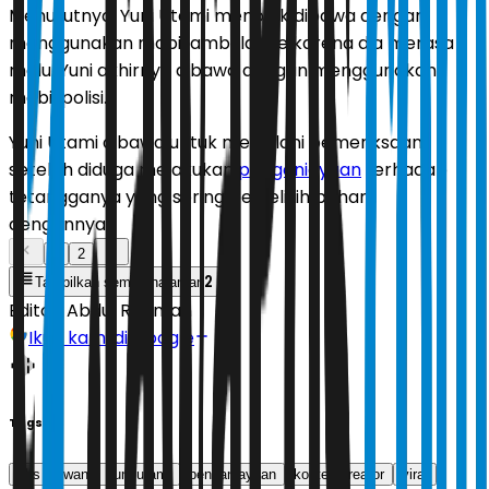
Menurutnya, Yuni Utami menolak dibawa dengan
menggunakan mobil ambulance karena dia merasa
malu. Yuni akhirnya dibawa dengan menggunakan
mobil polisi.
Yuni Utami dibawa untuk menjalani pemeriksaan
setelah diduga melakukan
penganiayaan
terhadap
tetangganya yang sering berselisih paham
dengannya.
1
2
2
Tampilkan semua halaman
Editor:
Abdul Rahman
Ikuti kami di Google
Tags
eks polwan
yuni utami
penganiayaan
konten kreator
viral