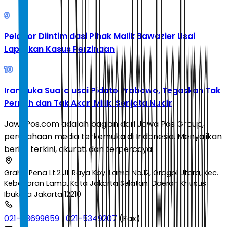
9
Pelapor Diintimidasi Pihak Malik Bawazier Usai
Laporkan Kasus Perzinaan
10
Iran Buka Suara usai Pidato Prabowo, Tegaskan Tak
Pernah dan Tak Akan Miliki Senjata Nuklir
JawaPos.com adalah bagian dari Jawa Pos Group,
perusahaan media terkemuka di Indonesia. Menyajikan
berita terkini, akurat, dan terpercaya.
Graha Pena Lt.2 Jl. Raya Kby. Lama No.12, Grogol Utara, Kec.
Kebayoran Lama, Kota Jakarta Selatan, Daerah Khusus
Ibukota Jakarta 12210
021-53699659
|
021-5349207
(Fax)