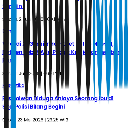
Sun Bin
Selasa, 2 Juni 2026 | 00.11 WIB
Bisnis
Viral di X! Gerai Indomaret Tutup Massal,
Netizen Sebut Ada Protes Kebijakan Lembur
Baru
Senin, 1 Juni 2026 | 06.21 WIB
Kasuistika
Eks Polwan Diduga Aniaya Seorang Ibu di
Sigi, Polisi Bilang Begini
Sabtu, 23 Mei 2026 | 23.25 WIB