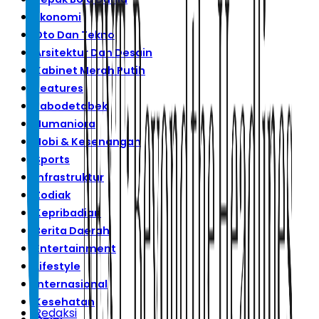
Ekonomi
Oto Dan Tekno
Arsitektur Dan Desain
Kabinet Merah Putih
Features
Jabodetabek
Humaniora
Hobi & Kesenangan
Sports
Infrastruktur
Zodiak
Kepribadian
Berita Daerah
Entertainment
Lifestyle
Internasional
Kesehatan
Redaksi