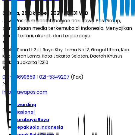
Selasa, 28 Oktober 2025 | 01.31 WIB
JawaPos.com adalah bagian dari Jawa Pos Group,
perusahaan media terkemuka di Indonesia. Menyajikan
berita terkini, akurat, dan terpercaya.
Graha Pena Lt.2 Jl. Raya Kby. Lama No.12, Grogol Utara, Kec.
Kebayoran Lama, Kota Jakarta Selatan, Daerah Khusus
Ibukota Jakarta 12210
021-53699659
|
021-5349207
(Fax)
info@jawapos.com
Awarding
Nasional
Surabaya Raya
Sepak Bola Indonesia
Sepak Bola Dunia