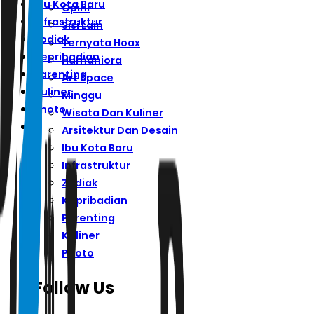
Ibu Kota Baru
Opini
Infrastruktur
Sisi Lain
Zodiak
Ternyata Hoax
Kepribadian
Humaniora
Parenting
Art Space
Kuliner
Minggu
Photo
Wisata Dan Kuliner
Arsitektur Dan Desain
Ibu Kota Baru
Infrastruktur
Zodiak
Kepribadian
Parenting
Kuliner
Photo
Follow Us