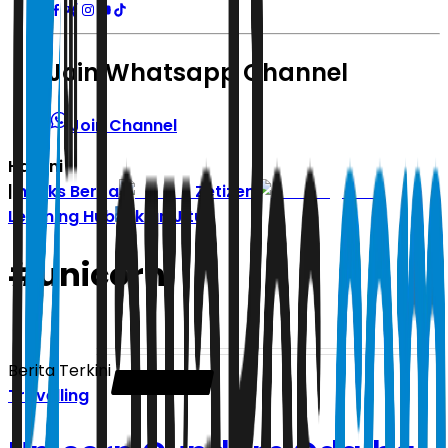
Join Whatsapp Channel
Join Channel
Hari ini
|
Indeks Berita
Zetizen
Learning Hub
Iklan Jitu
#
unicorn
Berita Terkini
Travelling