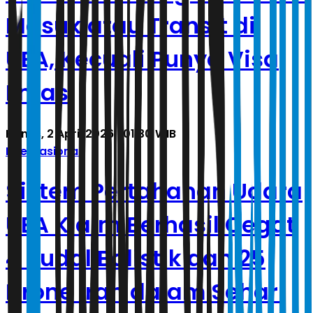
Masuk atau Transit di
UEA, Kecuali Punya Visa
Emas
Kamis, 2 April 2026 | 01.30 WIB
Internasional
Sistem Pertahanan Udara
UEA Klaim Berhasil Cegat
4 Rudal Balistik dan 25
Drone Iran dalam Sehari