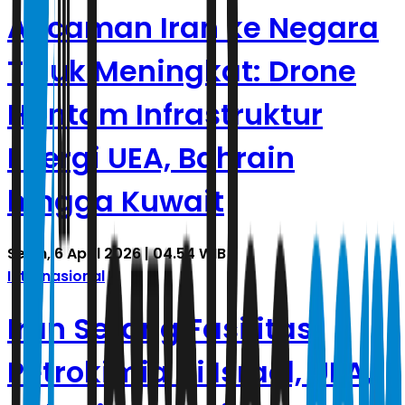
Ancaman Iran ke Negara
Teluk Meningkat: Drone
Hantam Infrastruktur
Energi UEA, Bahrain
hingga Kuwait
Senin, 6 April 2026 | 04.54 WIB
Internasional
Iran Serang Fasilitas
Petrokimia di Israel, UEA,