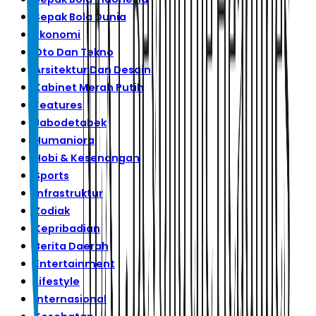
Sepak Bola Dunia
Ekonomi
Oto Dan Tekno
Arsitektur Dan Desain
Kabinet Merah Putih
Features
Jabodetabek
Humaniora
Hobi & Kesenangan
Sports
Infrastruktur
Zodiak
Kepribadian
Berita Daerah
Entertainment
Lifestyle
Internasional