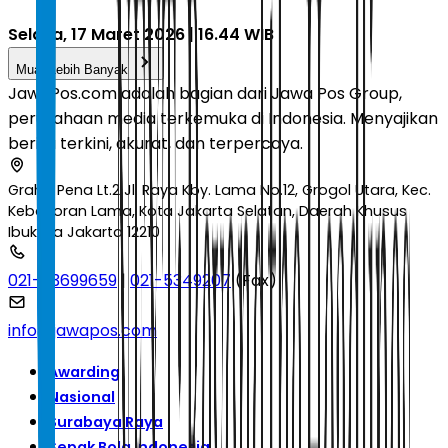
Selasa, 17 Maret 2026 | 16.44 WIB
Muat Lebih Banyak
JawaPos.com adalah bagian dari Jawa Pos Group,
perusahaan media terkemuka di Indonesia. Menyajikan
berita terkini, akurat, dan terpercaya.
Graha Pena Lt.2 Jl. Raya Kby. Lama No.12, Grogol Utara, Kec.
Kebayoran Lama, Kota Jakarta Selatan, Daerah Khusus
Ibukota Jakarta 12210
021-53699659
|
021-5349207
(Fax)
info@jawapos.com
Awarding
Nasional
Surabaya Raya
Sepak Bola Indonesia