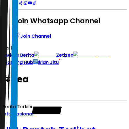
Join Whatsapp Channel
Join Channel
Hari ini
|
Indeks Berita
Zetizen
Learning Hub
Iklan Jitu
#
uea
Berita Terkini
Internasional