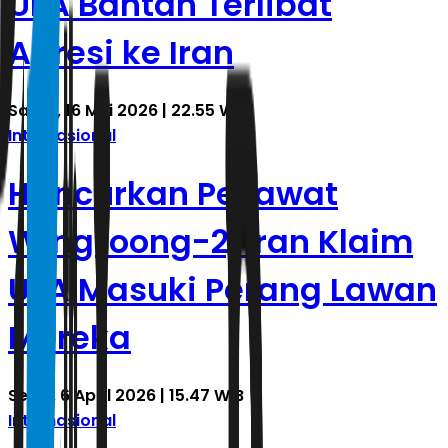
UEA Bantah Terlibat
Agresi ke Iran
Sabtu, 16 Mei 2026 | 22.55 WIB
Internasional
Hancurkan Pesawat
WingLoong-2, Iran Klaim
UEA Masuki Perang Lawan
Mereka
Senin, 6 April 2026 | 15.47 WIB
Internasional