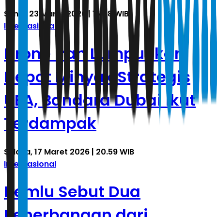
Senin, 23 Maret 2026 | 15.48 WIB
Internasional
Drone Iran Lumpuhkan
Depot Minyak Strategis
UEA, Bandara Dubai Ikut
Terdampak
Selasa, 17 Maret 2026 | 20.59 WIB
Internasional
Kemlu Sebut Dua
Penerbangan dari