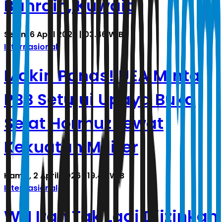
Bahrain, Kuwait
Senin, 6 April 2026 | 03.46 WIB
Internasional
Makin Panas! UEA Minta
PBB Setujui Upaya Buka
Selat Hormuz Lewat
Kekuatan Militer
Kamis, 2 April 2026 | 19.45 WIB
Internasional
WN Iran Tak Lagi Diizinkan