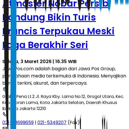
Atmosfer Nobar Persib
Bandung Bikin Turis
Prancis Terpukau Meski
Laga Berakhir Seri
Selasa, 3 Maret 2026 | 16.35 WIB
JawaPos.com adalah bagian dari Jawa Pos Group,
perusahaan media terkemuka di Indonesia. Menyajikan
berita terkini, akurat, dan terpercaya.
Graha Pena Lt.2 Jl. Raya Kby. Lama No.12, Grogol Utara, Kec.
Kebayoran Lama, Kota Jakarta Selatan, Daerah Khusus
Ibukota Jakarta 12210
021-53699659
|
021-5349207
(Fax)