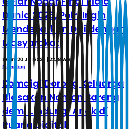
Gelar Nobar Final Piala
Dunia 2026, Polri Ingin
Mendekatkan Diri dengan
Masyarakat
Senin, 20 Juli 2026 | 23.18 WIB
Parenting
Komdigi Dorong Keluarga
Biasakan Nonton Bareng
demi Lindungi Anak di
Ruang Digital