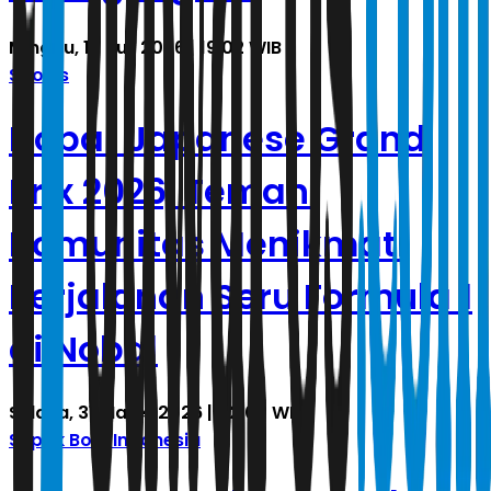
Minggu, 12 Juli 2026 | 19.02 WIB
Sports
Nobar Japanese Grand
Prix 2026, Temani
Komunitas Menikmati
Perjalanan Seru Formula 1
di Nobal
Selasa, 31 Maret 2026 | 02.03 WIB
Sepak Bola Indonesia