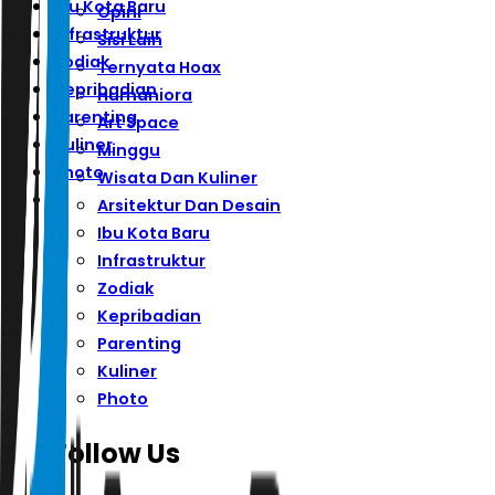
Ibu Kota Baru
Opini
Infrastruktur
Sisi Lain
Zodiak
Ternyata Hoax
Kepribadian
Humaniora
Parenting
Art Space
Kuliner
Minggu
Photo
Wisata Dan Kuliner
Arsitektur Dan Desain
Ibu Kota Baru
Infrastruktur
Zodiak
Kepribadian
Parenting
Kuliner
Photo
Follow Us