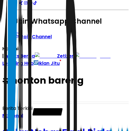
Join Whatsapp Channel
Join Channel
Hari ini
|
Indeks Berita
Zetizen
Learning Hub
Iklan Jitu
#
nonton bareng
Berita Terkini
Nasional