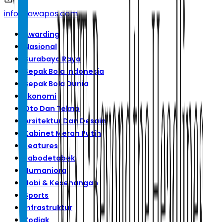
info@jawapos.com
Awarding
Nasional
Surabaya Raya
Sepak Bola Indonesia
Sepak Bola Dunia
Ekonomi
Oto Dan Tekno
Arsitektur Dan Desain
Kabinet Merah Putih
Features
Jabodetabek
Humaniora
Hobi & Kesenangan
Sports
Infrastruktur
Zodiak