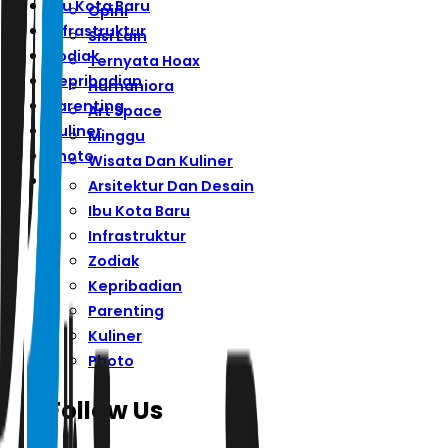
Ibu Kota Baru
Opini
Infrastruktur
Sisi Lain
Zodiak
Ternyata Hoax
Kepribadian
Humaniora
Parenting
Art Space
Kuliner
Minggu
Photo
Wisata Dan Kuliner
Arsitektur Dan Desain
Ibu Kota Baru
Infrastruktur
Zodiak
Kepribadian
Parenting
Kuliner
Photo
Follow Us