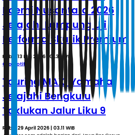
Boemi Nusantara 2026
Jelajahi Lampung Uji
Performa Skutik Premium
Rabu, 13 Mei 2026 | 01.36 WIB
Otomotif
Touring MAXi Yamaha
Jelajahi Bengkulu
Taklukan Jalur Liku 9
Rabu, 29 April 2026 | 03.11 WIB