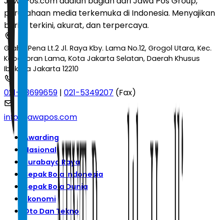
JawaPos.com adalah bagian dari Jawa Pos Group,
perusahaan media terkemuka di Indonesia. Menyajikan
berita terkini, akurat, dan terpercaya.
Graha Pena Lt.2 Jl. Raya Kby. Lama No.12, Grogol Utara, Kec.
Kebayoran Lama, Kota Jakarta Selatan, Daerah Khusus
Ibukota Jakarta 12210
021-53699659
|
021-5349207
(Fax)
info@jawapos.com
Awarding
Nasional
Surabaya Raya
Sepak Bola Indonesia
Sepak Bola Dunia
Ekonomi
Oto Dan Tekno