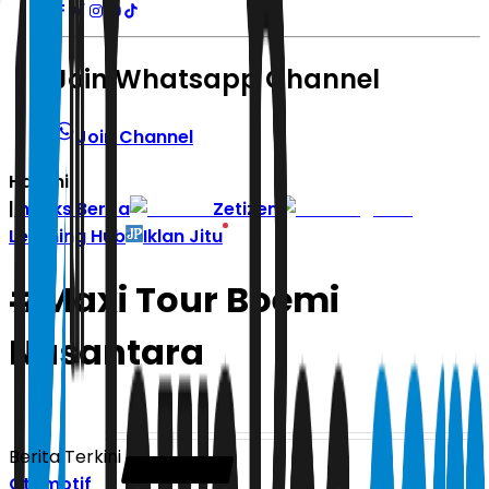
Join Whatsapp Channel
Join Channel
Hari ini
|
Indeks Berita
Zetizen
Learning Hub
Iklan Jitu
#
Maxi Tour Boemi
Nusantara
Berita Terkini
Otomotif