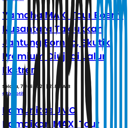
Yamaha MAXi Tour Boemi
Nusantara Taklukkan
Jantung Borneo, Skutik
Premium Diuji di Jalur
Ekstrem
Selasa, 7 Juli 2026 | 21.03 WIB
Otomotif
Komunitas JMC
Ramaikan MAXI Tour