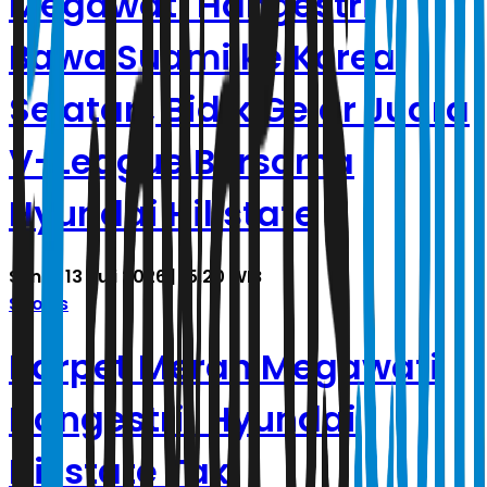
Megawati Hangestri
Bawa Suami ke Korea
Selatan, Bidik Gelar Juara
V-League Bersama
Hyundai Hillstate
Senin, 13 Juli 2026 | 15.20 WIB
Sports
Karpet Merah Megawati
Hangestri! Hyundai
Hillstate Tak