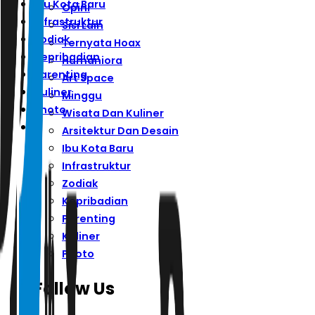
Ibu Kota Baru
Opini
Infrastruktur
Sisi Lain
Zodiak
Ternyata Hoax
Kepribadian
Humaniora
Parenting
Art Space
Kuliner
Minggu
Photo
Wisata Dan Kuliner
Arsitektur Dan Desain
Ibu Kota Baru
Infrastruktur
Zodiak
Kepribadian
Parenting
Kuliner
Photo
Follow Us