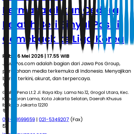
Permasalahkan Cedera,
Pelatih Beri Sinyal Positif
Comeback ke Liga Korea
Rabu, 6 Mei 2026 | 17.55 WIB
JawaPos.com adalah bagian dari Jawa Pos Group,
perusahaan media terkemuka di Indonesia. Menyajikan
berita terkini, akurat, dan terpercaya.
Graha Pena Lt.2 Jl. Raya Kby. Lama No.12, Grogol Utara, Kec.
Kebayoran Lama, Kota Jakarta Selatan, Daerah Khusus
Ibukota Jakarta 12210
021-53699659
|
021-5349207
(Fax)