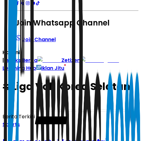
Join Whatsapp Channel
Join Channel
Hari ini
|
Indeks Berita
Zetizen
Learning Hub
Iklan Jitu
#
Liga Voli Korea Selatan
Berita Terkini
Sports