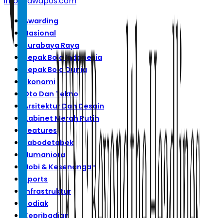
info@jawapos.com
Awarding
Nasional
Surabaya Raya
Sepak Bola Indonesia
Sepak Bola Dunia
Ekonomi
Oto Dan Tekno
Arsitektur Dan Desain
Kabinet Merah Putih
Features
Jabodetabek
Humaniora
Hobi & Kesenangan
Sports
Infrastruktur
Zodiak
Kepribadian