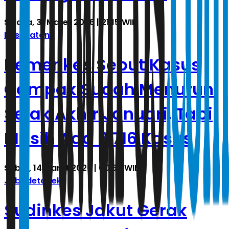
Selasa, 31 Maret 2026 | 21.15 WIB
Kesehatan
Kemenkes Sebut Kasus
Campak Sudah Menurun
Sejak Akhir Januari, Tapi
Masih Ada 8.716 Kasus
Sabtu, 14 Maret 2026 | 00.55 WIB
Jabodetabek
Sudinkes Jakut Gerak