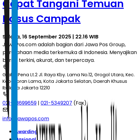
Cepat Tangani Temuan
Kasus Campak
Selasa, 16 September 2025 | 22.16 WIB
JawaPos.com adalah bagian dari Jawa Pos Group,
perusahaan media terkemuka di Indonesia. Menyajikan
berita terkini, akurat, dan terpercaya.
Graha Pena Lt.2 Jl. Raya Kby. Lama No.12, Grogol Utara, Kec.
Kebayoran Lama, Kota Jakarta Selatan, Daerah Khusus
Ibukota Jakarta 12210
021-53699659
|
021-5349207
(Fax)
info@jawapos.com
Awarding
Nasional