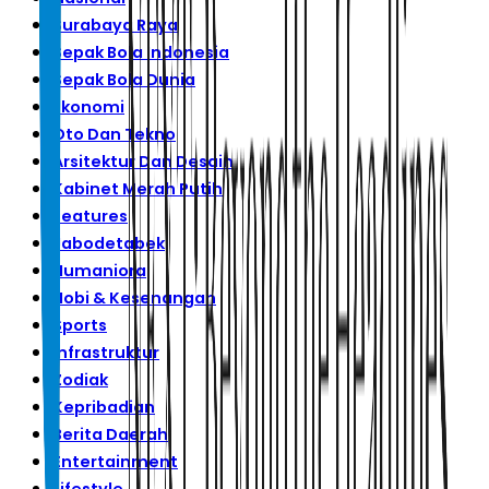
Surabaya Raya
Sepak Bola Indonesia
Sepak Bola Dunia
Ekonomi
Oto Dan Tekno
Arsitektur Dan Desain
Kabinet Merah Putih
Features
Jabodetabek
Humaniora
Hobi & Kesenangan
Sports
Infrastruktur
Zodiak
Kepribadian
Berita Daerah
Entertainment