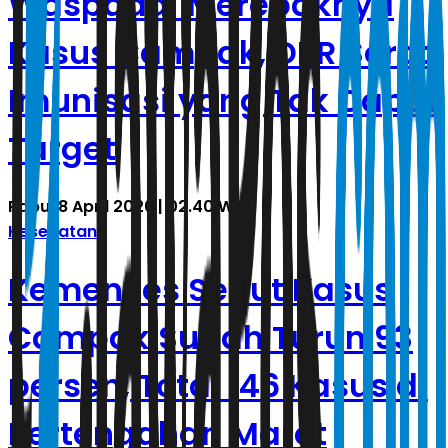
Waspadai Merebaknya
Kasus Campak, DPR Soroti
Imunisasi yang Tak Capai
Target
Rabu, 8 April 2026 | 02.40 WIB
Kesehatan
Kemenkes Sebut Kasus
Campak Sudah Turun 93
persen, Total 146 Kasus di
Pertengahan Maret