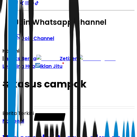
Join Whatsapp Channel
Join Channel
Hari ini
|
Indeks Berita
Zetizen
Learning Hub
Iklan Jitu
#
kasus campak
Berita Terkini
Nasional