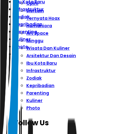
Ibu Kota Baru
Opini
Infrastruktur
Sisi Lain
Zodiak
Ternyata Hoax
Kepribadian
Humaniora
Parenting
Art Space
Kuliner
Minggu
Photo
Wisata Dan Kuliner
Arsitektur Dan Desain
Ibu Kota Baru
Infrastruktur
Zodiak
Kepribadian
Parenting
Kuliner
Photo
Follow Us