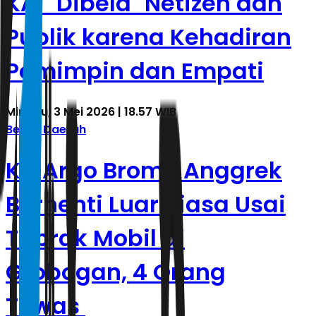
KAI "Dibela" Netizen dan
Publik karena Kehadiran
Pemimpin dan Empati
Minggu, 3 Mei 2026 | 18.57 WIB
Berita Daerah
KA Argo Bromo Anggrek
Berhenti Luar Biasa Usai
Tabrak Mobil di
Grobogan, 4 Orang
Tewas