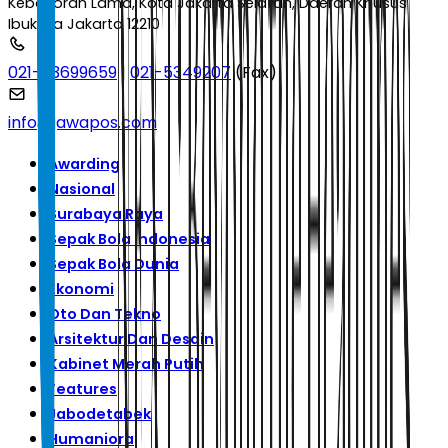
Kebayoran Lama, Kota Jakarta Selatan, Daerah Khusus
Ibukota Jakarta 12210
021-53699659
|
021-5349207
(Fax)
info@jawapos.com
Awarding
Nasional
Surabaya Raya
Sepak Bola Indonesia
Sepak Bola Dunia
Ekonomi
Oto Dan Tekno
Arsitektur Dan Desain
Kabinet Merah Putih
Features
Jabodetabek
Humaniora