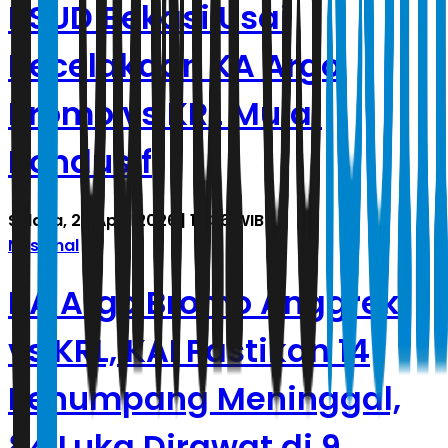
RSUD Bekasi Usai
Kecelakaan KA Argo
Bromo vs KRL Mulai
Kondusif
Selasa, 28 April 2026 | 17.36 WIB
Nasional
KA Argo Bromo Anggrek
vs KRL, KAI Pastikan 14
Penumpang Meninggal,
84 Luka Dirawat di 9