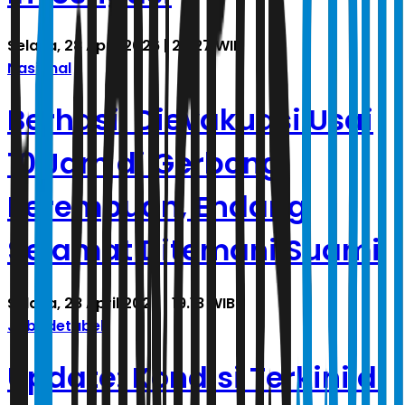
Selasa, 28 April 2026 | 23.27 WIB
Nasional
Berhasil Dievakuasi Usai
10 Jam di Gerbong
Perempuan, Endang
Selamat Ditemani Suami
Selasa, 28 April 2026 | 19.18 WIB
Jabodetabek
Update: Kondisi Terkini di