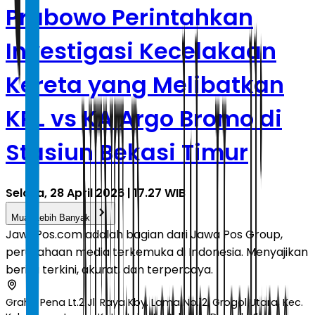
Prabowo Perintahkan
Investigasi Kecelakaan
Kereta yang Melibatkan
KRL vs KA Argo Bromo di
Stasiun Bekasi Timur
Selasa, 28 April 2026 | 17.27 WIB
Muat Lebih Banyak
JawaPos.com adalah bagian dari Jawa Pos Group,
perusahaan media terkemuka di Indonesia. Menyajikan
berita terkini, akurat, dan terpercaya.
Graha Pena Lt.2 Jl. Raya Kby. Lama No.12, Grogol Utara, Kec.