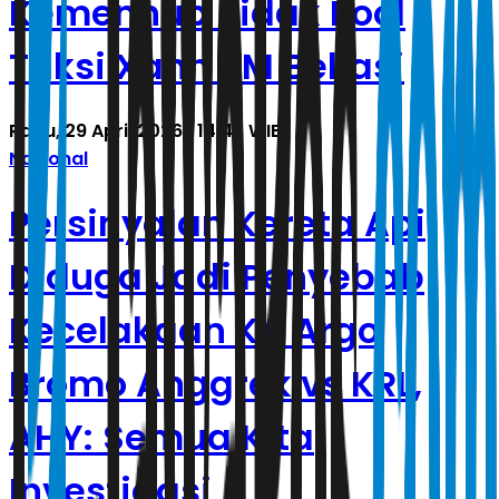
Kemenhub Sidak Pool
Taksi Xanh SM Bekasi
Rabu, 29 April 2026 | 14.42 WIB
Nasional
Persinyalan Kereta Api
Diduga Jadi Penyebab
Kecelakaan KA Argo
Bromo Anggrek vs KRL,
AHY: Semua Kita
Investigasi