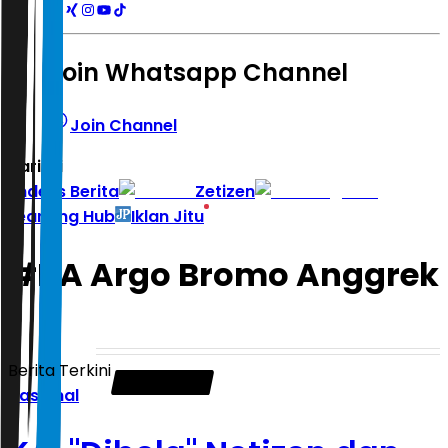
Join Whatsapp Channel
Join Channel
Hari ini
|
Indeks Berita
Zetizen
Learning Hub
Iklan Jitu
#
KA Argo Bromo Anggrek
Berita Terkini
Nasional