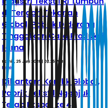
Industri Tekstil RI Tumbuh
di Tengah Tekanan
Global, Pabrik Didorong
Tinggalkan Cara Produksi
Lama
Kamis, 25 Juni 2026 | 02.25 WIB
Bisnis
Dihantam Konflik Global,
Pabrik Tekstil Nganjuk
Tetap Ekspor ke 40