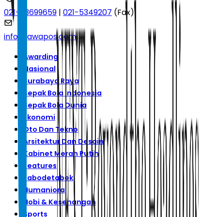
021-53699659
|
021-5349207
(Fax)
info@jawapos.com
Awarding
Nasional
Surabaya Raya
Sepak Bola Indonesia
Sepak Bola Dunia
Ekonomi
Oto Dan Tekno
Arsitektur Dan Desain
Kabinet Merah Putih
Features
Jabodetabek
Humaniora
Hobi & Kesenangan
Sports