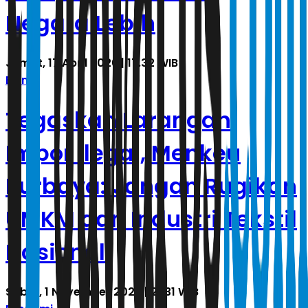
Negara Lebih
Jumat, 17 April 2026 | 17.32 WIB
Bisnis
Tegaskan Larangan
Impor Ilegal, Menkeu
Purbaya: Jangan Rugikan
UMKM dan Industri Tekstil
Nasional
Sabtu, 1 November 2025 | 21.31 WIB