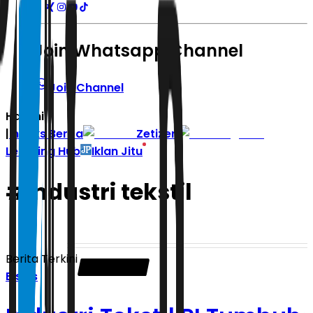
Join Whatsapp Channel
Join Channel
Hari ini
|
Indeks Berita
Zetizen
Learning Hub
Iklan Jitu
#
industri tekstil
Berita Terkini
Bisnis