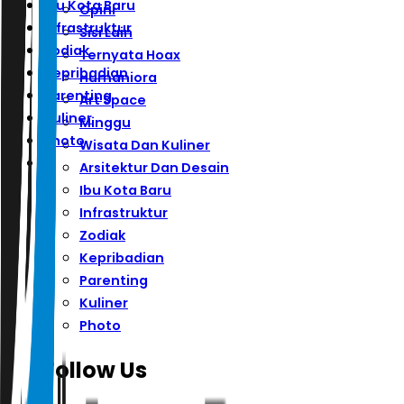
Ibu Kota Baru
Opini
Infrastruktur
Sisi Lain
Zodiak
Ternyata Hoax
Kepribadian
Humaniora
Parenting
Art Space
Kuliner
Minggu
Photo
Wisata Dan Kuliner
Arsitektur Dan Desain
Ibu Kota Baru
Infrastruktur
Zodiak
Kepribadian
Parenting
Kuliner
Photo
Follow Us