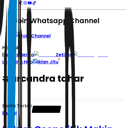
Join Whatsapp Channel
Join Channel
Hari ini
|
Indeks Berita
Zetizen
Learning Hub
Iklan Jitu
#
arcandra tahar
Berita Terkini
Energi