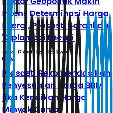
Faktor Geopolitik Makin
Intens Determinasi Harga
Energi, Prasasti Sarankan
'Diplomasi Energi'
Jumat, 17 April 2026 | 02.30 WIB
Energi
Prasasti Rekomendasikan
Penyesuaian Harga BBM
jika Kenaikan Harga
Minyak Dunia