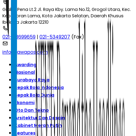
Graha Pena Lt.2 Jl. Raya Kby. Lama No.12, Grogol Utara, Kec.
Kebayoran Lama, Kota Jakarta Selatan, Daerah Khusus
Ibukota Jakarta 12210
021-53699659
|
021-5349207
(Fax)
info@jawapos.com
Awarding
Nasional
Surabaya Raya
Sepak Bola Indonesia
Sepak Bola Dunia
Ekonomi
Oto Dan Tekno
Arsitektur Dan Desain
Kabinet Merah Putih
Features