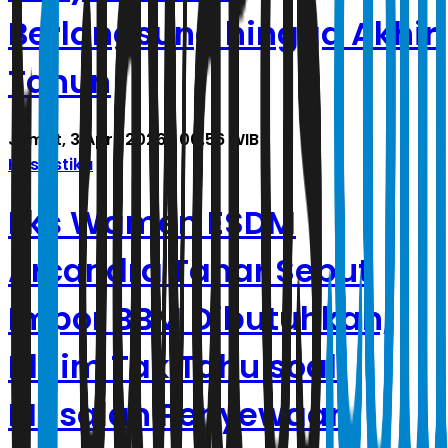
Berlangsung hingga Akhir
Tahun
Jumat, 3 April 2026 | 00.56 WIB
Kasuistika
Eks Wamen ESDM
Arcandra Tahar Sebut
Impor BBM Dibutuhkan,
Klaim Tak Tahu soal
Masalah Penyewaan