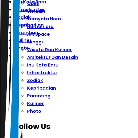
Ibu Kota Baru
Opini
Infrastruktur
Sisi Lain
Zodiak
Ternyata Hoax
Kepribadian
Humaniora
Parenting
Art Space
Kuliner
Minggu
Photo
Wisata Dan Kuliner
Arsitektur Dan Desain
Ibu Kota Baru
Infrastruktur
Zodiak
Kepribadian
Parenting
Kuliner
Photo
Follow Us