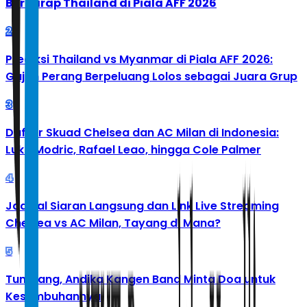
Berharap Thailand di Piala AFF 2026
2
Prediksi Thailand vs Myanmar di Piala AFF 2026:
Gajah Perang Berpeluang Lolos sebagai Juara Grup
3
Daftar Skuad Chelsea dan AC Milan di Indonesia:
Luka Modric, Rafael Leao, hingga Cole Palmer
4
Jadwal Siaran Langsung dan Link Live Streaming
Chelsea vs AC Milan, Tayang di Mana?
5
Tumbang, Andika Kangen Band Minta Doa untuk
Kesembuhannya