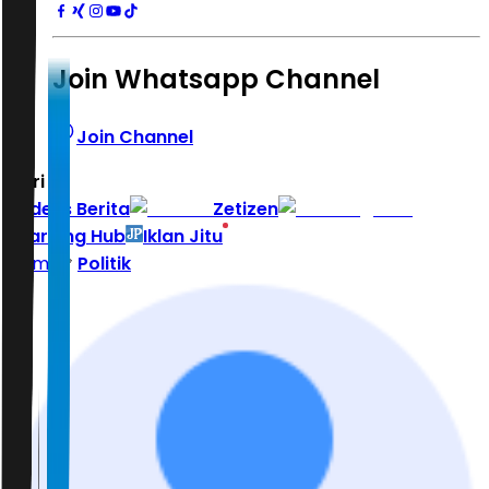
Join Whatsapp Channel
Join Channel
Hari ini
|
Indeks Berita
Zetizen
Learning Hub
Iklan Jitu
Home
Politik