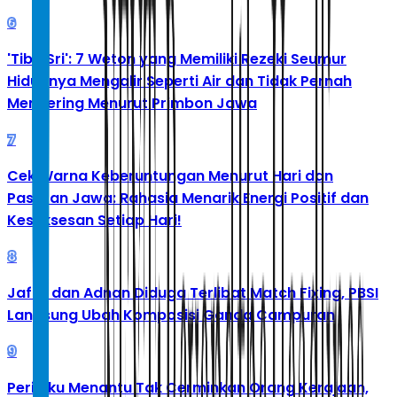
6
'Tibo Sri': 7 Weton yang Memiliki Rezeki Seumur
Hidupnya Mengalir Seperti Air dan Tidak Pernah
Mengering Menurut Primbon Jawa
7
Cek Warna Keberuntungan Menurut Hari dan
Pasaran Jawa: Rahasia Menarik Energi Positif dan
Kesuksesan Setiap Hari!
8
Jafar dan Adnan Diduga Terlibat Match Fixing, PBSI
Langsung Ubah Komposisi Ganda Campuran
9
Perilaku Menantu Tak Cerminkan Orang Kerajaan,