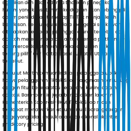
signifikan dan tidak adanya tindakan penegakan
hukum yang konsisten, maka dugaan akan tebang pilih
dalam penindakan terhadap TikTok menjadi lebih
beralasan. Pengumpulan data mengenai sanksi yang
diterapkan terhadap pelanggar aturan tersebut dan
apakah mereka merata di antara semua platform e-
commerce dapat memperkuat argumen terkait
tebang pilih," ujar politikus asal Sumatra Utara
tersebut.
Menurut Martin, temuan indikasi pelanggaran, bukan
hanya pelanggaran Tiktok Shop yang masih terhubung
dengan fitur belanja atau keranjang kuning dalam
aplikasi. Baru-baru ini juga, berdasarkan laporan
Kementerian Koperasi-UKM, Tiktok Shop masih
terdapat menawarkan atau menjual barang dengan
harga yang tidak masuk akal atau dikenal aktivitas
predatory pricing.