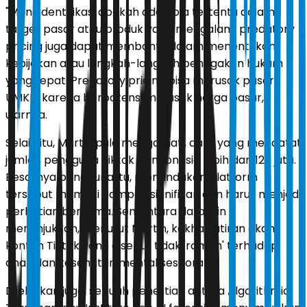
"Mengidentifikasi apakah ada pola tertentu dalam
target pasar atau produk yang mengalami predatory
pricing juga dapat membantu dalam menentukan
kebijakan atau langkah-langkah penegakan hukum
yang tepat. Predatory pricing bisa merusak pasar
UMKM karena berpotensi merusak harga pasar,"
ujarnya.
Selain itu, Martin pula mengamati, data yang mencatat
jumlah pengguna Tiktok di Indonesia lebih dari 120 juta.
Besarnya pengguna itu, menandakan platform
tersebut memiliki dampak signifikan dan harus menjadi
perhatian bersama. Sementara data lain
menunjukkan, menurut Martin, kekhawatiran akan
konten Tiktok yang disebut tidak 'ramah' terhadap
anak dan kesehatan mental seseorang.
Dijelaskan juga, sebuah penelitian antara Algorithmic