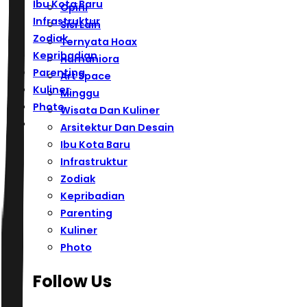
Ibu Kota Baru
Opini
Infrastruktur
Sisi Lain
Zodiak
Ternyata Hoax
Kepribadian
Humaniora
Parenting
Art Space
Kuliner
Minggu
Photo
Wisata Dan Kuliner
Arsitektur Dan Desain
Ibu Kota Baru
Infrastruktur
Zodiak
Kepribadian
Parenting
Kuliner
Photo
Follow Us