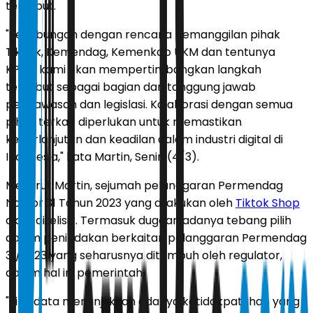
tersebut.
"Sehubungan dengan rencana pemanggilan pihak
TikTok, Kemendag, Kemenkop UKM dan tentunya
KPPU, kami akan mempertimbangkan langkah
tersebut sebagai bagian dari tanggung jawab
pengawasan dan legislasi. Kolaborasi dengan semua
pihak terkait diperlukan untuk memastikan
keberlanjutan dan keadilan dalam industri digital di
Indonesia," kata Martin, Senin (4/3).
Menurut Martin, sejumah pelanggaran Permendag
Nomor 31 Tahun 2023 yang dilakukan oleh
Tiktok Shop
akan ditelisik. Termasuk dugaan adanya tebang pilih
dalam penindakan berkaitan pelanggaran Permendag
31/2023 yang seharusnya ditempuh oleh regulator,
dalam hal ini pemerintah.
"Jika data menunjukkan adanya ketidakpatuhan yang