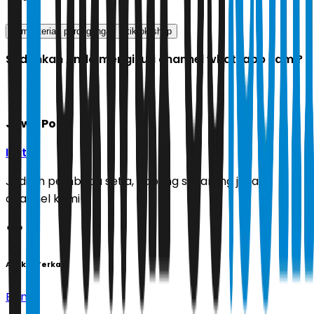
kementerian perdagangan
tiktok shop
Sudahkah Anda mengikuti channel whatsapp kami?
Jawa Pos
Ikuti
Jadilah pembaca setia, gabung sekarang juga di
channel kami!
Artikel Terkait
Bisnis