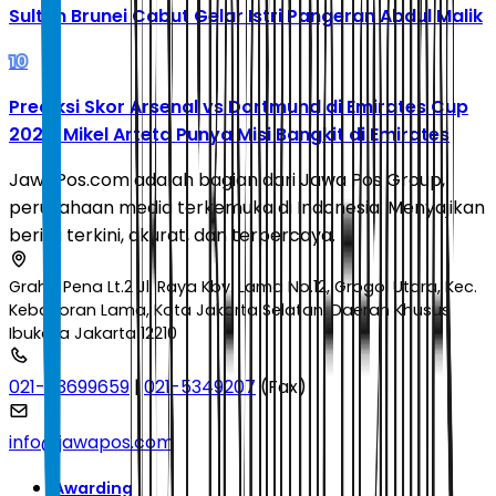
Sultan Brunei Cabut Gelar Istri Pangeran Abdul Malik
10
Prediksi Skor Arsenal vs Dortmund di Emirates Cup
2026: Mikel Arteta Punya Misi Bangkit di Emirates
JawaPos.com adalah bagian dari Jawa Pos Group,
perusahaan media terkemuka di Indonesia. Menyajikan
berita terkini, akurat, dan terpercaya.
Graha Pena Lt.2 Jl. Raya Kby. Lama No.12, Grogol Utara, Kec.
Kebayoran Lama, Kota Jakarta Selatan, Daerah Khusus
Ibukota Jakarta 12210
021-53699659
|
021-5349207
(Fax)
info@jawapos.com
Awarding