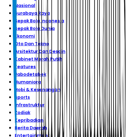
Nasional
Surabaya Raya
Sepak Bola Indonesia
Sepak Bola Dunia
Ekonomi
Oto Dan Tekno
Arsitektur Dan Desain
Kabinet Merah Putih
Features
Jabodetabek
Humaniora
Hobi & Kesenangan
Sports
Infrastruktur
Zodiak
Kepribadian
Berita Daerah
Entertainment