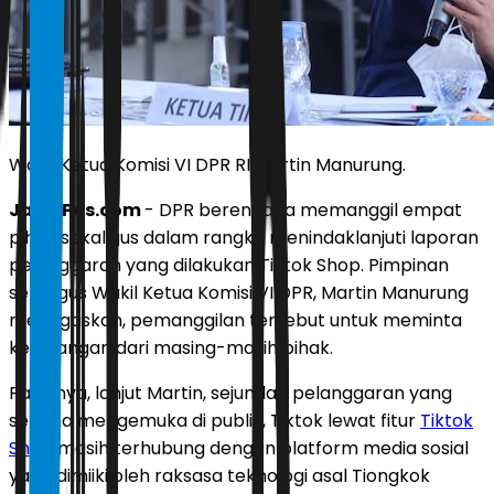
Wakil Ketua Komisi VI DPR RI Martin Manurung.
JawaPos.com
- DPR berencana memanggil empat
pihak sekaligus dalam rangka menindaklanjuti laporan
pelanggaran yang dilakukan Tiktok Shop. Pimpinan
sekaligus Wakil Ketua Komisi VI DPR, Martin Manurung
menegaskan, pemanggilan tersebut untuk meminta
keterangan dari masing-masih pihak.
Pasalnya, lanjut Martin, sejumlah pelanggaran yang
selama mengemuka di publik, Tiktok lewat fitur
Tiktok
Shop
masih terhubung dengan platform media sosial
yang dimiiki oleh raksasa teknologi asal Tiongkok