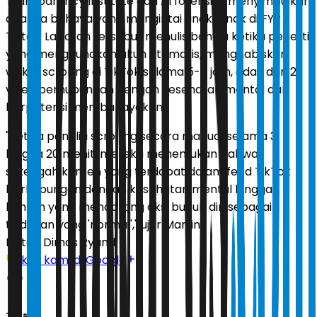
Transparency Institute dan AI forensics menyimpulkan
adanya bahaya yang mengintai anak-anak di FYP
Tiktok. Laporan tersebut menulis bahwa ketika peneliti,
yang menggunakan akun otomatis, menghabiskan
waktu scrolling di TikTok selama 5-6 jam, ada 1 dari 2
video berhubungan dengan kesehatan mental dan
berpotensi membahayakan.
"Ketika peneliti scrolling secara manual selama 3
hingga 20 menit, mereka menemukan bahwa
setengah konten yang terdapat dalam feed TikTok
berhubungan dengan kesehatan mental hingga
konten yang mendorong aksi bunuh diri sebagai
tindakan yang 'normal'," ujar Martin.
Editor:
Dimas Ryandi
Ikuti kami di Google
Tags