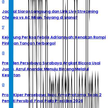
6
Jadwal Siaran Langsung dan Link Live Streaming
Chelsea vs AC Milan, Tayang di Mana?
7
Kejagung Periksa Febrie Adriansyah: Kenakan Rompi
Pink dan Tangan Terborgol
8
Presiden Persebaya Surabaya Angkat Bicara Usai
Juara, Azrul Ananda: Menuju Bintang Melalui
Kesulitan
9
Profil Kiper Persebaya Reza Arya Pratama, Tepis 2
Penalti Persib di Final Piala Presiden 2026