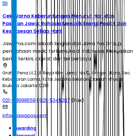
10
Cek Warna Keberuntungan Menurut Hari dan
Pasaran Jawa: Rahasia Menarik Energi Positif dan
Kesuksesan Setiap Hari!
JawaPos.com adalah bagian dari Jawa Pos Group,
perusahaan media terkemuka di Indonesia. Menyajikan
berita terkini, akurat, dan terpercaya.
Graha Pena Lt.2 Jl. Raya Kby. Lama No.12, Grogol Utara, Kec.
Kebayoran Lama, Kota Jakarta Selatan, Daerah Khusus
Ibukota Jakarta 12210
021-53699659
|
021-5349207
(Fax)
info@jawapos.com
Awarding
Nasional