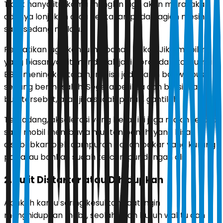
Tidak hanya itu, kamu mungkin juga akan merasakan
adanya lonjakan atau hentakan pada bagian mesin
saat sedang melaju.
Perhatikan juga konsumsi bahan bakar. Jika mobilmu
yang biasanya irit mendadak jadi boros dan konsumsi
BBM meningkat tajam, ini bisa jadi alarm bahwa busi
sedang bermasalah. Segera periksa dan bersihkan
busi tersebut, atau jika sudah parah, gantilah.
Terkadang, akselerasi yang berat ini juga makin terasa
saat mobil membawa muatan penuh, yang bisa
disebabkan oleh campuran bahan bakar yang kurang
pas atau bahkan sudah tercampur dengan oli.
2. Sulit Distarter atau Dihidupkan
Apakah kamu sering kesulitan saat ingin
menghidupkan mobil, seolah-olah butuh waktu dan