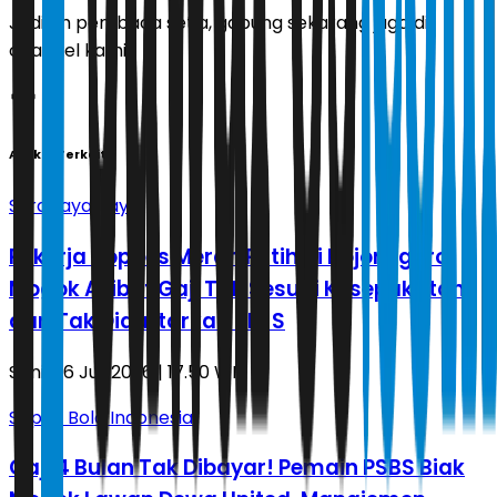
Jadilah pembaca setia, gabung sekarang juga di
channel kami!
Artikel Terkait
Surabaya Raya
Pekerja Kopdes Merah Putih di Bojonegoro
Mogok Akibat Gaji Tak Sesuai Kesepakatan
dan Tak Didaftarkan BPJS
Senin, 6 Juli 2026 | 17.50 WIB
Sepak Bola Indonesia
Gaji 4 Bulan Tak Dibayar! Pemain PSBS Biak