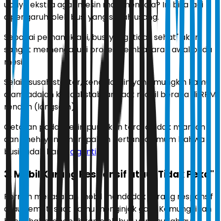
upaya ekstra agar mesin mau menyala? Ini bisa jadi
dipengaruhi oleh busi yang sudah usang.
Sebagai pemantik api, busi yang "tidak sehat" akan
sangat memengaruhi proses pembakaran awal pada
mesin.
Selain susah starter, kendala lain yang mungkin kamu
alami adalah ketidakstabilan saat mobil berada di RPM
rendah (langsam).
Getaran pada mesin pun akan terasa tidak nyaman
dan aneh, yang merupakan pertanda umum bahwa
busi sudah harus
diganti
.
3. Mobil Kurang Responsif atau "Tidak Peka"
Pernah merasakan mobil mendadak kurang responsif
atau "lemot" saat kamu menginjak gas? Kemungkinan