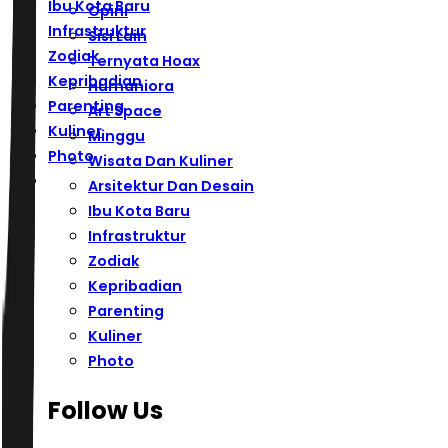
Ibu Kota Baru
Opini
Infrastruktur
Sisi Lain
Zodiak
Ternyata Hoax
Kepribadian
Humaniora
Parenting
Art Space
Kuliner
Minggu
Photo
Wisata Dan Kuliner
Arsitektur Dan Desain
Ibu Kota Baru
Infrastruktur
Zodiak
Kepribadian
Parenting
Kuliner
Photo
Follow Us