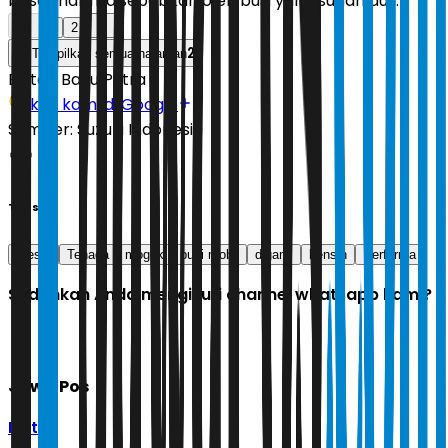
besar hal ini disebabkan oleh busi yang sudah aus.
1
2
2
Tampilkan semua halaman
Editor:
Bayu Putra
Ikuti kami di Google
Sumber:
Suzuki Indonesia
Tags
Mesin
Tenaga
mogok
busi mobil
diganti
bensin
Performa
Sudahkah Anda mengikuti channel whatsapp kami?
Jawa Pos
Ikuti