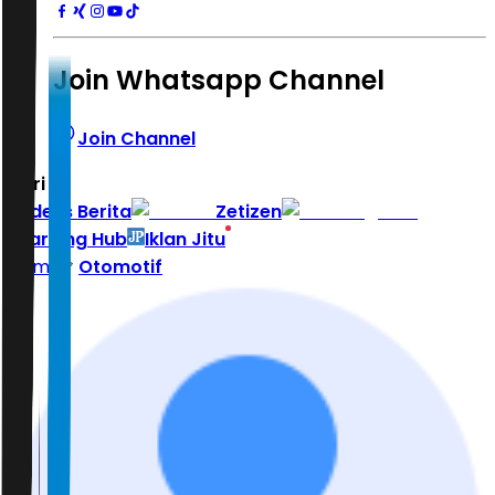
Join Whatsapp Channel
Join Channel
Hari ini
|
Indeks Berita
Zetizen
Learning Hub
Iklan Jitu
Home
Otomotif