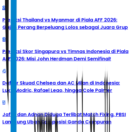
2
Prediksi Thailand vs Myanmar di Piala AFF 2026:
Gajah Perang Berpeluang Lolos sebagai Juara Grup
3
Prediksi Skor Singapura vs Timnas Indonesia di Piala
AFF 2026: Misi John Herdman Demi Semifinal!
4
Daftar Skuad Chelsea dan AC Milan di Indonesia:
Luka Modric, Rafael Leao, hingga Cole Palmer
5
Jafar dan Adnan Diduga Terlibat Match Fixing, PBSI
Langsung Ubah Komposisi Ganda Campuran