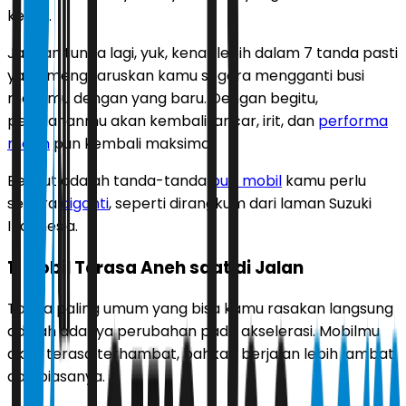
kenali.
Jangan tunda lagi, yuk, kenali lebih dalam 7 tanda pasti
yang mengharuskan kamu segera mengganti busi
mobilmu dengan yang baru. Dengan begitu,
perjalananmu akan kembali lancar, irit, dan
performa
mesin
pun kembali maksimal.
Berikut adalah tanda-tanda
busi mobil
kamu perlu
segera
diganti
, seperti dirangkum dari laman Suzuki
Indonesia.
1. Mobil Terasa Aneh saat di Jalan
Tanda paling umum yang bisa kamu rasakan langsung
adalah adanya perubahan pada akselerasi. Mobilmu
akan terasa terhambat, bahkan berjalan lebih lambat
dari biasanya.