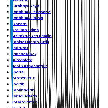
Surabaya Raya
Sepak Bola Indonesia
Sepak Bola Dunia
Ekonomi
Oto Dan Tekno
Arsitektur Dan Desain
Kabinet Merah Putih
Features
Jabodetabek
Humaniora
Hobi & Kesenangan
Sports
Infrastruktur
Zodiak
Kepribadian
Berita Daerah
Entertainment