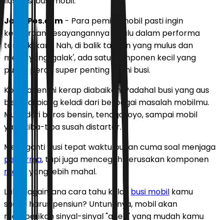
Ilustrasi busi mobil.
JawaPos.com
- Para pemilik mobil pasti ingin
kendaraan kesayangannya selalu dalam performa
terbaik, kan? Nah, di balik tarikan yang mulus dan
mesin yang 'galak', ada satu komponen kecil yang
punya peran super penting yakni busi.
Komponen ini kerap diabaikan. Padahal busi yang aus
bisa jadi biang keladi dari berbagai masalah mobilmu.
Mulai dari boros bensin, tenaga loyo, sampai mobil
yang tiba-tiba susah distarter.
Mengganti busi tepat waktu bukan cuma soal menjaga
performa
, tapi juga mencegah kerusakan komponen
mesin
yang lebih mahal.
Lalu, bagaimana cara tahu kalau
busi mobil
kamu
sudah harus pensiun? Untungnya, mobil akan
memberikan sinyal-sinyal "aneh" yang mudah kamu