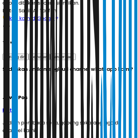
dapat ditekan secara signifikan.
Editor:
Sabik Aji Taufan
Ikuti kami di Google
Tags
skrining dini
kematian
kanker paru
Sudahkah Anda mengikuti channel whatsapp kami?
Jawa Pos
Ikuti
Jadilah pembaca setia, gabung sekarang juga di
channel kami!