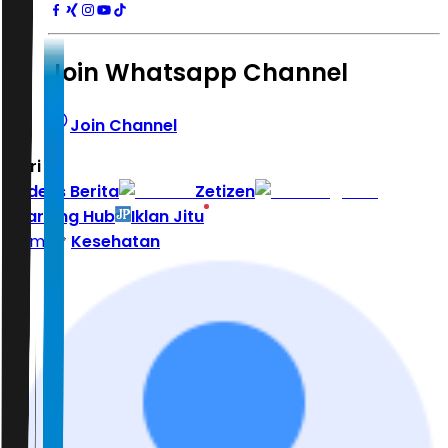
Join Whatsapp Channel
Join Channel
Hari ini
|
Indeks Berita
Zetizen
Learning Hub
Iklan Jitu
Home
Kesehatan