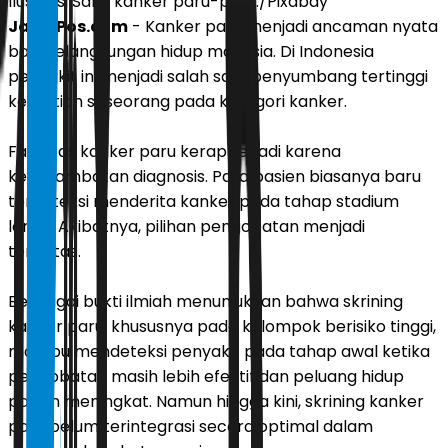
Ilustrasi Sakit kanker paru-paru./Pixabay
JawaPos.com
- Kanker paru menjadi ancaman nyata
bagi kelangsungan hidup manusia. Di Indonesia
penyakit ini menjadi salah satu penyumbang tertinggi
kematian seseorang pada kategori kanker.
Fatalitas kanker paru kerap terjadi karena
keterlambatan diagnosis. Para pasien biasanya baru
terdeteksi menderita kanker pada tahap stadium
lanjut. Akibatnya, pilihan pengobatan menjadi
terbatas.
Berbagai bukti ilmiah menunjukkan bahwa skrining
kanker paru, khususnya pada kelompok berisiko tinggi,
mampu mendeteksi penyakit pada tahap awal ketika
pengobatan masih lebih efektif dan peluang hidup
pasien meningkat. Namun hingga kini, skrining kanker
paru belum terintegrasi secara optimal dalam