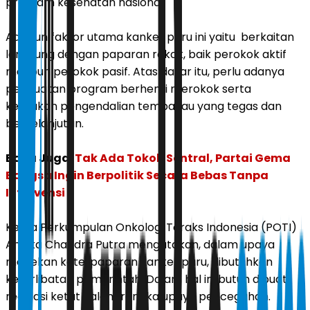
program kesehatan nasional.
Adapun faktor utama kanker paru ini yaitu berkaitan
langsung dengan paparan rokok, baik perokok aktif
maupun perokok pasif. Atas dasar itu, perlu adanya
penguatan program berhenti merokok serta
kebijakan pengendalian tembakau yang tegas dan
berkelanjutan.
Baca Juga:
Tak Ada Tokoh Sentral, Partai Gema
Bangsa Ingin Berpolitik Secara Bebas Tanpa
Intervensi
Ketua Perkumpulan Onkologi Toraks Indonesia (POTI)
Andika Chandra Putra mengatakan, dalam upaya
menekan keterpaparan kanker paru, dibutuhkan
keterlibatan pemerintah. Dalam hal ini butuh dibuat
regulasi ketat dalam rangka upaya pencegahan.