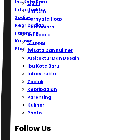
Ibu Kota Baru
Opini
Infrastruktur
Sisi Lain
Zodiak
Ternyata Hoax
Kepribadian
Humaniora
Parenting
Art Space
Kuliner
Minggu
Photo
Wisata Dan Kuliner
Arsitektur Dan Desain
Ibu Kota Baru
Infrastruktur
Zodiak
Kepribadian
Parenting
Kuliner
Photo
Follow Us