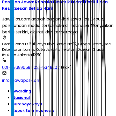
Pasaran Jawa: Rahasia Menarik Energi Positif dan
Kesuksesan Setiap Hari!
JawaPos.com adalah bagian dari Jawa Pos Group,
perusahaan media terkemuka di Indonesia. Menyajikan
berita terkini, akurat, dan terpercaya.
Graha Pena Lt.2 Jl. Raya Kby. Lama No.12, Grogol Utara, Kec.
Kebayoran Lama, Kota Jakarta Selatan, Daerah Khusus
Ibukota Jakarta 12210
021-53699659
|
021-5349207
(Fax)
info@jawapos.com
Awarding
Nasional
Surabaya Raya
Sepak Bola Indonesia