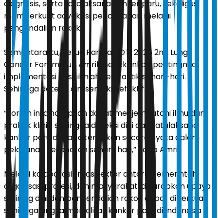
diagnosis, serta tatalaksana kanker paru, sekaligus
memperkuat advokasi pencegahan melalui
pengendalian rokok.
Sementara itu, Ketua Panitia POTI 2026 2nd Lung
Cancer Forum, Yun Amril menekankan pentingnya
implementasi hasil ilmiah ke praktik sehari-hari.
Sehingga deteksi dini semakin efektif.
“Forum ini diharapkan dapat menjembatani ilmu dan
praktik klinis, sehingga deteksi dini dan tatalaksana
kanker paru dapat diterapkan secara nyata dalam
pelayanan kesehatan sehari-hari,” ucap Amril.
Melalui kolaborasi lintas sektor antara pemerintah,
organisasi profesi, dan masyarakat, diharapkan upaya
skrining dini dan pengendalian rokok dapat diperkuat,
sehingga angka mortalitas kanker paru di Indonesia