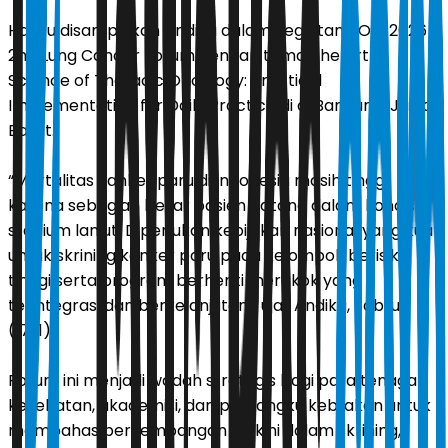
Hal itu disampaikan Andika dalam kegiatan POTI 2026
2nd Lung Cancer Forum dengan tema The Art &
Science of Thoracic Oncology: Practical
Implementation for Daily Practice di di Bandung, Jawa
Barat.
“Mortalitas kanker paru di Indonesia masih tinggi
karena sebagian besar pasien datang dalam kondisi
stadium lanjut. Diperlukan kebijakan nasional yang kuat
untuk skrining kanker paru pada kelompok berisiko
tinggi serta program berhenti merokok yang
terintegrasi dan berkelanjutan,” ujar Andika, Sabtu
(17/1).
Forum ini menjadi wadah strategis bagi para tenaga
kesehatan, akademisi, dan pemangku kebijakan untuk
membahas perkembangan terkini dalam skrining,