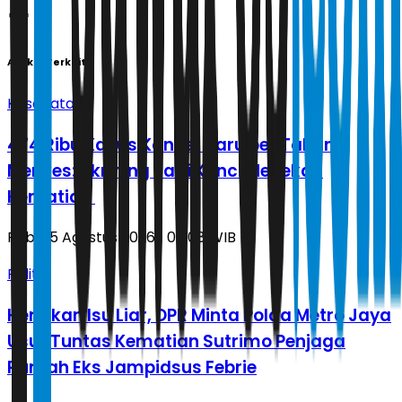
Artikel Terkait
Kesehatan
474 Ribu Kasus Kanker Baru per Tahun,
Menkes: Skrining Jadi Kunci Menekan
Kematian
Rabu, 5 Agustus 2026 | 00.08 WIB
Politik
Hentikan Isu Liar, DPR Minta Polda Metro Jaya
Usut Tuntas Kematian Sutrimo Penjaga
Rumah Eks Jampidsus Febrie