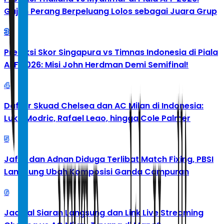
Gajah Perang Berpeluang Lolos sebagai Juara Grup
3
Prediksi Skor Singapura vs Timnas Indonesia di Piala
AFF 2026: Misi John Herdman Demi Semifinal!
4
Daftar Skuad Chelsea dan AC Milan di Indonesia:
Luka Modric, Rafael Leao, hingga Cole Palmer
5
Jafar dan Adnan Diduga Terlibat Match Fixing, PBSI
Langsung Ubah Komposisi Ganda Campuran
6
Jadwal Siaran Langsung dan Link Live Streaming