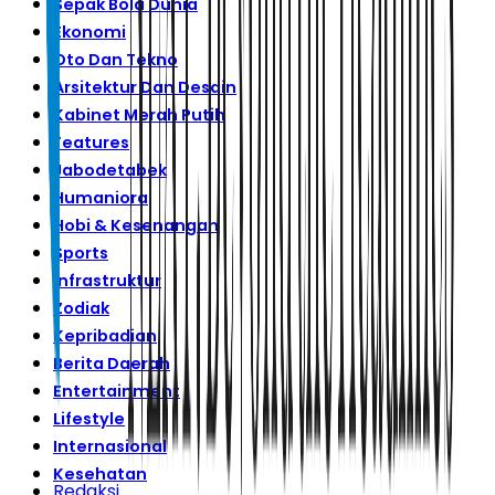
Sepak Bola Dunia
Ekonomi
Oto Dan Tekno
Arsitektur Dan Desain
Kabinet Merah Putih
Features
Jabodetabek
Humaniora
Hobi & Kesenangan
Sports
Infrastruktur
Zodiak
Kepribadian
Berita Daerah
Entertainment
Lifestyle
Internasional
Kesehatan
Redaksi