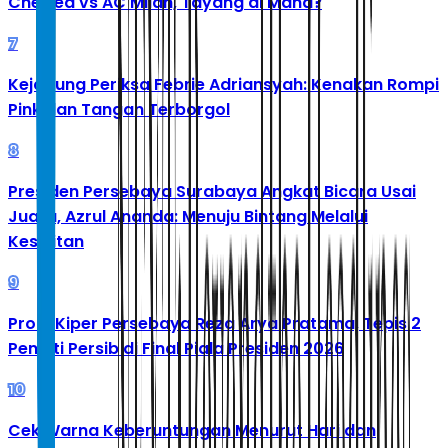
Chelsea vs AC Milan, Tayang di Mana?
7
Kejagung Periksa Febrie Adriansyah: Kenakan Rompi
Pink dan Tangan Terborgol
8
Presiden Persebaya Surabaya Angkat Bicara Usai
Juara, Azrul Ananda: Menuju Bintang Melalui
Kesulitan
9
Profil Kiper Persebaya Reza Arya Pratama, Tepis 2
Penalti Persib di Final Piala Presiden 2026
10
Cek Warna Keberuntungan Menurut Hari dan