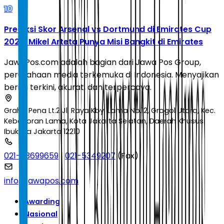
10
Prediksi Skor Arsenal vs Dortmund di Emirates Cup
2026: Mikel Arteta Punya Misi Bangkit di Emirates
JawaPos.com adalah bagian dari Jawa Pos Group,
perusahaan media terkemuka di Indonesia. Menyajikan
berita terkini, akurat, dan terpercaya.
Graha Pena Lt.2 Jl. Raya Kby. Lama No.12, Grogol Utara, Kec.
Kebayoran Lama, Kota Jakarta Selatan, Daerah Khusus
Ibukota Jakarta 12210
021-53699659
|
021-5349207
(Fax)
info@jawapos.com
Awarding
Nasional