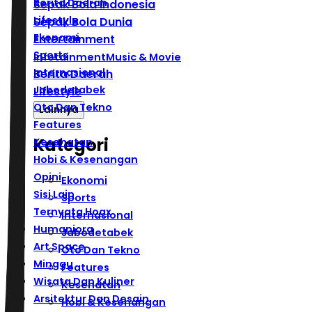
Berita Daerah
Sepak Bola Indonesia
Lifestyle
Sepak Bola Dunia
Ekonomi
Entertainment
Sports
Infotainment
Music & Movie
Internasional
Berita Daerah
Jabodetabek
Lifestyle
Oto Dan Tekno
Lainnya
Features
Kategori
Kesehatan
Hobi & Kesenangan
Opini
Ekonomi
Sisi Lain
Sports
Ternyata Hoax
Internasional
Humaniora
Jabodetabek
Art Space
Oto Dan Tekno
Minggu
Features
Wisata Dan Kuliner
Kesehatan
Arsitektur Dan Desain
Hobi & Kesenangan