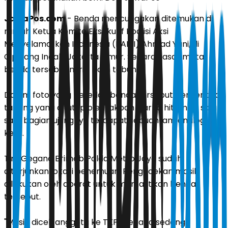
JawaPos.com
- Benda mencurigakan ditemukan di
rumah Ketua Komite Eksekutif Koalisi Aksi
Menyelamatkan Indonesia (KAMI) Ahmad Yani, di
Cipinang Indah, Jakarta Timur. Secara kasat mata,
benda tersebut mirip bom tabung.
Dalam foto yang beredar, benda tersebut berbentuk
tabung yang ditutup oleh lakban warna hitam. Di salah
satu bagian ujungnya terdapat sebuah jam analog
kecil.
Tim Gegana Brimob Polda Metro Jaya sudah
diterjunkan lokasi penemuan. Pengecekan masih
dilakukan oleh aparat untuk memastikan benda
tersebut.
"Masih dicek anggota ke TKP, Gegana sedang