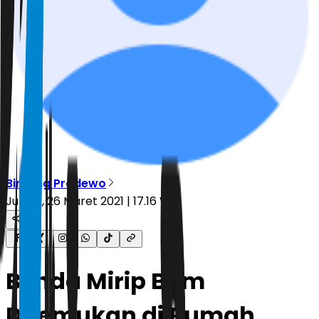
Bintang Pradewo
Jumat, 26 Maret 2021 | 17.16 WIB
Benda Mirip Bom
Ditemukan di Rumah