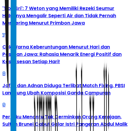
'Tibo Sri': 7 Weton yang Memiliki Rezeki Seumur
Hidupnya Mengalir Seperti Air dan Tidak Pernah
Mengering Menurut Primbon Jawa
7
Cek Warna Keberuntungan Menurut Hari dan
Pasaran Jawa: Rahasia Menarik Energi Positif dan
Kesuksesan Setiap Hari!
8
Jafar dan Adnan Diduga Terlibat Match Fixing, PBSI
Langsung Ubah Komposisi Ganda Campuran
9
Perilaku Menantu Tak Cerminkan Orang Kerajaan,
Sultan Brunei Cabut Gelar Istri Pangeran Abdul Malik