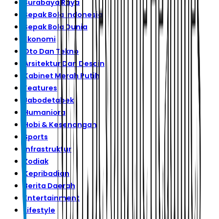
Surabaya Raya
Sepak Bola Indonesia
Sepak Bola Dunia
Ekonomi
Oto Dan Tekno
Arsitektur Dan Desain
Kabinet Merah Putih
Features
Jabodetabek
Humaniora
Hobi & Kesenangan
Sports
Infrastruktur
Zodiak
Kepribadian
Berita Daerah
Entertainment
Lifestyle