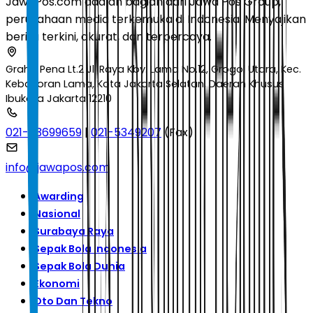
JawaPos.com adalah bagian dari Jawa Pos Group,
perusahaan media terkemuka di Indonesia. Menyajikan
berita terkini, akurat, dan terpercaya.
Graha Pena Lt.2 Jl. Raya Kby. Lama No.12, Grogol Utara, Kec.
Kebayoran Lama, Kota Jakarta Selatan, Daerah Khusus
Ibukota Jakarta 12210
021-53699659
|
021-5349207
(Fax)
info@jawapos.com
Awarding
Nasional
Surabaya Raya
Sepak Bola Indonesia
Sepak Bola Dunia
Ekonomi
Oto Dan Tekno