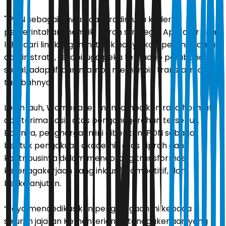
"IPDN sebagai kawah candradimuka kader
pemerintahan memiliki peran strategis. Aparatur yang
lahir dari lingkungan ini tidak hanya kompeten secara
administratif, tetapi juga peka terhadap perubahan
sosial, adaptif, dan mampu memimpin transformasi,”
tambahnya.
Lebih jauh, Wamenaker menyampaikan rasa hormat
dan terima kasih atas penganugerahan tersebut.
Baginya, penghargaan ini diberikan IPDN sebagai
bentuk pengakuan akademik atas kiprah dan
kontribusinya dalam mendorong transformasi
ketenagakerjaan yang inklusif, kompetitif, dan
berkelanjutan.
“Saya mendedikasikan penghargaan ini kepada
seluruh jajaran Kementerian Ketenagakerjaan yang