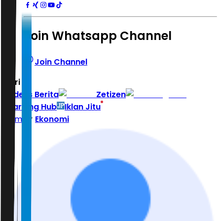
Join Whatsapp Channel
Join Channel
Hari ini
|
Indeks Berita
Zetizen
Learning Hub
Iklan Jitu
Home
Ekonomi