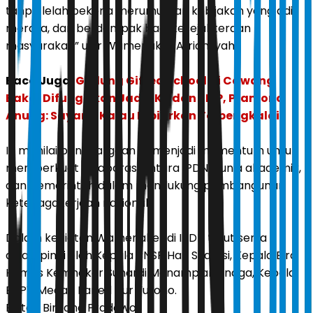
tanpa lelah bekerja merumuskan kebijakan yang adil,
merata, dan berdampak bagi kesejahteraan
masyarakat,” ujar Wamenaker Afriansyah.
Baca Juga:
Gedung Gifted School di Cawang
Bakal Difungsikan Jadi SKB dan SMP, Pramono
Anung: Sayang Kalau Dibiarkan Terbengkalai
Ia menilai penghargaan ini menjadi momentum untuk
memperkuat kolaborasi antara IPDN, dunia akademik,
dan pemerintah dalam mendukung pembangunan
ketenagakerjaan nasional.
Dalam kegiatan Wamenaker di IPDN turut serta
didampingi oleh Kepala BNSP Hari Syamsi, Kepala Biro
Humas Kemnaker Sunardi Manampiar Sinaga, Kepala
BBPV Medan Faried Nur Yuliono.
Editor:
Bintang Pradewo