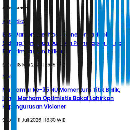
Artikel Terkait
Kasuistika
Eks Wamenaker Noel Ebenezer Hadapi
Sidang Tuntutan Dugaan Pemerasan K3 dan
Penerimaan Gratifikasi
Senin, 18 Mei 2026 | 15.15 WIB
Politik
Muktamar ke-35 NU Momentum Titik Balik,
Idrus Marham Optimistis Bakal Lahirkan
Kepengurusan Visioner
Sabtu, 11 Juli 2026 | 18.30 WIB