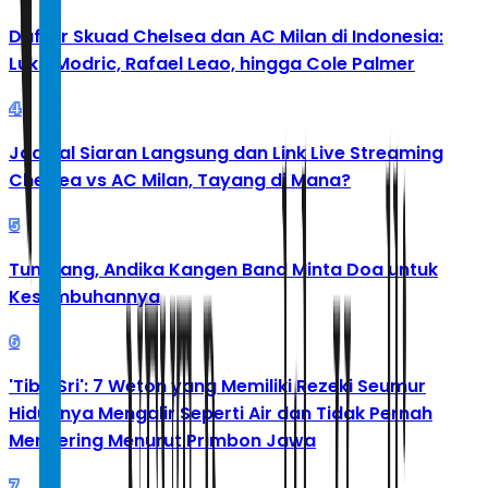
Daftar Skuad Chelsea dan AC Milan di Indonesia:
Luka Modric, Rafael Leao, hingga Cole Palmer
4
Jadwal Siaran Langsung dan Link Live Streaming
Chelsea vs AC Milan, Tayang di Mana?
5
Tumbang, Andika Kangen Band Minta Doa untuk
Kesembuhannya
6
'Tibo Sri': 7 Weton yang Memiliki Rezeki Seumur
Hidupnya Mengalir Seperti Air dan Tidak Pernah
Mengering Menurut Primbon Jawa
7