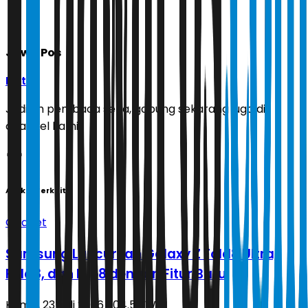
Jawa Pos
Ikuti
Jadilah pembaca setia, gabung sekarang juga di
channel kami!
Artikel Terkait
Gadget
Samsung Luncurkan Galaxy Z Fold8 Ultra,
Fold8, dan Flip8 dengan Fitur Baru
Kamis, 23 Juli 2026 | 04.53 WIB