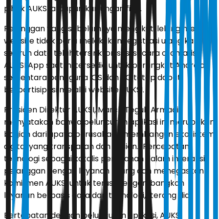
pihak AUKSI ataupun kunjungan fisik.
Pelanggan yang sebelumnya mengikuti lelang melalui
website tidak perlu melakukan registrasi ulang karena
seluruh data telah tersinkronisasi secara otomatis.
AUKSI App saat ini tersedia untuk perangkat Android,
sementara pengguna iOS dan PC tetap dapat
berpartisipasi melalui website AUKSI.
Presiden Direktur AUKSI, March Teguh Armadi,
menyatakan bahwa peluncuran aplikasi ini merupakan
bagian dari upaya perusahaan membangun ekosistem
digital yang transparan dan efisien. "Percepatan
teknologi sebagai katalis perubahan dalam interaksi
pelanggan dengan layanan lelang dan menegaskan
komitmen AUKSI untuk terus mengembangkan
layanan berbasis data dan teknologi," terang dia.
Bertepatan dengan peluncuran aplikasi, AUKSI