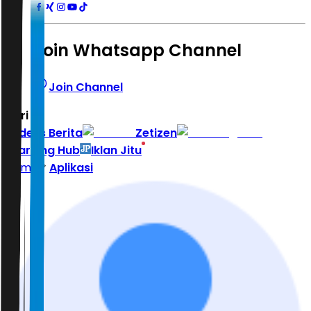
Join Whatsapp Channel
Join Channel
Hari ini
|
Indeks Berita
Zetizen
Learning Hub
Iklan Jitu
Home
Aplikasi