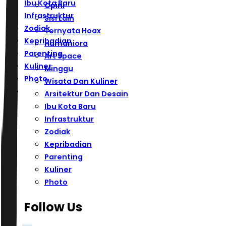
Ibu Kota Baru
Opini
Infrastruktur
Sisi Lain
Zodiak
Ternyata Hoax
Kepribadian
Humaniora
Parenting
Art Space
Kuliner
Minggu
Photo
Wisata Dan Kuliner
Arsitektur Dan Desain
Ibu Kota Baru
Infrastruktur
Zodiak
Kepribadian
Parenting
Kuliner
Photo
Follow Us