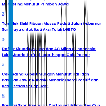
Mengering Menurut Primbon Jawa
5
Tumplek Blek! Ribuan Massa Padati Jalan Gubernur
Surabaya untuk Ikuti Aksi Tolak LGBTQ
6
Daftar Skuad Chelsea dan AC Milan di Indonesia:
Luka Modric, Rafael Leao, hingga Cole Palmer
7
Cek Warna Keberuntungan Menurut Hari dan
Pasaran Jawa: Rahasia Menarik Energi Positif dan
Kesuksesan Setiap Hari!
8
Prediksi Skor Arsenal vs Dortmund di Emirates Cup