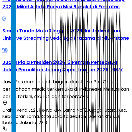
2026: Mikel Arteta Punya Misi Bangkit di Emirates
9
Siaran Tunda Moto3 Inggris 2026! Ini Jadwal dan
Link Live Streaming Veda Ega Pratama di Silverstone
10
Juara Piala Presiden 2026! 3 Pemain Persebaya
Jalani Pemulihan Jelang Super League 2026/2027
JawaPos.com adalah bagian dari Jawa Pos Group,
perusahaan media terkemuka di Indonesia. Menyajikan
berita terkini, akurat, dan terpercaya.
Graha Pena Lt.2 Jl. Raya Kby. Lama No.12, Grogol Utara, Kec.
Kebayoran Lama, Kota Jakarta Selatan, Daerah Khusus
Ibukota Jakarta 12210