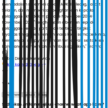
mengadakan seremoni di pool AUKSI Ciledug, Jakarta
Selatan, dan memberikan penghargaan kepada
pelanggan aktif dalam periode November 2024–
November 2025. "Penghargaan diberikan kepada
pelanggan dengan partisipasi tertinggi, tingkat
loyalitas tinggi, klien dengan masa kerja sama terlama,
klien dengan supply kendaraan terbanyak, serta klien
baru yang memberikan kontribusi signifikan," urainya.
(*)
Editor:
Dinarsa Kurniawan
Ikuti kami di Google
Tags
smartphone
aplikasi
lelang
Sudahkah Anda mengikuti channel whatsapp kami?