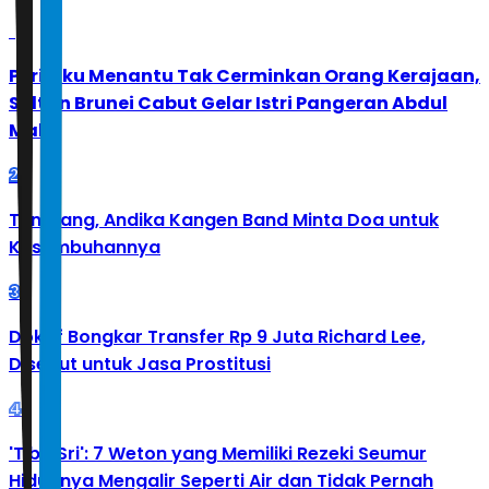
1
Perilaku Menantu Tak Cerminkan Orang Kerajaan,
Sultan Brunei Cabut Gelar Istri Pangeran Abdul
Malik
2
Tumbang, Andika Kangen Band Minta Doa untuk
Kesembuhannya
3
Doktif Bongkar Transfer Rp 9 Juta Richard Lee,
Disebut untuk Jasa Prostitusi
4
'Tibo Sri': 7 Weton yang Memiliki Rezeki Seumur
Hidupnya Mengalir Seperti Air dan Tidak Pernah