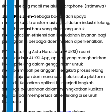
Ilustrasi lelang mobil melalui smartphone. (Istimewa)
JawaPos.com-
Sebagai bagian dari upaya
memperkuat transformasi digital dalam industri lelang,
sebuah inovasi baru yang dirancang untuk
meningkatkan efisiensi dan kemudahan layanan bagi
pelanggan di berbagai daerah telah diperkenalkan.
PT Balai Lelang Asta Nara Jaya (AUKSI) resmi
meluncurkan AUKSI App, aplikasi yang menghadirkan
konsep “lelang dalam genggaman” untuk
mempermudah pelanggan mengikuti proses lelang
kapan saja dan dari mana saja melalui satu platform
terpadu. Kehadiran aplikasi ini menjadi langkah
strategis perusahaan dalam meningkatkan kualitas
layanan dan memperluas akses lelang di seluruh
Indonesia.
Dengan mengusung tagline “
Lelang
dalam