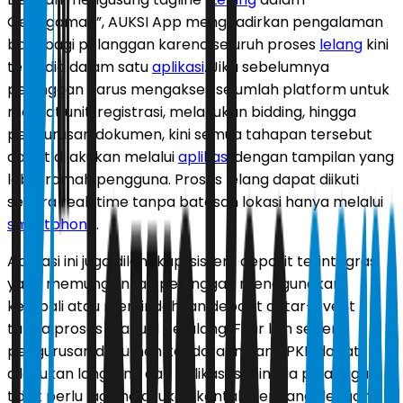
Genggaman”, AUKSI App menghadirkan pengalaman
baru bagi pelanggan karena seluruh proses
lelang
kini
tersedia dalam satu
aplikasi
. Jika sebelumnya
pelanggan harus mengakses sejumlah platform untuk
melihat unit, registrasi, melakukan bidding, hingga
pengurusan dokumen, kini semua tahapan tersebut
dapat dilakukan melalui
aplikasi
dengan tampilan yang
lebih ramah pengguna. Proses lelang dapat diikuti
secara real-time tanpa batasan lokasi hanya melalui
smartphone
.
Aplikasi ini juga dilengkapi sistem deposit terintegrasi
yang memungkinkan pelanggan menggunakan
kembali atau memindahkan deposit antar-event
tanpa proses manual berulang. Fitur lain seperti
pengurusan dokumen kendaraan dan BPKB dapat
dilakukan langsung dari aplikasi, sehingga pelanggan
tidak perlu lagi melakukan kontak berulang dengan