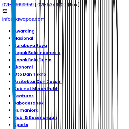
021-53699659
|
021-5349207
(Fax)
info@jawapos.com
Awarding
Nasional
Surabaya Raya
Sepak Bola Indonesia
Sepak Bola Dunia
Ekonomi
Oto Dan Tekno
Arsitektur Dan Desain
Kabinet Merah Putih
Features
Jabodetabek
Humaniora
Hobi & Kesenangan
Sports