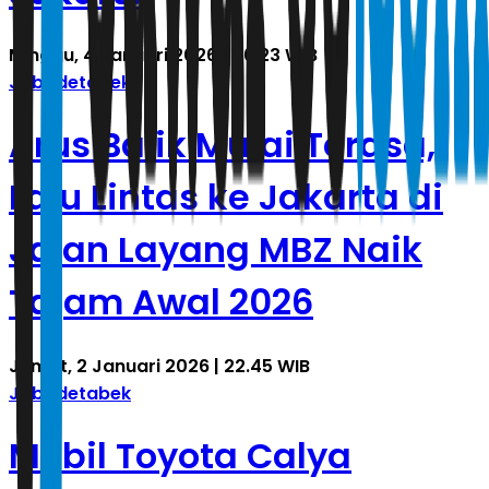
Minggu, 4 Januari 2026 | 06.23 WIB
Jabodetabek
Arus Balik Mulai Terasa,
Lalu Lintas ke Jakarta di
Jalan Layang MBZ Naik
Tajam Awal 2026
Jumat, 2 Januari 2026 | 22.45 WIB
Jabodetabek
Mobil Toyota Calya