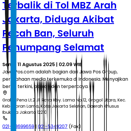
Terbalik di Tol MBZ Arah
Jakarta, Diduga Akibat
Pecah Ban, Seluruh
Penumpang Selamat
Senin, 11 Agustus 2025 | 02.09 WIB
JawaPos.com adalah bagian dari Jawa Pos Group,
perusahaan media terkemuka di Indonesia. Menyajikan
berita terkini, akurat, dan terpercaya.
Graha Pena Lt.2 Jl. Raya Kby. Lama No.12, Grogol Utara, Kec.
Kebayoran Lama, Kota Jakarta Selatan, Daerah Khusus
Ibukota Jakarta 12210
021-53699659
|
021-5349207
(Fax)