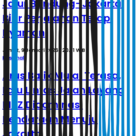
Jalur Bandung–Jakarta
Biar Perjalanan Tetap
Nyaman
Jumat, 9 Januari 2026 | 20.31 WIB
Nasional
Arus Balik Mulai Terasa,
Lalu Lintas Jalan Layang
MBZ Didominasi
Kendaraan Menuju
Jakarta