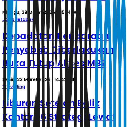
Minggu, 29 Maret 2026 | 05.14 WIB
Jabodetabek
Kepadatan Kendaraan
Penyebab Diberlakukan
Buka Tutup Akses MBZ
Senin, 23 Maret 2026 | 14.34 WIB
Travelling
Liburan Setelah Balik
Kantor? 6 Strategi Lewat