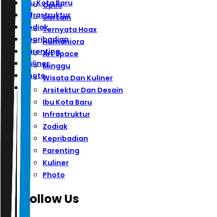
Ibu Kota Baru
Opini
Infrastruktur
Sisi Lain
Zodiak
Ternyata Hoax
Kepribadian
Humaniora
Parenting
Art Space
Kuliner
Minggu
Photo
Wisata Dan Kuliner
Arsitektur Dan Desain
Ibu Kota Baru
Infrastruktur
Zodiak
Kepribadian
Parenting
Kuliner
Photo
Follow Us