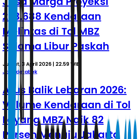
Jasa Marga Proyeksi
233.688 Kendaraan
Melintas di Tol MBZ
Selama Libur Paskah
Jumat, 3 April 2026 | 22.59 WIB
Jabodetabek
Arus Balik Lebaran 2026:
Volume Kendaraan di Tol
Layang MBZ Naik 82
Persen Menuju Jakarta