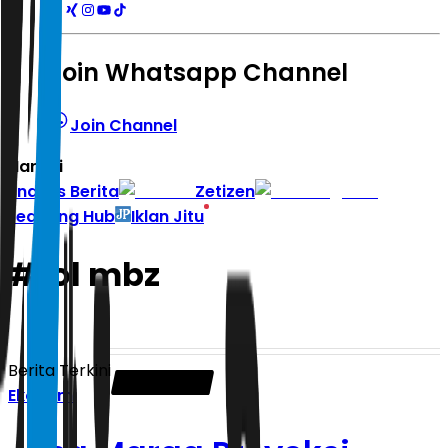
Join Whatsapp Channel
Join Channel
Hari ini
|
Indeks Berita
Zetizen
Learning Hub
Iklan Jitu
#
tol mbz
Berita Terkini
Ekonomi