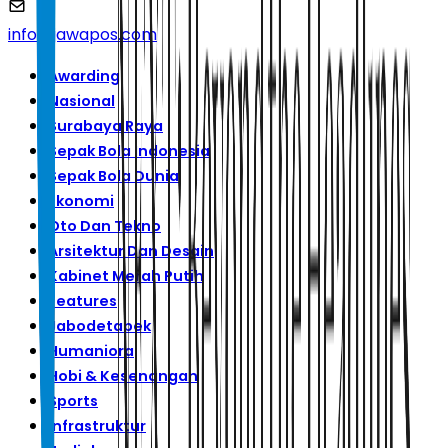
info@jawapos.com
Awarding
Nasional
Surabaya Raya
Sepak Bola Indonesia
Sepak Bola Dunia
Ekonomi
Oto Dan Tekno
Arsitektur Dan Desain
Kabinet Merah Putih
Features
Jabodetabek
Humaniora
Hobi & Kesenangan
Sports
Infrastruktur