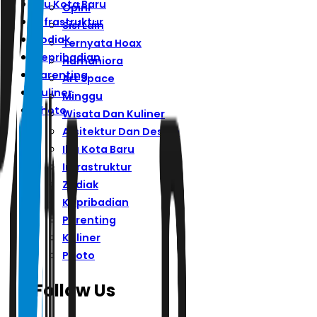
Ibu Kota Baru
Opini
Infrastruktur
Sisi Lain
Zodiak
Ternyata Hoax
Kepribadian
Humaniora
Parenting
Art Space
Kuliner
Minggu
Photo
Wisata Dan Kuliner
Arsitektur Dan Desain
Ibu Kota Baru
Infrastruktur
Zodiak
Kepribadian
Parenting
Kuliner
Photo
Follow Us