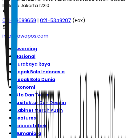
Ibukota Jakarta 12210
021-53699659
|
021-5349207
(Fax)
info@jawapos.com
Awarding
Nasional
Surabaya Raya
Sepak Bola Indonesia
Sepak Bola Dunia
Ekonomi
Oto Dan Tekno
Arsitektur Dan Desain
Kabinet Merah Putih
Features
Jabodetabek
Humaniora