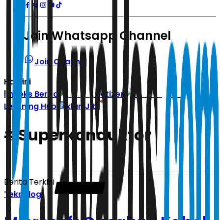
Join Whatsapp Channel
Join Channel
Hari ini
|
Indeks Berita
Zetizen
Learning Hub
Iklan Jitu
#
Superkonduktor
Berita Terkini
Teknologi