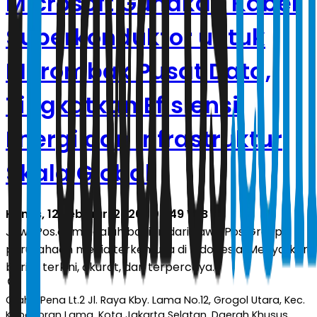
Microsoft Gunakan Kabel
Superkonduktor untuk
Merombak Pusat Data,
Tingkatkan Efisiensi
Energi dan Infrastruktur
Skala Global
Kamis, 12 Februari 2026 | 05.49 WIB
JawaPos.com adalah bagian dari Jawa Pos Group,
perusahaan media terkemuka di Indonesia. Menyajikan
berita terkini, akurat, dan terpercaya.
Graha Pena Lt.2 Jl. Raya Kby. Lama No.12, Grogol Utara, Kec.
Kebayoran Lama, Kota Jakarta Selatan, Daerah Khusus