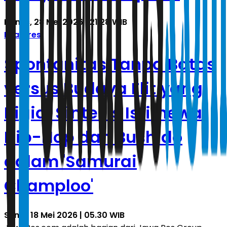
Kamis, 28 Mei 2026 | 21.28 WIB
Features
Spontanitas Tanpa Batas
versus Budaya Elit yang
Rigid: Sintesis Istimewa
Hip-Hop dan Bushido
dalam 'Samurai
Champloo'
Senin, 18 Mei 2026 | 05.30 WIB