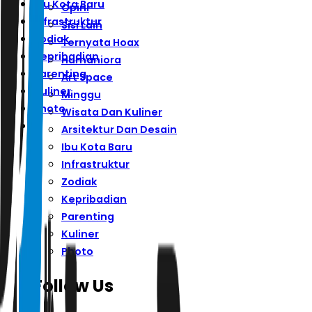
Ibu Kota Baru
Opini
Infrastruktur
Sisi Lain
Zodiak
Ternyata Hoax
Kepribadian
Humaniora
Parenting
Art Space
Kuliner
Minggu
Photo
Wisata Dan Kuliner
Arsitektur Dan Desain
Ibu Kota Baru
Infrastruktur
Zodiak
Kepribadian
Parenting
Kuliner
Photo
Follow Us