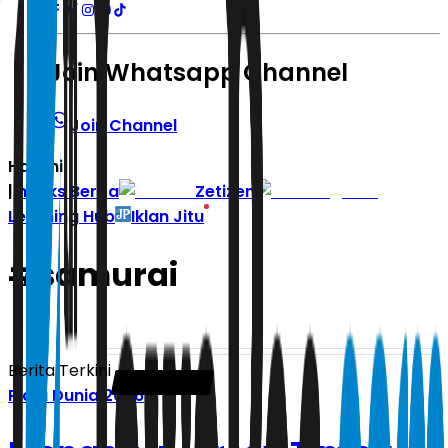
Join Whatsapp Channel
Join Channel
Hari ini
|
Indeks Berita
Zetizen
Learning Hub
Iklan Jitu
#
samurai
Berita Terkini
Piala Dunia 2026