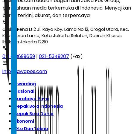
JawaPos.com adalah bagian dari Jawa Pos Group,
perusahaan media terkemuka di Indonesia. Menyajikan
berita terkini, akurat, dan terpercaya.
Graha Pena Lt.2 Jl. Raya Kby. Lama No.12, Grogol Utara, Kec.
Kebayoran Lama, Kota Jakarta Selatan, Daerah Khusus
Ibukota Jakarta 12210
021-53699659
|
021-5349207
(Fax)
info@jawapos.com
Awarding
Nasional
Surabaya Raya
Sepak Bola Indonesia
Sepak Bola Dunia
Ekonomi
Oto Dan Tekno