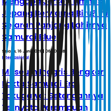
Mengapa Jersey Timnas
Jepang Berwarna Biru? Ini
Sejarah Panjang Lahirnya
Samurai Blue
Selasa, 16 Juni 2026 | 06.20 WIB
Internasional
Museum Inggris Bongkar
Fakta Samurai Era
Tokugawa: Setengahnya
Ternyata Perempuan