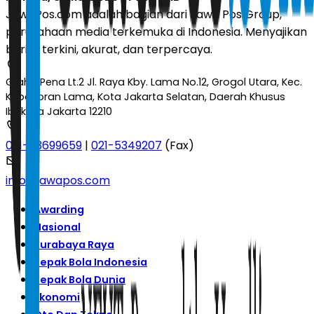
JawaPos.com adalah bagian dari Jawa Pos Group,
perusahaan media terkemuka di Indonesia. Menyajikan
berita terkini, akurat, dan terpercaya.
Graha Pena Lt.2 Jl. Raya Kby. Lama No.12, Grogol Utara, Kec.
Kebayoran Lama, Kota Jakarta Selatan, Daerah Khusus
Ibukota Jakarta 12210
021-53699659
|
021-5349207
(Fax)
info@jawapos.com
Awarding
Nasional
Surabaya Raya
Sepak Bola Indonesia
Sepak Bola Dunia
Ekonomi