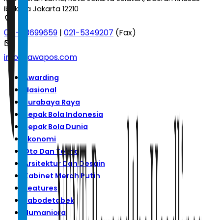
Ibukota Jakarta 12210
021-53699659
|
021-5349207
(Fax)
info@jawapos.com
Awarding
Nasional
Surabaya Raya
Sepak Bola Indonesia
Sepak Bola Dunia
Ekonomi
Oto Dan Tekno
Arsitektur Dan Desain
Kabinet Merah Putih
Features
Jabodetabek
Humaniora