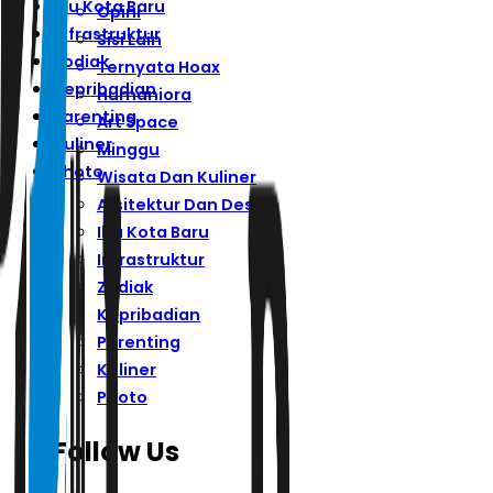
Ibu Kota Baru
Opini
Infrastruktur
Sisi Lain
Zodiak
Ternyata Hoax
Kepribadian
Humaniora
Parenting
Art Space
Kuliner
Minggu
Photo
Wisata Dan Kuliner
Arsitektur Dan Desain
Ibu Kota Baru
Infrastruktur
Zodiak
Kepribadian
Parenting
Kuliner
Photo
Follow Us