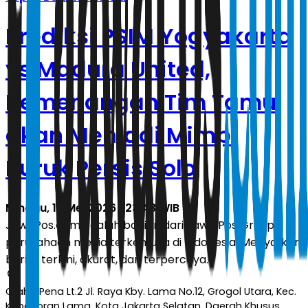
Prediksi PSIM Yogyakarta
vs Madura United,
Kemenangan Tim Tamu
akan Menjadi Mimpi
Buruk Persis Solo
Minggu, 17 Mei 2026 | 23.43 WIB
JawaPos.com adalah bagian dari Jawa Pos Group,
perusahaan media terkemuka di Indonesia. Menyajikan
berita terkini, akurat, dan terpercaya.
Graha Pena Lt.2 Jl. Raya Kby. Lama No.12, Grogol Utara, Kec.
Kebayoran Lama, Kota Jakarta Selatan, Daerah Khusus