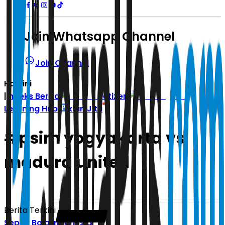
Join Whatsapp Channel
Join Channel
Hari ini
|
Indeks Berita
Zetizen
Learning Hub
Iklan Jitu
#
psim yogyakarta vs
madura united
Berita Terkini
Sepak Bola Indonesia