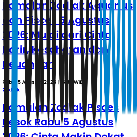
Ramalan Zodiak Aquarius
dan Pisces 5 Agustus
2026: Mulai dari Cinta,
Karir, Kesehatan dan
Keuangan
Rabu, 5 Agustus 2026 | 16.35 WIB
Zodiak
Ramalan Zodiak Pisces
Besok Rabu 5 Agustus
2026: Cinta Makin Dekat,