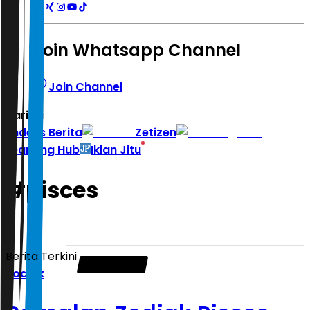
Join Whatsapp Channel
Join Channel
Hari ini
|
Indeks Berita
Zetizen
Learning Hub
Iklan Jitu
#
pisces
Berita Terkini
Zodiak