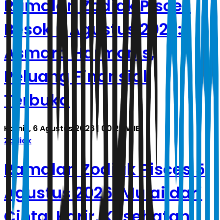
Ramalan Zodiak Pisces
Besok 6 Agustus 2026:
Asmara Harmonis,
Peluang Finansial
Terbuka
Kamis, 6 Agustus 2026 | 00.23 WIB
Zodiak
Ramalan Zodiak Pisces 5
Agustus 2026: Mulai dari
Cinta, Karir, Kesehatan,