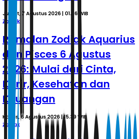
Jumat, 7 Agustus 2026 | 01.36 WIB
Zodiak
Ramalan Zodiak Aquarius
dan Pisces 6 Agustus
2026: Mulai dari Cinta,
Karir, Kesehatan dan
Keuangan
Kamis, 6 Agustus 2026 | 15.39 WIB
Zodiak