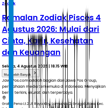
Zodiak
Ramalan Zodiak Pisces 4
Agustus 2026: Mulai dari
Cinta, Karir, Kesehatan
dan Keuangan
Selasa, 4 Agustus 2026 | 18.15 WIB
Muat Lebih Banyak
JawaPos.com adalah bagian dari Jawa Pos Group,
perusahaan media terkemuka di Indonesia. Menyajikan
berita terkini, akurat, dan terpercaya.
Graha Pena Lt.2 Jl. Raya Kby. Lama No.12, Grogol Utara, Kec.