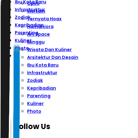
Ibu Kota Baru
Opini
Infrastruktur
Sisi Lain
Zodiak
Ternyata Hoax
Kepribadian
Humaniora
Parenting
Art Space
Kuliner
Minggu
Photo
Wisata Dan Kuliner
Arsitektur Dan Desain
Ibu Kota Baru
Infrastruktur
Zodiak
Kepribadian
Parenting
Kuliner
Photo
Follow Us