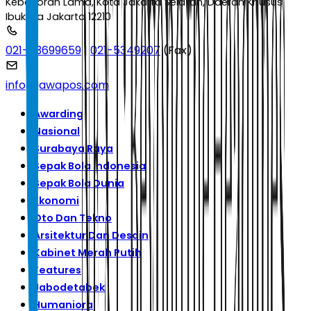
Kebayoran Lama, Kota Jakarta Selatan, Daerah Khusus
Ibukota Jakarta 12210
021-53699659
|
021-5349207
(Fax)
info@jawapos.com
Awarding
Nasional
Surabaya Raya
Sepak Bola Indonesia
Sepak Bola Dunia
Ekonomi
Oto Dan Tekno
Arsitektur Dan Desain
Kabinet Merah Putih
Features
Jabodetabek
Humaniora