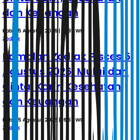
dan Keuangan
Rabu, 5 Agustus 2026 | 17.39 WIB
Zodiak
Ramalan Zodiak Pisces 5
Agustus 2026: Mulai dari
Cinta, Karir, Kesehatan
dan Keuangan
Rabu, 5 Agustus 2026 | 16.57 WIB
Zodiak