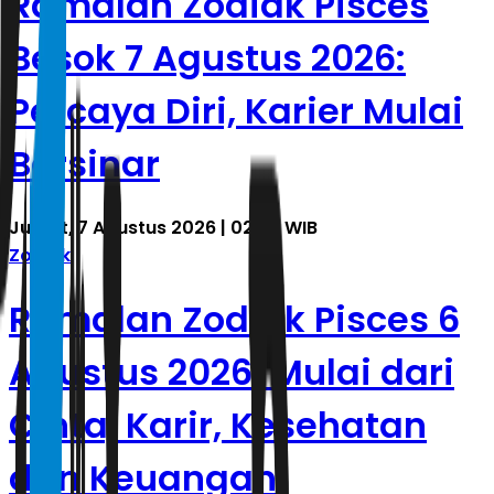
Ramalan Zodiak Pisces
Besok 7 Agustus 2026:
Percaya Diri, Karier Mulai
Bersinar
Jumat, 7 Agustus 2026 | 02.27 WIB
Zodiak
Ramalan Zodiak Pisces 6
Agustus 2026: Mulai dari
Cinta, Karir, Kesehatan
dan Keuangan