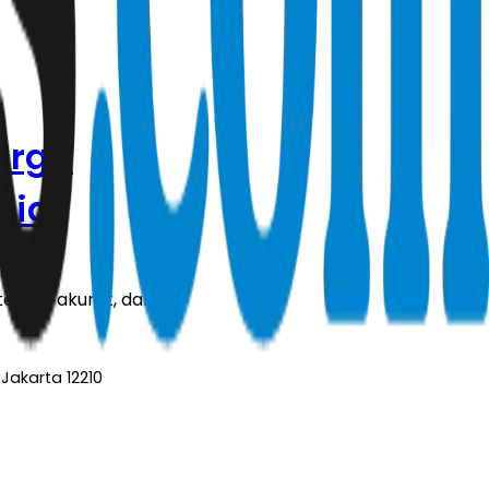
arga
sia
rkini, akurat, dan
Jakarta 12210