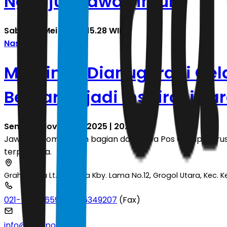
Nganjuk Jawa Timur
Sabtu, 16 Mei 2026 | 15.28 WIB
Nasional
Marsinah Dianugerahi Gel
Berharap jadi Inspirasi Pa
Senin, 10 November 2025 | 20.31 WIB
JawaPos.com adalah bagian dari Jawa Pos Group, perusa
terpercaya.
Graha Pena Lt.2 Jl. Raya Kby. Lama No.12, Grogol Utara, Kec.
021-53699659
|
021-5349207
(Fax)
info@jawapos.com