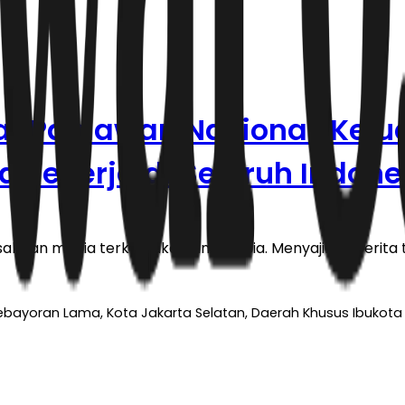
ar Pahlawan Nasional, Kelu
ra Pekerja di Seluruh Indone
haan media terkemuka di Indonesia. Menyajikan berita te
 Kebayoran Lama, Kota Jakarta Selatan, Daerah Khusus Ibukota 