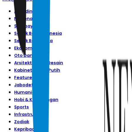
Awarding
Nasional
Surabaya Raya
Sepak Bola Indonesia
Sepak Bola Dunia
Ekonomi
Oto Dan Tekno
Arsitektur Dan Desain
Kabinet Merah Putih
Features
Jabodetabek
Humaniora
Hobi & Kesenangan
Sports
Infrastruktur
Zodiak
Kepribadian