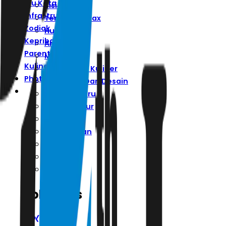
Ibu Kota Baru
Sisi Lain
Infrastruktur
Ternyata Hoax
Zodiak
Humaniora
Kepribadian
Art Space
Parenting
Minggu
Kuliner
Wisata Dan Kuliner
Photo
Arsitektur Dan Desain
Ibu Kota Baru
Infrastruktur
Zodiak
Kepribadian
Parenting
Kuliner
Photo
Follow Us