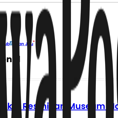
g Hub
Iklan Jitu
ional
o Bakal Resmikan Museum Ma