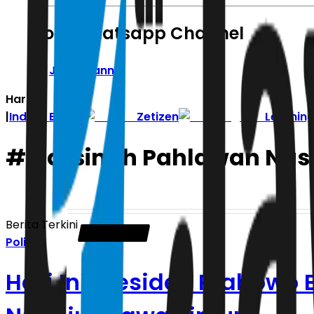
Join Whatsapp Channel
Join Channel
Hari ini
|
Indeks Berita
Zetizen
Learnin
#
Marsinah Pahlawan Nas
Berita Terkini
Politik
Hari Ini Presiden Prabow