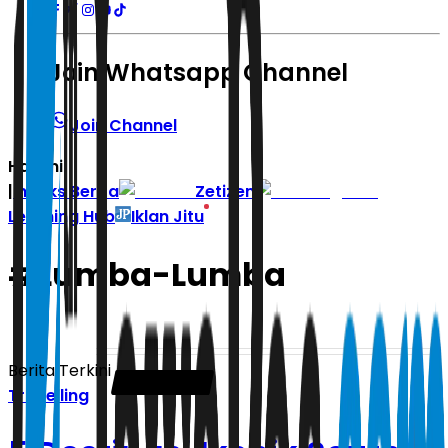
Join Whatsapp Channel
Join Channel
Hari ini
|
Indeks Berita
Zetizen
Learning Hub
Iklan Jitu
#
Lumba-Lumba
Berita Terkini
Travelling