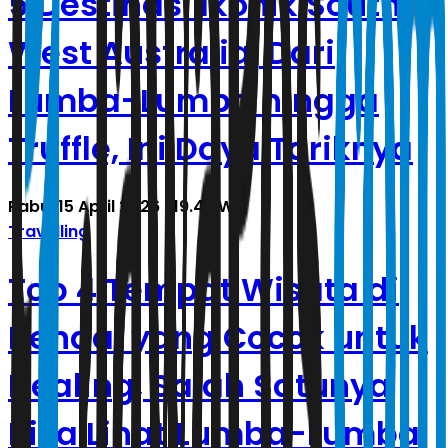
5 Destinasi Ikonik South
West Australia, Dari
Lumba-Lumba hingga
Truffle, Ini Daya Tariknya
Rabu, 15 April 2026 | 19.43 WIB
Travelling
Top 4 Tempat Wisata di
Kendal yang Cocok untuk
Healing, Salah Satunya
Bisa Lihat Lumba-Lumba