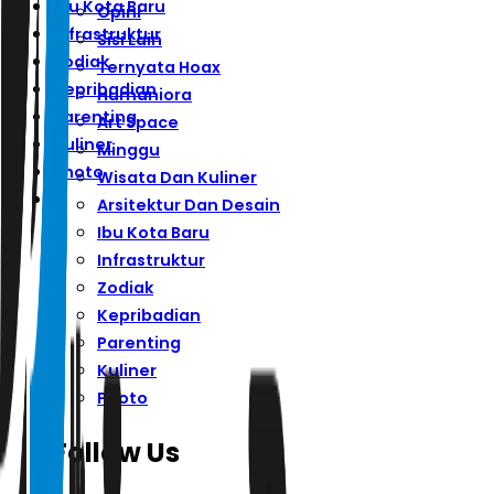
Ibu Kota Baru
Opini
Infrastruktur
Sisi Lain
Zodiak
Ternyata Hoax
Kepribadian
Humaniora
Parenting
Art Space
Kuliner
Minggu
Photo
Wisata Dan Kuliner
Arsitektur Dan Desain
Ibu Kota Baru
Infrastruktur
Zodiak
Kepribadian
Parenting
Kuliner
Photo
Follow Us