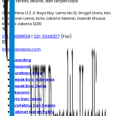
berita terkini, akurat, dan terpercaya.
Graha Pena Lt.2 Jl. Raya Kby. Lama No.12, Grogol Utara, Kec.
Kebayoran Lama, Kota Jakarta Selatan, Daerah Khusus
Ibukota Jakarta 12210
021-53699659
|
021-5349207
(Fax)
info@jawapos.com
Awarding
Nasional
Surabaya Raya
Sepak Bola Indonesia
Sepak Bola Dunia
Ekonomi
Oto Dan Tekno
Arsitektur Dan Desain
Kabinet Merah Putih