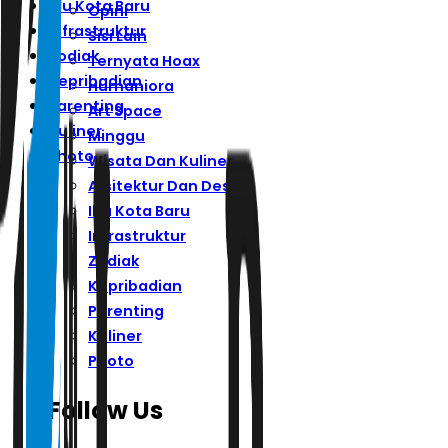
Ibu Kota Baru
Opini
Infrastruktur
Sisi Lain
Zodiak
Ternyata Hoax
Kepribadian
Humaniora
Parenting
Art Space
Kuliner
Minggu
Photo
Wisata Dan Kuliner
Arsitektur Dan Desain
Ibu Kota Baru
Infrastruktur
Zodiak
Kepribadian
Parenting
Kuliner
Photo
Follow Us