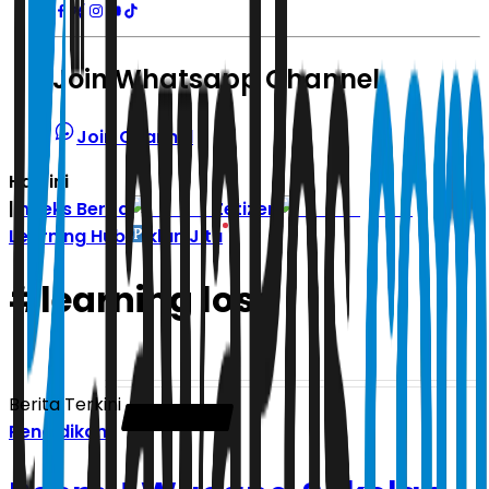
Join Whatsapp Channel
Join Channel
Hari ini
|
Indeks Berita
Zetizen
Learning Hub
Iklan Jitu
#
learning loss
Berita Terkini
Pendidikan