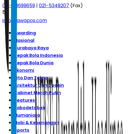
021-53699659
|
021-5349207
(Fax)
info@jawapos.com
Awarding
Nasional
Surabaya Raya
Sepak Bola Indonesia
Sepak Bola Dunia
Ekonomi
Oto Dan Tekno
Arsitektur Dan Desain
Kabinet Merah Putih
Features
Jabodetabek
Humaniora
Hobi & Kesenangan
Sports