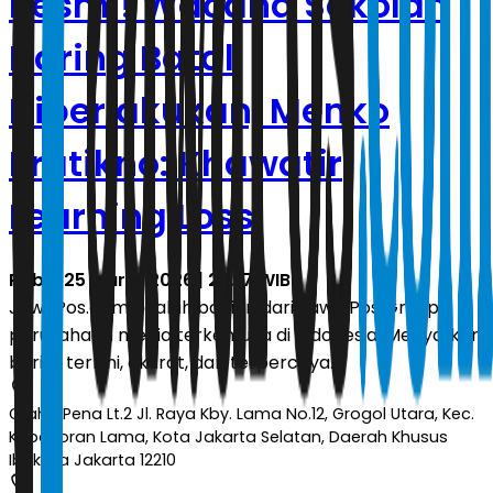
Resmi! Wacana Sekolah
Daring Batal
Diberlakukan, Menko
Pratikno: Khawatir
Learning Loss
Rabu, 25 Maret 2026 | 20.17 WIB
JawaPos.com adalah bagian dari Jawa Pos Group,
perusahaan media terkemuka di Indonesia. Menyajikan
berita terkini, akurat, dan terpercaya.
Graha Pena Lt.2 Jl. Raya Kby. Lama No.12, Grogol Utara, Kec.
Kebayoran Lama, Kota Jakarta Selatan, Daerah Khusus
Ibukota Jakarta 12210