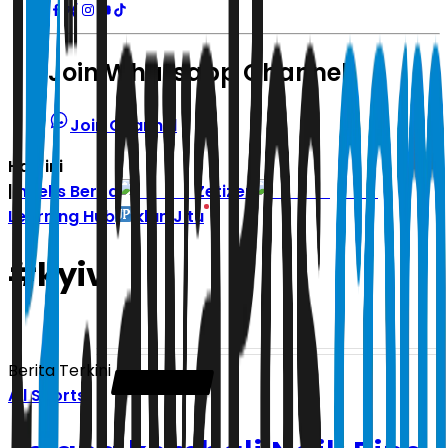
Join Whatsapp Channel
Join Channel
Hari ini
|
Indeks Berita
Zetizen
Learning Hub
Iklan Jitu
#
kyiv
Berita Terkini
All Sports