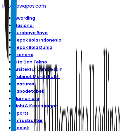
info@jawapos.com
Awarding
Nasional
Surabaya Raya
Sepak Bola Indonesia
Sepak Bola Dunia
Ekonomi
Oto Dan Tekno
Arsitektur Dan Desain
Kabinet Merah Putih
Features
Jabodetabek
Humaniora
Hobi & Kesenangan
Sports
Infrastruktur
Zodiak