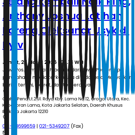
Jelang kembali Naik Ring,
Anthony Joshua Latihan
Bareng Oleksandr Usyk di
Kyiv
Jumat, 27 Maret 2026 | 03.14 WIB
JawaPos.com adalah bagian dari Jawa Pos Group,
perusahaan media terkemuka di Indonesia. Menyajikan
berita terkini, akurat, dan terpercaya.
Graha Pena Lt.2 Jl. Raya Kby. Lama No.12, Grogol Utara, Kec.
Kebayoran Lama, Kota Jakarta Selatan, Daerah Khusus
Ibukota Jakarta 12210
021-53699659
|
021-5349207
(Fax)