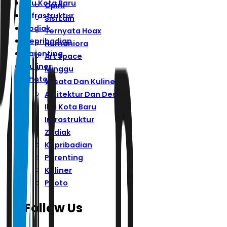
Ibu Kota Baru
Opini
Infrastruktur
Sisi Lain
Zodiak
Ternyata Hoax
Kepribadian
Humaniora
Parenting
Art Space
Kuliner
Minggu
Photo
Wisata Dan Kuliner
Arsitektur Dan Desain
Ibu Kota Baru
Infrastruktur
Zodiak
Kepribadian
Parenting
Kuliner
Photo
Follow Us