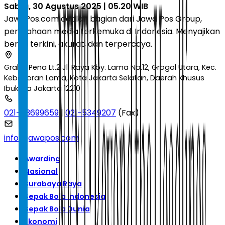
Sabtu, 30 Agustus 2025 | 05.20 WIB
JawaPos.com adalah bagian dari Jawa Pos Group,
perusahaan media terkemuka di Indonesia. Menyajikan
berita terkini, akurat, dan terpercaya.
Graha Pena Lt.2 Jl. Raya Kby. Lama No.12, Grogol Utara, Kec.
Kebayoran Lama, Kota Jakarta Selatan, Daerah Khusus
Ibukota Jakarta 12210
021-53699659
|
021-5349207
(Fax)
info@jawapos.com
Awarding
Nasional
Surabaya Raya
Sepak Bola Indonesia
Sepak Bola Dunia
Ekonomi