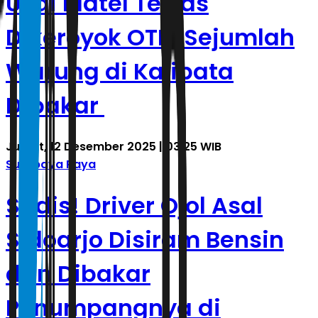
Usai Matel Tewas
Dikeroyok OTK, Sejumlah
Warung di Kalibata
Dibakar
Jumat, 12 Desember 2025 | 03.25 WIB
Surabaya Raya
Sadis! Driver Ojol Asal
Sidoarjo Disiram Bensin
dan Dibakar
Penumpangnya di