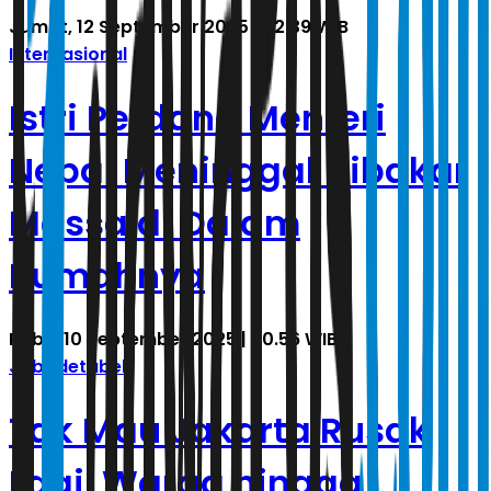
Jumat, 12 September 2025 | 22.39 WIB
Internasional
Istri Perdana Menteri
Nepal Meninggal Dibakar
Massa di Dalam
Rumahnya
Rabu, 10 September 2025 | 20.56 WIB
Jabodetabek
Tak Mau Jakarta Rusak
Lagi, Warga hingga