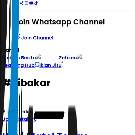
Join Whatsapp Channel
Join Channel
Hari ini
|
Indeks Berita
Zetizen
Learning Hub
Iklan Jitu
#
dibakar
Berita Terkini
Jabodetabek