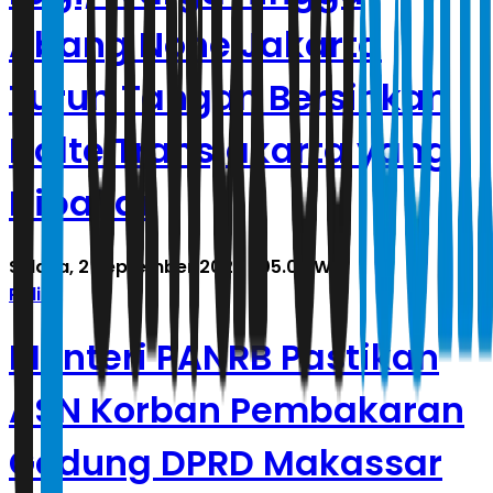
Abang None Jakarta
Turun Tangan Bersihkan
Halte Transjakarta yang
Dibakar
Selasa, 2 September 2025 | 05.03 WIB
Politik
Menteri PANRB Pastikan
ASN Korban Pembakaran
Gedung DPRD Makassar