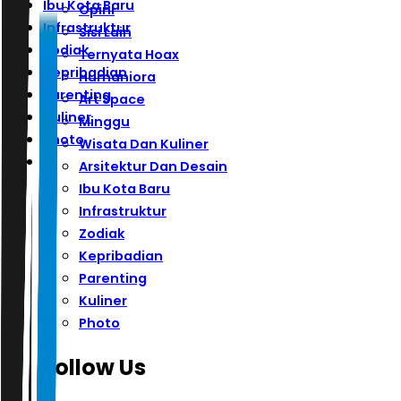
Ibu Kota Baru
Opini
Infrastruktur
Sisi Lain
Zodiak
Ternyata Hoax
Kepribadian
Humaniora
Parenting
Art Space
Kuliner
Minggu
Photo
Wisata Dan Kuliner
Arsitektur Dan Desain
Ibu Kota Baru
Infrastruktur
Zodiak
Kepribadian
Parenting
Kuliner
Photo
Follow Us