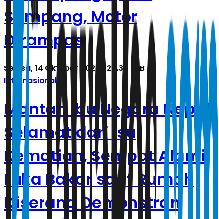
Sampang, Motor
Dirampas
Selasa, 14 Oktober 2025 | 23.39 WIB
Internasional
Mantan Ibu Negara Nepal
Selamat dari Isu
Kematian, Sempat Alami
Luka Bakar saat Rumah
Diserang Demonstran