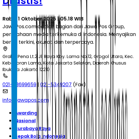
Drastis!
Rabu, 1 Oktober 2025 | 05.18 WIB
JawaPos.com adalah bagian dari Jawa Pos Group,
perusahaan media terkemuka di Indonesia. Menyajikan
berita terkini, akurat, dan terpercaya.
Graha Pena Lt.2 Jl. Raya Kby. Lama No.12, Grogol Utara, Kec.
Kebayoran Lama, Kota Jakarta Selatan, Daerah Khusus
Ibukota Jakarta 12210
021-53699659
|
021-5349207
(Fax)
info@jawapos.com
Awarding
Nasional
Surabaya Raya
Sepak Bola Indonesia