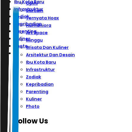
Ibu Kota Baru
Opini
Infrastruktur
Sisi Lain
Zodiak
Ternyata Hoax
Kepribadian
Humaniora
Parenting
Art Space
Kuliner
Minggu
Photo
Wisata Dan Kuliner
Arsitektur Dan Desain
Ibu Kota Baru
Infrastruktur
Zodiak
Kepribadian
Parenting
Kuliner
Photo
Follow Us