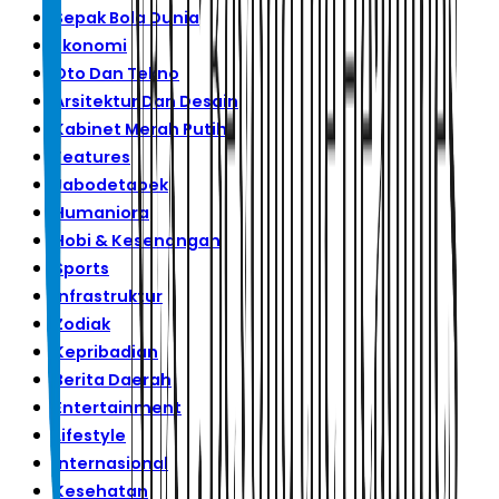
Sepak Bola Dunia
Ekonomi
Oto Dan Tekno
Arsitektur Dan Desain
Kabinet Merah Putih
Features
Jabodetabek
Humaniora
Hobi & Kesenangan
Sports
Infrastruktur
Zodiak
Kepribadian
Berita Daerah
Entertainment
Lifestyle
Internasional
Kesehatan