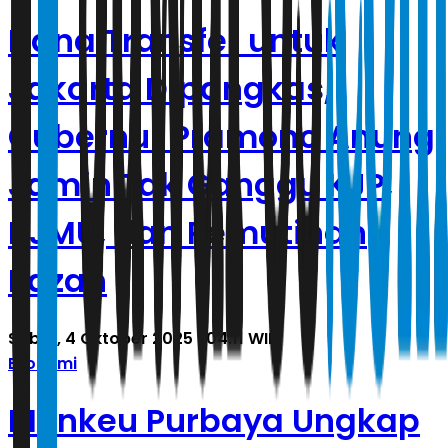
Dana Transfer untuk
Jakarta Dipangkas,
Gubernur Pramono Anung
Jamin Tak Ganggu KJP,
KJMU, dan Pemutihan
Ijazah
Sabtu, 4 Oktober 2025 | 04.11 WIB
Ekonomi
Menkeu Purbaya Ungkap