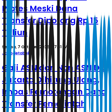
Protes Meski Dana
Transfer Dipotong Rp 15
Triliun
Selasa, 7 Oktober 2025 | 17.31 WIB
Jabodetabek
Gaji ASN dan Non ASN DKI
Jakarta Dihitung Ulang,
Imbas Pemotongan Dana
Transfer Pemerintah