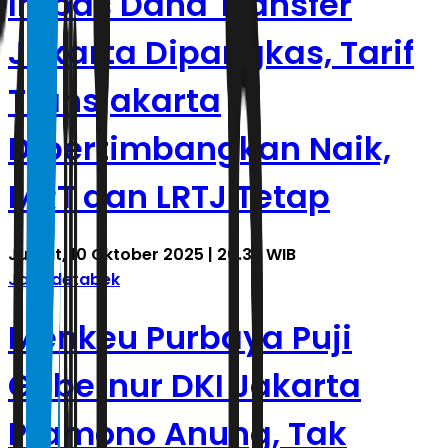
Imbas Dana Transfer
Jakarta Dipangkas, Tarif
Transjakarta
Dipertimbangkan Naik,
MRT dan LRTJ Tetap
Jumat, 10 Oktober 2025 | 20.35 WIB
Jabodetabek
Menkeu Purbaya Puji
Gubernur DKI Jakarta
Pramono Anung, Tak