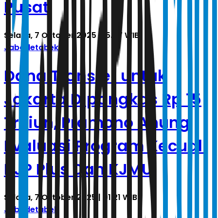
Pusat
Selasa, 7 Oktober 2025 | 15.07 WIB
Jabodetabek
Dana Transfer untuk
Jakarta Dipangkas Rp 15
Triliun, Pramono Anung
Evaluasi Program Kecuali
KJP Plus Dan KJMU
Selasa, 7 Oktober 2025 | 01.21 WIB
Jabodetabek