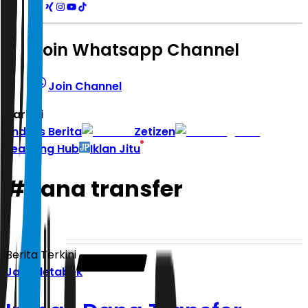
Join Whatsapp Channel
Join Channel
Hari ini
|
Indeks Berita
Zetizen
Learning Hub
Iklan Jitu
#
dana transfer
Berita Terkini
Jabodetabek