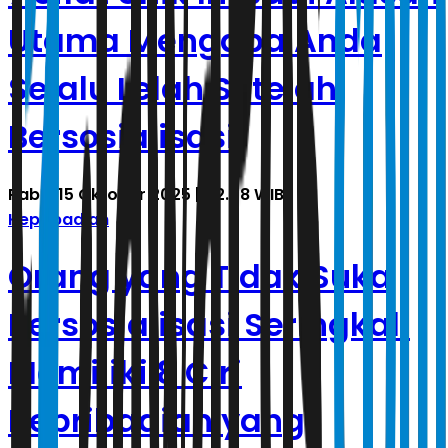
Utama Mengapa Anda
Selalu Lelah Setelah
Bersosialisasi
Rabu, 15 Oktober 2025 | 02.48 WIB
Kepribadian
Orang yang Tidak Suka
Bersosialisasi Seringkali
Memiliki 8 Ciri
Kepribadian yang