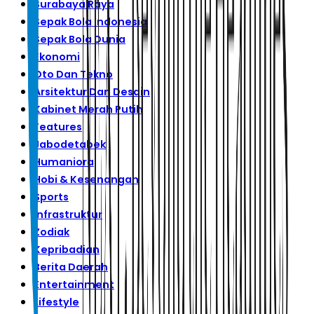
Surabaya Raya
Sepak Bola Indonesia
Sepak Bola Dunia
Ekonomi
Oto Dan Tekno
Arsitektur Dan Desain
Kabinet Merah Putih
Features
Jabodetabek
Humaniora
Hobi & Kesenangan
Sports
Infrastruktur
Zodiak
Kepribadian
Berita Daerah
Entertainment
Lifestyle