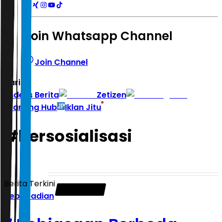
Join Whatsapp Channel
Join Channel
Hari ini
|
Indeks Berita
Zetizen
Learning Hub
Iklan Jitu
#
bersosialisasi
Berita Terkini
Kepribadian