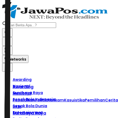
Networks
Awarding
Nasional
Awarding
Surabaya Raya
Nasional
Sepak Bola Indonesia
Pendidikan
Politik
Hankam
Kasuistika
Pemilihan
Cerita
Sepak Bola Dunia
UKM
Entertainment
Surabaya Raya