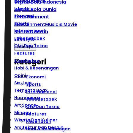
Berita Daerah
Sepak Bola Indonesia
Lifestyle
Sepak Bola Dunia
Ekonomi
Entertainment
Sports
Infotainment
Music & Movie
Internasional
Berita Daerah
Jabodetabek
Lifestyle
Oto Dan Tekno
Lainnya
Features
Kategori
Kesehatan
Hobi & Kesenangan
Opini
Ekonomi
Sisi Lain
Sports
Ternyata Hoax
Internasional
Humaniora
Jabodetabek
Art Space
Oto Dan Tekno
Minggu
Features
Wisata Dan Kuliner
Kesehatan
Arsitektur Dan Desain
Hobi & Kesenangan