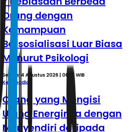
7 Kebiasaan Berbeda
Orang dengan
Kemampuan
Bersosialisasi Luar Biasa
Menurut Psikologi
Selasa, 4 Agustus 2026 | 06.01 WIB
Kepribadian
Orang yang Mengisi
Ulang Energinya dengan
Menyendiri daripada