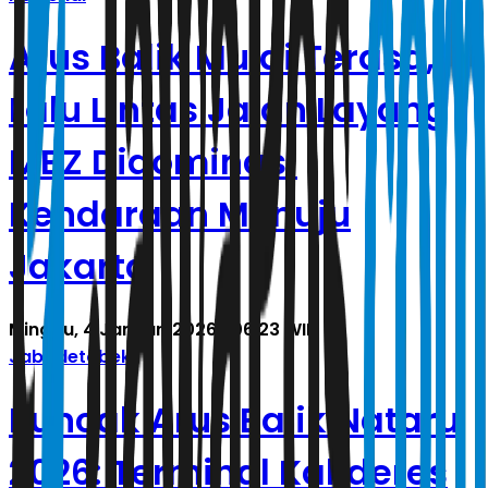
Arus Balik Mulai Terasa,
Lalu Lintas Jalan Layang
MBZ Didominasi
Kendaraan Menuju
Jakarta
Minggu, 4 Januari 2026 | 06.23 WIB
Jabodetabek
Puncak Arus Balik Nataru
2026: Terminal Kalideres