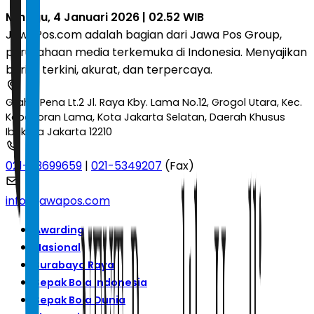
Minggu, 4 Januari 2026 | 02.52 WIB
JawaPos.com adalah bagian dari Jawa Pos Group,
perusahaan media terkemuka di Indonesia. Menyajikan
berita terkini, akurat, dan terpercaya.
Graha Pena Lt.2 Jl. Raya Kby. Lama No.12, Grogol Utara, Kec.
Kebayoran Lama, Kota Jakarta Selatan, Daerah Khusus
Ibukota Jakarta 12210
021-53699659
|
021-5349207
(Fax)
info@jawapos.com
Awarding
Nasional
Surabaya Raya
Sepak Bola Indonesia
Sepak Bola Dunia