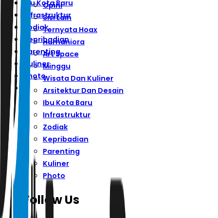
Ibu Kota Baru
Opini
Infrastruktur
Sisi Lain
Zodiak
Ternyata Hoax
Kepribadian
Humaniora
Parenting
Art Space
Kuliner
Minggu
Photo
Wisata Dan Kuliner
Arsitektur Dan Desain
Ibu Kota Baru
Infrastruktur
Zodiak
Kepribadian
Parenting
Kuliner
Photo
Follow Us