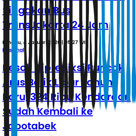
Siagakan Bus
TransJakarta 24 Jam
Minggu, 4 Januari 2026 | 05.27 WIB
Nasional
Besok Diprediksi Puncak
Arus Balik Libur Tahun
Baru, 324 Ribu Kendaraan
Sudah Kembali ke
Jabotabek