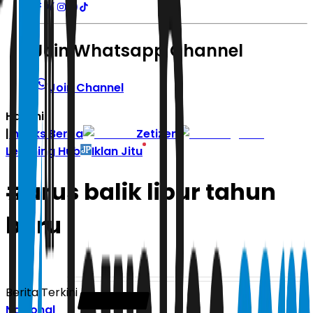
Join Whatsapp Channel
Join Channel
Hari ini
|
Indeks Berita
Zetizen
Learning Hub
Iklan Jitu
#
arus balik libur tahun
baru
Berita Terkini
Nasional