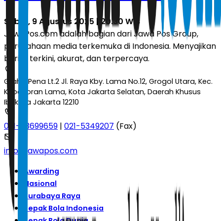
Sabtu, 9 Agustus 2025 | 20.30 WIB
JawaPos.com adalah bagian dari Jawa Pos Group,
perusahaan media terkemuka di Indonesia. Menyajikan
berita terkini, akurat, dan terpercaya.
Graha Pena Lt.2 Jl. Raya Kby. Lama No.12, Grogol Utara, Kec.
Kebayoran Lama, Kota Jakarta Selatan, Daerah Khusus
Ibukota Jakarta 12210
021-53699659
|
021-5349207
(Fax)
info@jawapos.com
Awarding
Nasional
Surabaya Raya
Sepak Bola Indonesia
Sepak Bola Dunia