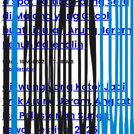
8 Spot Rafting Paling Seru
di Malang yang Cocok
buat Liburan Arung Jeram
Penuh Adrenalin
Sabtu, 16 Mei 2026 | 17.48 WIB
Jabodetabek
Ciliwung yang Kotor Jadi
Trek Arung Jeram, Angkat
Isu Pelestarian Sungai
Lewat Festival 2025