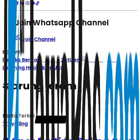
Join Whatsapp Channel
Join Channel
Hari ini
|
Indeks Berita
Zetizen
Learning Hub
Iklan Jitu
#
arung jeram
Berita Terkini
Travelling