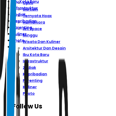
Ibu Kota Baru
Opini
Infrastruktur
Sisi Lain
Zodiak
Ternyata Hoax
Kepribadian
Humaniora
Parenting
Art Space
Kuliner
Minggu
Photo
Wisata Dan Kuliner
Arsitektur Dan Desain
Ibu Kota Baru
Infrastruktur
Zodiak
Kepribadian
Parenting
Kuliner
Photo
Follow Us