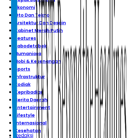
Ekonomi
Oto Dan Tekno
Arsitektur Dan Desain
Kabinet Merah Putih
Features
Jabodetabek
Humaniora
Hobi & Kesenangan
Sports
Infrastruktur
Zodiak
Kepribadian
Berita Daerah
Entertainment
Lifestyle
Internasional
Kesehatan
Redaksi