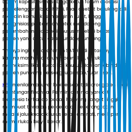
Dalam kapasitasnya sebagai ketua forum asosiasi
penyelenggara ibadah haji, Fuad disebut berulang kali
menjalin komunikasi, mengirim surat, hingga
menginisiasi pertemuan untuk mendorong
penambahan kuota haji khusus melebihi batas 8
persen yang diatur dalam undang-undang.
“Intinya ingin supaya forum SATHU, di antaranya
karena masih ada forum-forum lain, untuk
memaksimalkan kuota haji khusus. Bahkan lebih dari 8
persen pun yang bersangkutan siap,” ujar Asep.
KPK
menilai, manuver lobi tersebut didorong oleh motif
keuntungan finansial. Permintaan masyarakat
Indonesia terhadap ibadah haji yang sangat tinggi
membuat tawaran percepatan keberangkatan
melalui jalur kuota khusus tetap diminati, meskipun
memerlukan biaya besar.