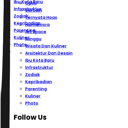
Ibu Kota Baru
Opini
Infrastruktur
Sisi Lain
Zodiak
Ternyata Hoax
Kepribadian
Humaniora
Parenting
Art Space
Kuliner
Minggu
Photo
Wisata Dan Kuliner
Arsitektur Dan Desain
Ibu Kota Baru
Infrastruktur
Zodiak
Kepribadian
Parenting
Kuliner
Photo
Follow Us