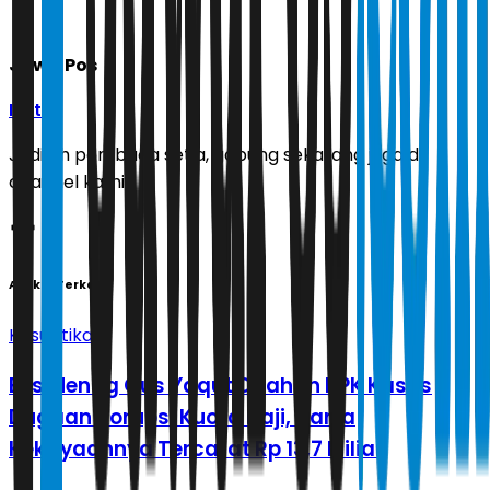
Jawa Pos
Ikuti
Jadilah pembaca setia, gabung sekarang juga di
channel kami!
Artikel Terkait
Kasuistika
Eks Menag Gus Yaqut Ditahan KPK Kasus
Dugaan Korupsi Kuota Haji, Harta
Kekayaannya Tercatat Rp 13,7 Miliar