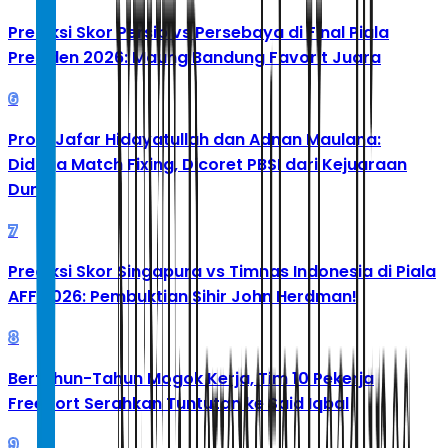
Prediksi Skor Persib vs Persebaya di Final Piala
Presiden 2026: Maung Bandung Favorit Juara
6
Profil Jafar Hidayatullah dan Adnan Maulana:
Diduga Match Fixing, Dicoret PBSI dari Kejuaraan
Dunia
7
Prediksi Skor Singapura vs Timnas Indonesia di Piala
AFF 2026: Pembuktian Sihir John Herdman!
8
Bertahun-Tahun Mogok Kerja, Tim 10 Pekerja
Freeport Serahkan Tuntutan ke Said Iqbal
9