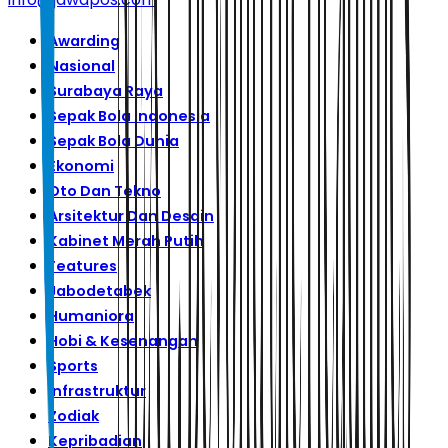
Awarding
Nasional
Surabaya Raya
Sepak Bola Indonesia
Sepak Bola Dunia
Ekonomi
Oto Dan Tekno
Arsitektur Dan Desain
Kabinet Merah Putih
Features
Jabodetabek
Humaniora
Hobi & Kesenangan
Sports
Infrastruktur
Zodiak
Kepribadian