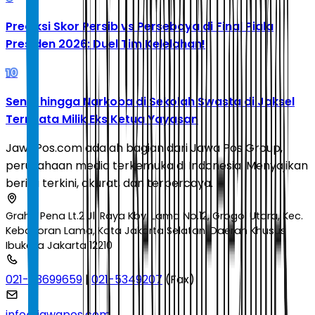
Prediksi Skor Persib vs Persebaya di Final Piala
Presiden 2026: Duel Tim Kelelahan!
10
Senpi hingga Narkoba di Sekolah Swasta di Jaksel
Ternyata Milik Eks Ketua Yayasan
JawaPos.com adalah bagian dari Jawa Pos Group,
perusahaan media terkemuka di Indonesia. Menyajikan
berita terkini, akurat, dan terpercaya.
Graha Pena Lt.2 Jl. Raya Kby. Lama No.12, Grogol Utara, Kec.
Kebayoran Lama, Kota Jakarta Selatan, Daerah Khusus
Ibukota Jakarta 12210
021-53699659
|
021-5349207
(Fax)
info@jawapos.com