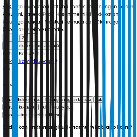
KPK
juga menyoroti potensi konflik kepentingan dalam
kasus ini, karena Fuad Hasan memiliki kedekatan
keluarga dengan Menteri Pemuda dan Olahraga
(Menpora) Dito Ariotedjo.
1
2
2
Tampilkan semua halaman
Editor:
Bayu Putra
Ikuti kami di Google
Tags
yaqut cholil qoumas
tersangka dugaan korupsi
kpk
korupsi kuota haji
bukti
gus yaqut
Bos Maktour Travel Fuad Hasan
Sudahkah Anda mengikuti channel whatsapp kami?