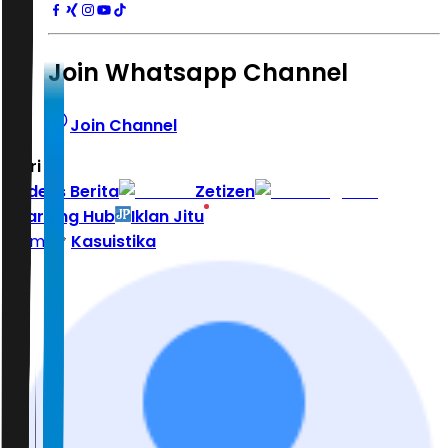
Join Whatsapp Channel
Join Channel
Hari ini
|
Indeks Berita
Zetizen
Learning Hub
Iklan Jitu
Home
Kasuistika