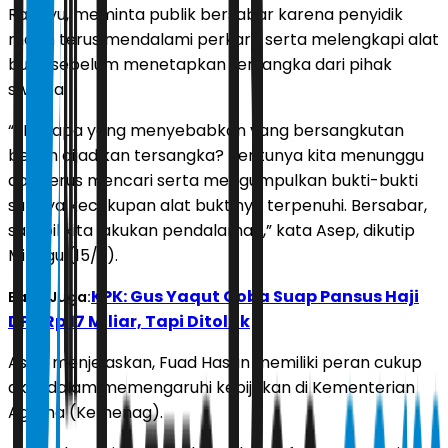
Rahayu, meminta publik bersabar karena penyidik
masih terus mendalami perkara serta melengkapi alat
bukti sebelum menetapkan tersangka dari pihak
swasta.
“FHM apa yang menyebabkan yang bersangkutan
belum dijadikan tersangka? Tentunya kita menunggu
dan terus mencari serta mengumpulkan bukti-bukti
supaya kecukupan alat buktinya terpenuhi. Bersabar,
sambil kita lakukan pendalaman,” kata Asep, dikutip
Minggu (15/3).
KPK: Gus Yaqut Coba Suap Pansus Haji
Baca Juga:
DPR Rp 17 Miliar, Tapi Ditolak
Asep menjelaskan, Fuad Hasan memiliki peran cukup
aktif dalam memengaruhi kebijakan di Kementerian
Agama (Kemenag).