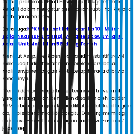
Dalam praktiknya, Fuad Hasan juga diduga memiliki
kendali dalam mengatur pembagian kuota haji kepada
berbagai agen travel.
KPK Sita Aset Lebih dari Rp 100 Miliar
Baca Juga:
dalam Kasus Kuota Haji yang Jerat Gus Yaqut,
Ada 4 Unit Mobil dan 5 Bidang Tanah
Menurut Asep, meskipun secara administratif travel
milik Fuad terlihat tidak memperoleh porsi besar,
realitasnya pembagian kuota tetap berada di bawah
kendalinya.
“Terdiri dari beberapa travel, termasuk travel milik
yang bersangkutan. Kemudian dibagilah oleh Saudara
FHM ini berapa bagian. Kalau dilihat seolah kecil bagian
dia, tapi sebenarnya tidak begitu. Dia yang membagi,
dan travel-travel lain itu bagian dari travel-nya dia,”
jelas Asep.