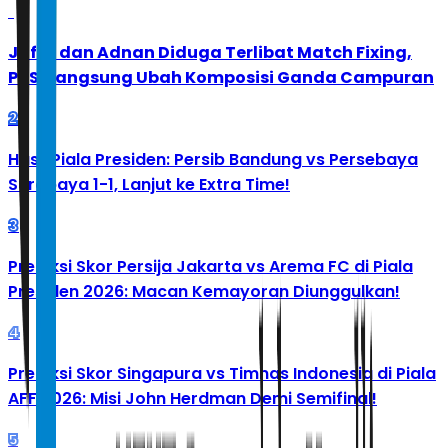
1
Jafar dan Adnan Diduga Terlibat Match Fixing,
PBSI Langsung Ubah Komposisi Ganda Campuran
2
Hasil Piala Presiden: Persib Bandung vs Persebaya
Surabaya 1-1, Lanjut ke Extra Time!
3
Prediksi Skor Persija Jakarta vs Arema FC di Piala
Presiden 2026: Macan Kemayoran Diunggulkan!
4
Prediksi Skor Singapura vs Timnas Indonesia di Piala
AFF 2026: Misi John Herdman Demi Semifinal!
5