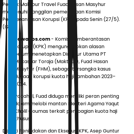
Pemilik Maktour Travel Fuad Hasan Masyhur
memenuhi panggilan pemeriksaan Komisi
Pemberantasan Korupsi (KPK), pada Senin (27/5).
(IST)
JawaPos.com
- Komisi Pemberantasan
Korupsi (KPK) mengungkapkan alasan
belum menetapkan Direktur Utama PT
Makassar Toraja (Maktour), Fuad Hasan
Masyhur (FHM), sebagai tersangka kasus
dugaan korupsi kuota haji tambahan 2023–
2024.
Padahal, Fuad diduga memiliki peran penting
dalam melobi mantan Menteri Agama Yaqut
Cholil Qoumas terkait pembagian kuota haji
khusus.
Deputi Penindakan dan Eksekusi KPK, Asep Guntur