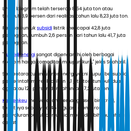
LPG 3 kilogram telah terserap 8,54 juta ton atau
tumbuh 3,9 persen dari realisasi tahun lalu 8,23 juta ton.
Realisasi untuk
subsidi
listrik mencapai 42,8 juta
pelanggan, tumbuh 2,6 persen dari tahun lalu 41,7 juta
pelanggan.
"
Subsidi energi
sangat dipengaruhi oleh berbagai
macam harga komoditas maupun kurs," jelas Suahasil.
Sementara itu, untuk nonenergi yakni pupuk bersubsidi,
pemerintah merealisasikan 8,1 juta ton, tumbuh dua
digit atau 12,1 persen dari tahun lalu 7,2 juta ton.
Kemenkeu
menyatakan, pemangkasan birokrasi,
tepatnya sebanyak 145 regulasi, mendorong
penyaluran pupuk bersubsidi menjadi lebih mudah dan
cepat.