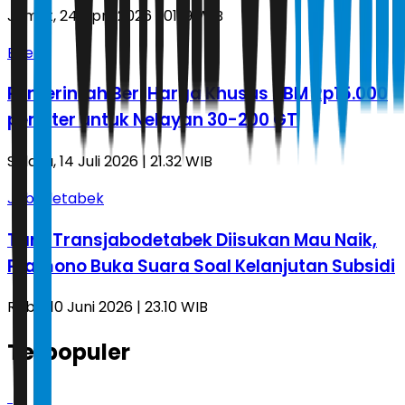
Jumat, 24 April 2026 | 01.19 WIB
Energi
Pemerintah Beri Harga Khusus BBM Rp15.000
per Liter untuk Nelayan 30-200 GT
Selasa, 14 Juli 2026 | 21.32 WIB
Jabodetabek
Tarif Transjabodetabek Diisukan Mau Naik,
Pramono Buka Suara Soal Kelanjutan Subsidi
Rabu, 10 Juni 2026 | 23.10 WIB
Terpopuler
1