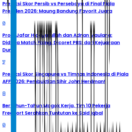
Prediksi Skor Persib vs Persebaya di Final Piala
Presiden 2026: Maung Bandung Favorit Juara
6
Profil Jafar Hidayatullah dan Adnan Maulana:
Diduga Match Fixing, Dicoret PBSI dari Kejuaraan
Dunia
7
Prediksi Skor Singapura vs Timnas Indonesia di Piala
AFF 2026: Pembuktian Sihir John Herdman!
8
Bertahun-Tahun Mogok Kerja, Tim 10 Pekerja
Freeport Serahkan Tuntutan ke Said Iqbal
9