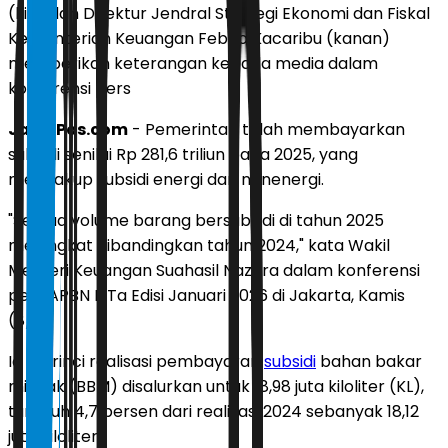
(kiri) dan Direktur Jendral Strategi Ekonomi dan Fiskal
Kementerian Keuangan Febrio Kacaribu (kanan)
memberikan keterangan kepada media dalam
konferensi pers
JawaPos.com
- Pemerintah telah membayarkan
subsidi senilai Rp 281,6 triliun pada 2025, yang
mencakup subsidi energi dan nonenergi.
"Semua volume barang bersubsidi di tahun 2025
meningkat dibandingkan tahun 2024," kata Wakil
Menteri Keuangan Suahasil Nazara dalam konferensi
pers APBN KiTa Edisi Januari 2026 di Jakarta, Kamis
(8/1).
Ia merinci realisasi pembayaran
subsidi
bahan bakar
minyak (BBM) disalurkan untuk 18,98 juta kiloliter (KL),
tumbuh 4,7 persen dari realisasi 2024 sebanyak 18,12
juta kiloliter.