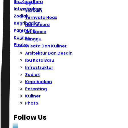
Ibu Kota Baru
Opini
Infrastruktur
Sisi Lain
Zodiak
Ternyata Hoax
Kepribadian
Humaniora
Parenting
Art Space
Kuliner
Minggu
Photo
Wisata Dan Kuliner
Arsitektur Dan Desain
Ibu Kota Baru
Infrastruktur
Zodiak
Kepribadian
Parenting
Kuliner
Photo
Follow Us