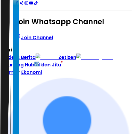
Join Whatsapp Channel
Join Channel
Hari ini
|
Indeks Berita
Zetizen
Learning Hub
Iklan Jitu
Home
Ekonomi