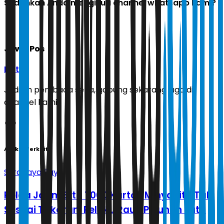
Sudahkah Anda mengikuti channel whatsapp kami?
Jawa Pos
Ikuti
Jadilah pembaca setia, gabung sekarang juga di
channel kami!
Artikel Terkait
Surabaya Raya
Polda Jatim Sita 1.000 Karton MinyaKita Tak
Sesuai Takaran, Pelaku Raup Puluhan Juta