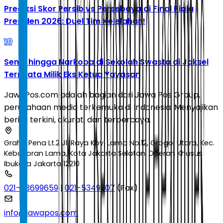
Prediksi Skor Persib vs Persebaya di Final Piala
Presiden 2026: Duel Tim Kelelahan!
10
Senpi hingga Narkoba di Sekolah Swasta di Jaksel
Ternyata Milik Eks Ketua Yayasan
JawaPos.com adalah bagian dari Jawa Pos Group,
perusahaan media terkemuka di Indonesia. Menyajikan
berita terkini, akurat, dan terpercaya.
Graha Pena Lt.2 Jl. Raya Kby. Lama No.12, Grogol Utara, Kec.
Kebayoran Lama, Kota Jakarta Selatan, Daerah Khusus
Ibukota Jakarta 12210
021-53699659
|
021-5349207
(Fax)
info@jawapos.com