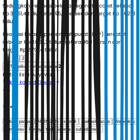
Sedangkan, realisasi belanja negara tercatat sebesar
Rp 3.451,4 triliun atau 95,3 persen dari target Rp 3.621,3
triliun.
Realisasi belanja pemerintah pusat (BPP) tercatat
sebesar Rp 2.602,3 triliun, setara 96,3 persen dari
target Rp 2.701,4 triliun.
1
2
2
Tampilkan semua halaman
Editor:
Estu Suryowati
Ikuti kami di Google
Tags
subsidi pangan
APBN 2025
subsidi
suahasil nazara
Wamenkeu
kemenkeu
Purbaya Yudhi Sadewa
subsidi energi