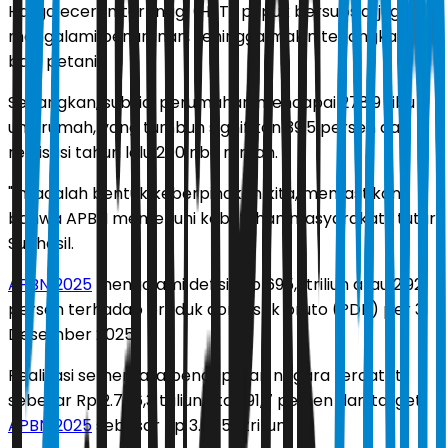
Harga eceran tertinggi (HET) pupuk bersubsidi juga
mengalami penurunan, sehingga makin terjangkau
bagi petani.
Sedangkan, subsidi perumahan mencapai 278,9 ribu
unit rumah, yang tumbuh signifikan 39,5 persen dari
realisasi tahun lalu 200 ribu rumah.
"Ini adalah bentuk keberpihakan kita, memastikan
bahwa APBN memenuhi kebutuhan masyarakat," tutur
Suahasil.
APBN 2025
mengalami defisit Rp 695,1 triliun atau 2,92
persen terhadap produk domestik bruto (PDB) per 31
Desember 2025.
Realisasi sementara pendapatan negara tercatat
sebesar Rp 2.756,3 triliun atau 91,7 persen dari target
APBN 2025
sebesar Rp 3.005,1 triliun.