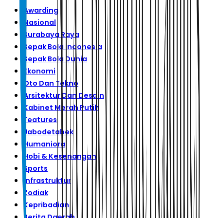
Awarding
Nasional
Surabaya Raya
Sepak Bola Indonesia
Sepak Bola Dunia
Ekonomi
Oto Dan Tekno
Arsitektur Dan Desain
Kabinet Merah Putih
Features
Jabodetabek
Humaniora
Hobi & Kesenangan
Sports
Infrastruktur
Zodiak
Kepribadian
Berita Daerah