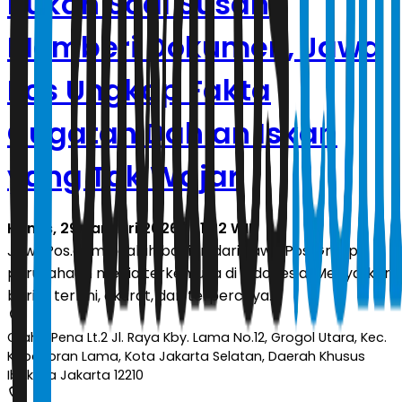
Bukan Soal Susah
Memberi Dokumen, Jawa
Pos Ungkap Fakta
Gugatan Dahlan Iskan
yang Tak Wajar
Kamis, 29 Januari 2026 | 01.22 WIB
JawaPos.com adalah bagian dari Jawa Pos Group,
perusahaan media terkemuka di Indonesia. Menyajikan
berita terkini, akurat, dan terpercaya.
Graha Pena Lt.2 Jl. Raya Kby. Lama No.12, Grogol Utara, Kec.
Kebayoran Lama, Kota Jakarta Selatan, Daerah Khusus
Ibukota Jakarta 12210