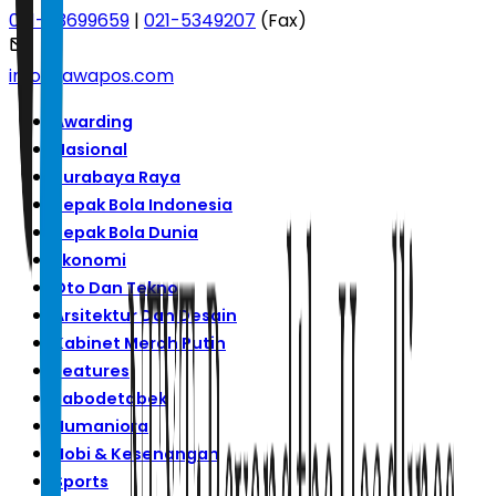
021-53699659
|
021-5349207
(Fax)
info@jawapos.com
Awarding
Nasional
Surabaya Raya
Sepak Bola Indonesia
Sepak Bola Dunia
Ekonomi
Oto Dan Tekno
Arsitektur Dan Desain
Kabinet Merah Putih
Features
Jabodetabek
Humaniora
Hobi & Kesenangan
Sports