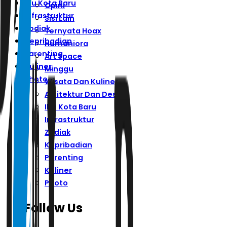
Ibu Kota Baru
Opini
Infrastruktur
Sisi Lain
Zodiak
Ternyata Hoax
Kepribadian
Humaniora
Parenting
Art Space
Kuliner
Minggu
Photo
Wisata Dan Kuliner
Arsitektur Dan Desain
Ibu Kota Baru
Infrastruktur
Zodiak
Kepribadian
Parenting
Kuliner
Photo
Follow Us