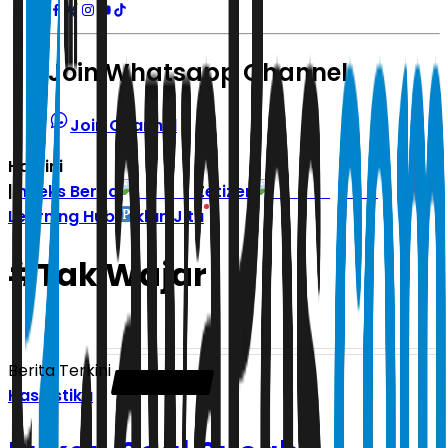
Join Whatsapp Channel
Join Channel
Hari ini
|
Indeks Berita
Zetizen
Learning Hub
Iklan Jitu
#
Tak Wajar
Berita Terkini
Kasuistika