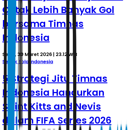
Cetak Lebih Banyak Gol
bersama Timnas
Indonesia
Senin, 30 Maret 2026 | 23.12 WIB
Sepak Bola Indonesia
5 Strategi Jitu Timnas
Indonesia Hancurkan
Saint Kitts and Nevis
dalam FIFA Series 2026