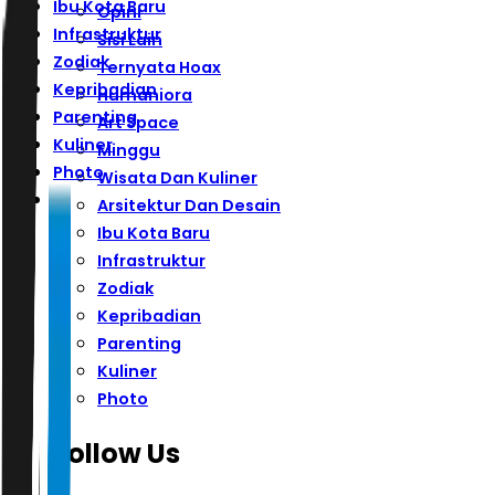
Ibu Kota Baru
Opini
Infrastruktur
Sisi Lain
Zodiak
Ternyata Hoax
Kepribadian
Humaniora
Parenting
Art Space
Kuliner
Minggu
Photo
Wisata Dan Kuliner
Arsitektur Dan Desain
Ibu Kota Baru
Infrastruktur
Zodiak
Kepribadian
Parenting
Kuliner
Photo
Follow Us