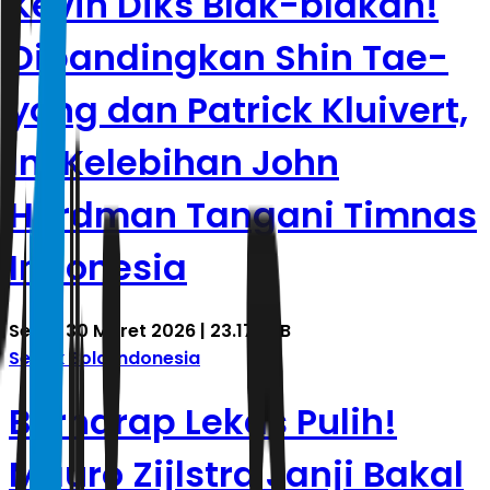
Kevin Diks Blak-blakan!
Dibandingkan Shin Tae-
yong dan Patrick Kluivert,
Ini Kelebihan John
Herdman Tangani Timnas
Indonesia
Senin, 30 Maret 2026 | 23.17 WIB
Sepak Bola Indonesia
Berharap Lekas Pulih!
Mauro Zijlstra Janji Bakal