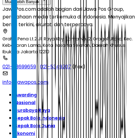
Muat Lebih Banyak
JawaPos.com adalah bagian dari Jawa Pos Group,
perusahaan media terkemuka di Indonesia. Menyajikan
berita terkini, akurat, dan terpercaya.
Graha Pena Lt.2 Jl. Raya Kby. Lama No.12, Grogol Utara, Kec.
Kebayoran Lama, Kota Jakarta Selatan, Daerah Khusus
Ibukota Jakarta 12210
021-53699659
|
021-5349207
(Fax)
info@jawapos.com
Awarding
Nasional
Surabaya Raya
Sepak Bola Indonesia
Sepak Bola Dunia
Ekonomi