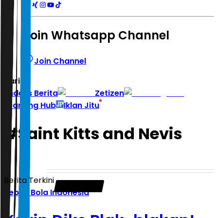
Join Whatsapp Channel
Join Channel
Hari ini
|
Indeks Berita
Zetizen
Learning Hub
Iklan Jitu
#
Saint Kitts and Nevis
Berita Terkini
Sepak Bola Indonesia