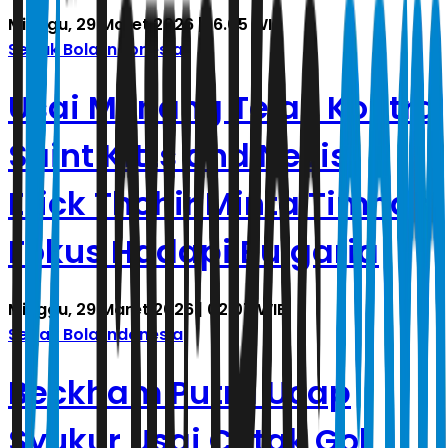
Minggu, 29 Maret 2026 | 16.05 WIB
Sepak Bola Indonesia
Usai Menang Telak Kontra
Saint Kitts and Nevis,
Erick Thohir Minta Timnas
Fokus Hadapi Bulgaria
Minggu, 29 Maret 2026 | 02.07 WIB
Sepak Bola Indonesia
Beckham Putra Ucap
Syukur Usai Cetak Gol