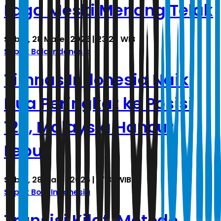
Laga Meski Menang Telak
Sabtu, 28 Maret 2026 | 23.23 WIB
Sepak Bola Indonesia
Timnas Indonesia Naik
Dua Peringkat ke Posisi
120, Malaysia Hancur
Lebur
Sabtu, 28 Maret 2026 | 17.31 WIB
Sepak Bola Indonesia
Transisi Kilat, Metode