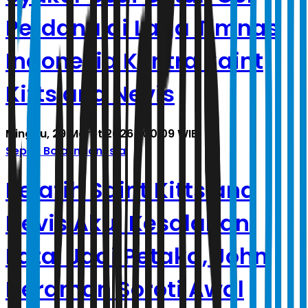
Perdana di Laga Timnas
Indonesia Kontra Saint
Kitts and Nevis
Minggu, 29 Maret 2026 | 00.09 WIB
Sepak Bola Indonesia
Pelatih Saint Kitts and
Nevis Akui Kesalahan
Fatal Jadi Petaka, John
Herdman Soroti Awal