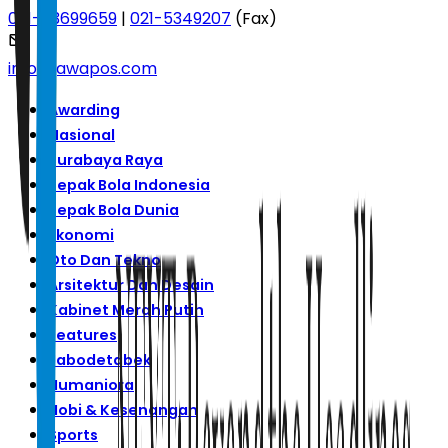
021-53699659
|
021-5349207
(Fax)
info@jawapos.com
Awarding
Nasional
Surabaya Raya
Sepak Bola Indonesia
Sepak Bola Dunia
Ekonomi
Oto Dan Tekno
Arsitektur Dan Desain
Kabinet Merah Putih
Features
Jabodetabek
Humaniora
Hobi & Kesenangan
Sports