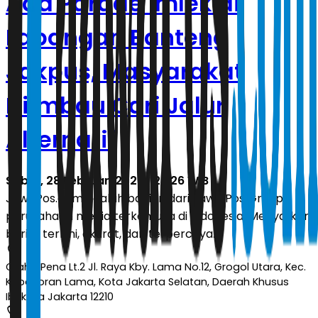
Ada Parade Imlek di
Lapangan Banteng
Jakpus, Masyarakat
Diimbau Cari Jalur
Alternatif
Sabtu, 28 Februari 2026 | 23.26 WIB
JawaPos.com adalah bagian dari Jawa Pos Group,
perusahaan media terkemuka di Indonesia. Menyajikan
berita terkini, akurat, dan terpercaya.
Graha Pena Lt.2 Jl. Raya Kby. Lama No.12, Grogol Utara, Kec.
Kebayoran Lama, Kota Jakarta Selatan, Daerah Khusus
Ibukota Jakarta 12210