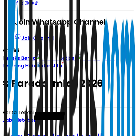
Join Whatsapp Channel
Join Channel
Hari ini
|
Indeks Berita
Zetizen
Learning Hub
Iklan Jitu
#
Parade Imlek 2026
Berita Terkini
Jabodetabek