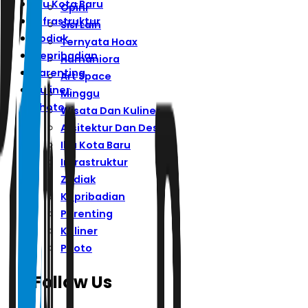
Ibu Kota Baru
Opini
Infrastruktur
Sisi Lain
Zodiak
Ternyata Hoax
Kepribadian
Humaniora
Parenting
Art Space
Kuliner
Minggu
Photo
Wisata Dan Kuliner
Arsitektur Dan Desain
Ibu Kota Baru
Infrastruktur
Zodiak
Kepribadian
Parenting
Kuliner
Photo
Follow Us