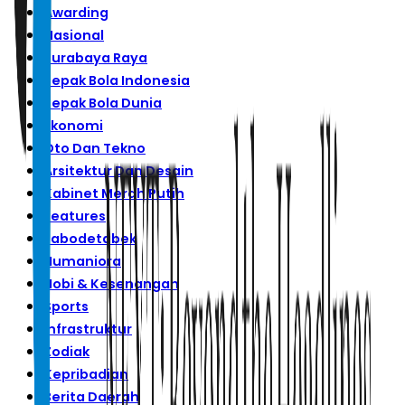
Awarding
Nasional
Surabaya Raya
Sepak Bola Indonesia
Sepak Bola Dunia
Ekonomi
Oto Dan Tekno
Arsitektur Dan Desain
Kabinet Merah Putih
Features
Jabodetabek
Humaniora
Hobi & Kesenangan
Sports
Infrastruktur
Zodiak
Kepribadian
Berita Daerah