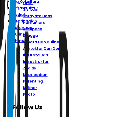
Ibu Kota Baru
Opini
Infrastruktur
Sisi Lain
Zodiak
Ternyata Hoax
Kepribadian
Humaniora
Parenting
Art Space
Kuliner
Minggu
Photo
Wisata Dan Kuliner
Arsitektur Dan Desain
Ibu Kota Baru
Infrastruktur
Zodiak
Kepribadian
Parenting
Kuliner
Photo
Follow Us