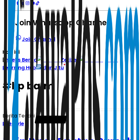
Join Whatsapp Channel
Join Channel
Hari ini
|
Indeks Berita
Zetizen
Learning Hub
Iklan Jitu
#
lip balm
Berita Terkini
Lifestyle