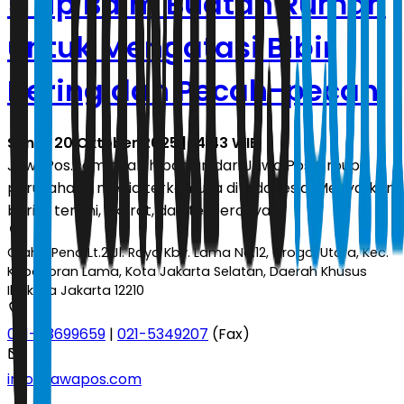
5 Lip Balm Buatan Rumah
untuk Mengatasi Bibir
Kering dan Pecah-pecah
Senin, 20 Oktober 2025 | 14.43 WIB
JawaPos.com adalah bagian dari Jawa Pos Group,
perusahaan media terkemuka di Indonesia. Menyajikan
berita terkini, akurat, dan terpercaya.
Graha Pena Lt.2 Jl. Raya Kby. Lama No.12, Grogol Utara, Kec.
Kebayoran Lama, Kota Jakarta Selatan, Daerah Khusus
Ibukota Jakarta 12210
021-53699659
|
021-5349207
(Fax)
info@jawapos.com