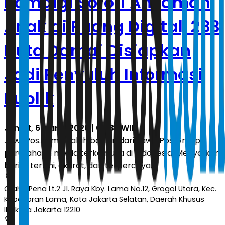
Komdigi Soroti Ancaman
Anak di Ruang Digital, 283
Duta Damai Disiapkan
Jadi Penyuluh Informasi
Publik
Jumat, 6 Maret 2026 | 04.39 WIB
JawaPos.com adalah bagian dari Jawa Pos Group,
perusahaan media terkemuka di Indonesia. Menyajikan
berita terkini, akurat, dan terpercaya.
Graha Pena Lt.2 Jl. Raya Kby. Lama No.12, Grogol Utara, Kec.
Kebayoran Lama, Kota Jakarta Selatan, Daerah Khusus
Ibukota Jakarta 12210