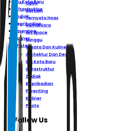
Ibu Kota Baru
Opini
Infrastruktur
Sisi Lain
Zodiak
Ternyata Hoax
Kepribadian
Humaniora
Parenting
Art Space
Kuliner
Minggu
Photo
Wisata Dan Kuliner
Arsitektur Dan Desain
Ibu Kota Baru
Infrastruktur
Zodiak
Kepribadian
Parenting
Kuliner
Photo
Follow Us