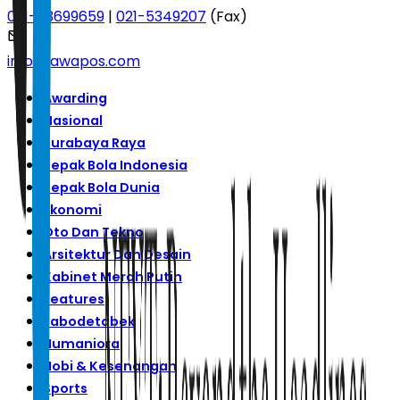
021-53699659
|
021-5349207
(Fax)
info@jawapos.com
Awarding
Nasional
Surabaya Raya
Sepak Bola Indonesia
Sepak Bola Dunia
Ekonomi
Oto Dan Tekno
Arsitektur Dan Desain
Kabinet Merah Putih
Features
Jabodetabek
Humaniora
Hobi & Kesenangan
Sports