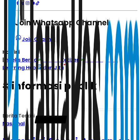
Join Whatsapp Channel
Join Channel
Hari ini
|
Indeks Berita
Zetizen
Learning Hub
Iklan Jitu
#
informasi publik
Berita Terkini
Nasional